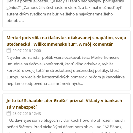
Denis a položil jej otázku: „A kedy žil tento neobyčajný portugalský
génius?“ „Camoes žil v šestnástom storočí, a tak mal možnosť byť
autentickým svedkom najbúrlivejšieho a najvýznamnejšieho
obdobia...
Merkel potvrdila na tlačovke, očakávanej s napätím, svoju
utečeneckú „Willkommenskultur“. A môj komentár
29.07.2016 12:00
Nejeden žurnalista i politik včera očakával, že sa Merkel konečne
umúdri a na tlačovej konferencii, ktorú dlho odsúvala, vyhlási
korektúru svojej totálne stroskotanej utečeneckej politiky, ktorá
Európu priviedla do katastrofických pomerov, pričom je kancelárka
nepriamo zodpovedná za smrť nevinných...
Je to tu! Schäuble „der Große“ priznal: Vklady v bankách
sú v nebezpečí
28.07.2016 12:43
Už dávnejšie som v blogoch i v článkoch hovoril o ohrození našich
peňazí štátom. Pred niekoľkými dňami som objavil vo FAZ článok,