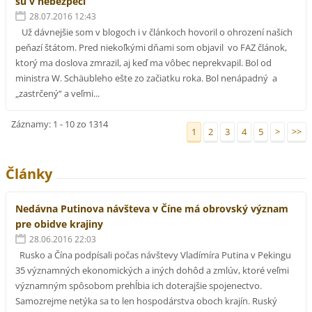
sú v nebezpečí
28.07.2016 12:43
Už dávnejšie som v blogoch i v článkoch hovoril o ohrození našich
peňazí štátom. Pred niekoľkými dňami som objavil vo FAZ článok,
ktorý ma doslova zmrazil, aj keď ma vôbec neprekvapil. Bol od
ministra W. Schäubleho ešte zo začiatku roka. Bol nenápadný a
„zastrčený“ a veľmi...
Záznamy: 1 - 10 zo 1314
1
2
3
4
5
>
>>
Články
Nedávna Putinova návšteva v Číne má obrovský význam
pre obidve krajiny
28.06.2016 22:03
Rusko a Čína podpísali počas návštevy Vladímíra Putina v Pekingu
35 významných ekonomických a iných dohôd a zmlúv, ktoré veľmi
významným spôsobom prehĺbia ich doterajšie spojenectvo.
Samozrejme netýka sa to len hospodárstva oboch krajín. Ruský