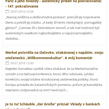
Paríž a jeho hviezdy - autentický príbeh na pokračovanie;
- 147. pokračovanie
29.07.2016 23:58
„Naozaj zvláštna a obdivuhodná postava“, prerušil jej rozprávanie
Denis a položil jej otázku: „A kedy žil tento neobyčajný portugalský
génius?“ „Camoes žil v šestnástom storočí, a tak mal možnosť byť
autentickým svedkom najbúrlivejšieho a najvýznamnejšieho
obdobia...
Merkel potvrdila na tlačovke, očakávanej s napätím, svoju
utečeneckú „Willkommenskultur“. A môj komentár
29.07.2016 12:00
Nejeden žurnalista i politik včera očakával, že sa Merkel konečne
umúdri a na tlačovej konferencii, ktorú dlho odsúvala, vyhlási
korektúru svojej totálne stroskotanej utečeneckej politiky, ktorá
Európu priviedla do katastrofických pomerov, pričom je kancelárka
nepriamo zodpovedná za smrť nevinných...
Je to tu! Schäuble „der Große“ priznal: Vklady v bankách