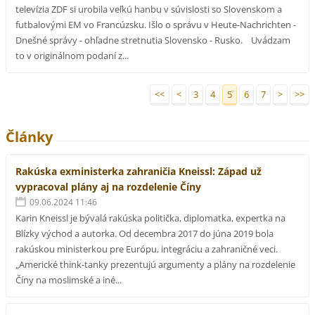
televízia ZDF si urobila veľkú hanbu v súvislosti so Slovenskom a
futbalovými EM vo Francúzsku. Išlo o správu v Heute-Nachrichten -
Dnešné správy - ohľadne stretnutia Slovensko - Rusko. Uvádzam
to v originálnom podaní z...
<<
<
3
4
5
6
7
>
>>
Články
Rakúska exministerka zahraničia Kneissl: Západ už
vypracoval plány aj na rozdelenie Číny
09.06.2024 11:46
Karin Kneissl je bývalá rakúska politička, diplomatka, expertka na
Blízky východ a autorka. Od decembra 2017 do júna 2019 bola
rakúskou ministerkou pre Európu, integráciu a zahraničné veci.
„Americké think-tanky prezentujú argumenty a plány na rozdelenie
Číny na moslimské a iné...