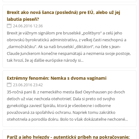
Brexit ako nová šanca (posledná) pre EÚ, alebo už jej
labutia pieseň?
24.06.2016 12:36
Brexit je vážnym signálom pre bruselské „politbyro“ a celú jeho
obrovskú byrokratickú administratívu, z veľkej časti neschopnú a
„darmožráčsku“. Ak sa naši bruselskí „diktátori“, na čele s Jean-
Claude Junckerom konečne nespamätajú a nezmenia svoje postoje,
tak hrozí, že aj ďalšie európske národy si...
Extrémny fenomén: Nemka s dvoma vagínami
23.06.2016 23:42
35-ročná pani B. z nemeckého mesta Bad Oeynhausen po dvoch
deťoch už viac nechcela otehotnieť. Dala si preto od svojho
gynekológa zaviesť špirálu, ktorá je všeobecne i odborne
považovaná za spoľahlivú ochranu. Napriek tomu zakrátko
otehotnela a porodila dcéru. Bolo to však dokázateľne nechcené...
Paríž a jeho hviezdy - autentický príbeh na pokračovanie;