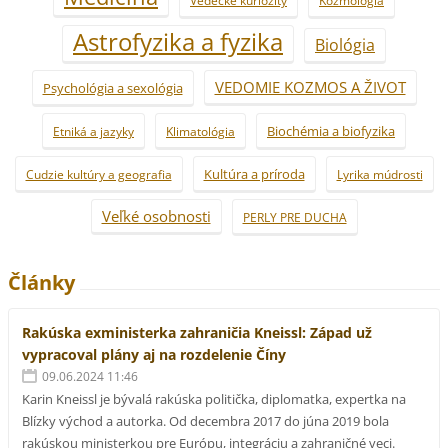
Astrofyzika a fyzika
Biológia
VEDOMIE KOZMOS A ŽIVOT
Psychológia a sexológia
Biochémia a biofyzika
Etniká a jazyky
Klimatológia
Kultúra a príroda
Cudzie kultúry a geografia
Lyrika múdrosti
Veľké osobnosti
PERLY PRE DUCHA
Články
Rakúska exministerka zahraničia Kneissl: Západ už
vypracoval plány aj na rozdelenie Číny
09.06.2024 11:46
Karin Kneissl je bývalá rakúska politička, diplomatka, expertka na
Blízky východ a autorka. Od decembra 2017 do júna 2019 bola
rakúskou ministerkou pre Európu, integráciu a zahraničné veci.