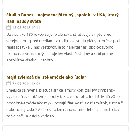
Skull a Bones – najmocnejší tajný „spolok“ v USA, ktorý
riadi osudy sveta
13.08.2018 16:11
Už viac ako 180 rokov sa jeho členovia stretávajú skryte pred
verejnosťou i pred médiami a radia sa a snujú plány, ktoré sa po ich
realizácii týkajú nás všetkých. Je to najelitárnešjí spolok svojho
druhu na svete, ktorý sleduje len vlastné záujmy a robí pre ne
absolútne všetko!!! Z tohto...
Majú zvieratá tie isté emócie ako ľudia?
27.09.2016 13:07
Smejúca sa hyena, plačúca srnka, smutý kôň, žiarlivý šimpanz -
vyjadrujú zvieratá svoje pocity tak, ako to robia ľudia? Majú vôbec
podobné emócie ako my? Poznajú žiarlivosť, zlosť smútok, súcit a či
dokonca aj lásku? Alebo si to len nahovárame, lebo sa nám to tak
zdá a páči? Klasická veda to...