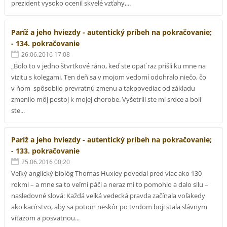
prezident vysoko ocenil skvelé vzťahy,...
Paríž a jeho hviezdy - autentický príbeh na pokračovanie;
- 134. pokračovanie
26.06.2016 17:08
„Bolo to v jedno štvrtkové ráno, keď ste opäť raz prišli ku mne na
vizitu s kolegami. Ten deň sa v mojom vedomí odohralo niečo, čo
v ňom spôsobilo prevratnú zmenu a takpovediac od základu
zmenilo môj postoj k mojej chorobe. Vyšetrili ste mi srdce a boli
ste...
Paríž a jeho hviezdy - autentický príbeh na pokračovanie;
- 133. pokračovanie
25.06.2016 00:20
Veľký anglický biológ Thomas Huxley povedal pred viac ako 130
rokmi – a mne sa to veľmi páči a neraz mi to pomohlo a dalo silu –
nasledovné slová: Každá veľká vedecká pravda začínala voľakedy
ako kacírstvo, aby sa potom neskôr po tvrdom boji stala slávnym
víťazom a posvätnou...