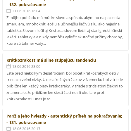
- 132. pokračovanie
21.06.2016 16:04
Z môjho pohľadu má múdre slovo a spôsob, akým ho na pacienta
smerujem, mnohokrát lepšiu a účinnejšiu liečivú silu, ako nejedna
tabletka. Slovom liečil aj Kristus a slovom liečili aj starí grécki i čínski
lekári. Tabletky ale nikdy nemôžu vyliečiť skutočné príčiny choroby,
ktoré sú takmer vždy...
Krátkozrakosť má silne stúpajúcu tendenciu
18.06.2016 23:00
Ešte pred niekoľkým desaťročiami bol počet krátkozrakých detí v
triedach veľmi nízky. U desaťročných žiakov v Nemecku bol v triede
približne len každý piaty krátkozraký. V triede s tridsiatimi žiakmi to
znamenalo, že približne len šiesti žiaci nosili okuliare proti
krátkozrakosti. Dnes je to...
Paríž a jeho hviezdy - autentický príbeh na pokračovanie;
- 131. pokračovanie
18.06.2016 20:17