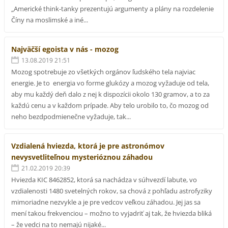
„Americké think-tanky prezentujú argumenty a plány na rozdelenie
Číny na moslimské a iné...
Najväčší egoista v nás - mozog
13.08.2019 21:51
Mozog spotrebuje zo všetkých orgánov ľudského tela najviac
energie. Je to energia vo forme glukózy a mozog vyžaduje od tela,
aby mu každý deň dalo z nej k dispozícii okolo 130 gramov, a to za
každú cenu a v každom prípade. Aby telo urobilo to, čo mozog od
neho bezdpodmienečne vyžaduje, tak...
Vzdialená hviezda, ktorá je pre astronómov
nevysvetliteľnou mysterióznou záhadou
21.02.2019 20:39
Hviezda KIC 8462852, ktorá sa nachádza v súhvezdí labute, vo
vzdialenosti 1480 svetelných rokov, sa chová z pohľadu astrofyziky
mimoriadne nezvykle a je pre vedcov veľkou záhadou. Jej jas sa
mení takou frekvenciou – možno to vyjadriť aj tak, že hviezda bliká
– že vedci na to nemajú nijaké...