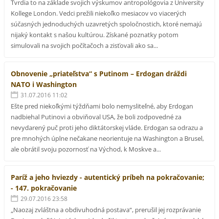
Tvrdia to na základe svojich výskumov antropológovia z University
Kollege London. Vedci prežili niekoľko mesiacov vo viacerých
súčasných jednoduchých uzavretých spoločnostich, ktoré nemajú
nijaký kontakt s našou kultúrou. Získané poznatky potom
simulovali na svojich počítačoch a zisťovali ako sa...
Obnovenie „priateľstva“ s Putinom – Erdogan dráždi
NATO i Washington
31.07.2016 11:02
Ešte pred niekoľkými týždňami bolo nemysliteľné, aby Erdogan
nadbiehal Putinovi a obviňoval USA, že boli zodpovedné za
nevydarený puč proti jeho diktátorskej vláde. Erdogan sa odrazu a
pre mnohých úplne nečakane neorientuje na Washington a Brusel,
ale obrátil svoju pozornosť na Východ, k Moskve a...
Paríž a jeho hviezdy - autentický príbeh na pokračovanie;
- 147. pokračovanie
29.07.2016 23:58
„Naozaj zvláštna a obdivuhodná postava“, prerušil jej rozprávanie