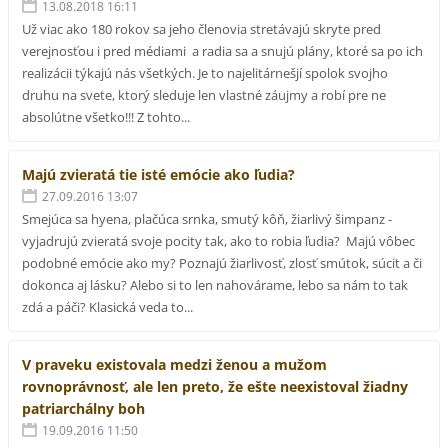
13.08.2018 16:11
Už viac ako 180 rokov sa jeho členovia stretávajú skryte pred
verejnosťou i pred médiami a radia sa a snujú plány, ktoré sa po ich
realizácii týkajú nás všetkých. Je to najelitárnešjí spolok svojho
druhu na svete, ktorý sleduje len vlastné záujmy a robí pre ne
absolútne všetko!!! Z tohto...
Majú zvieratá tie isté emócie ako ľudia?
27.09.2016 13:07
Smejúca sa hyena, plačúca srnka, smutý kôň, žiarlivý šimpanz -
vyjadrujú zvieratá svoje pocity tak, ako to robia ľudia? Majú vôbec
podobné emócie ako my? Poznajú žiarlivosť, zlosť smútok, súcit a či
dokonca aj lásku? Alebo si to len nahovárame, lebo sa nám to tak
zdá a páči? Klasická veda to...
V praveku existovala medzi ženou a mužom
rovnoprávnosť, ale len preto, že ešte neexistoval žiadny
patriarchálny boh
19.09.2016 11:50