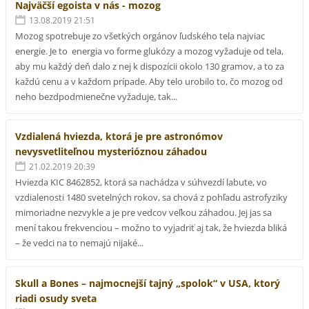
Najväčší egoista v nás - mozog
13.08.2019 21:51
Mozog spotrebuje zo všetkých orgánov ľudského tela najviac
energie. Je to energia vo forme glukózy a mozog vyžaduje od tela,
aby mu každý deň dalo z nej k dispozícii okolo 130 gramov, a to za
každú cenu a v každom prípade. Aby telo urobilo to, čo mozog od
neho bezdpodmienečne vyžaduje, tak...
Vzdialená hviezda, ktorá je pre astronómov
nevysvetliteľnou mysterióznou záhadou
21.02.2019 20:39
Hviezda KIC 8462852, ktorá sa nachádza v súhvezdí labute, vo
vzdialenosti 1480 svetelných rokov, sa chová z pohľadu astrofyziky
mimoriadne nezvykle a je pre vedcov veľkou záhadou. Jej jas sa
mení takou frekvenciou – možno to vyjadriť aj tak, že hviezda bliká
– že vedci na to nemajú nijaké...
Skull a Bones – najmocnejší tajný „spolok“ v USA, ktorý
riadi osudy sveta