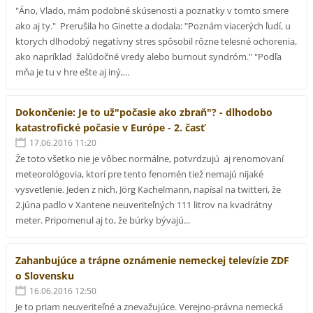
"Áno, Vlado, mám podobné skúsenosti a poznatky v tomto smere
ako aj ty." Prerušila ho Ginette a dodala: "Poznám viacerých ľudí, u
ktorych dlhodobý negatívny stres spôsobil rôzne telesné ochorenia,
ako napríklad žalúdočné vredy alebo burnout syndróm." "Podľa
mňa je tu v hre ešte aj iný,...
Dokončenie: Je to už"počasie ako zbraň"? - dlhodobo
katastrofické počasie v Európe - 2. časť
17.06.2016 11:20
Že toto všetko nie je vôbec normálne, potvrdzujú aj renomovaní
meteorológovia, ktorí pre tento fenomén tiež nemajú nijaké
vysvetlenie. Jeden z nich, Jörg Kachelmann, napísal na twitteri, že
2.júna padlo v Xantene neuveriteľných 111 litrov na kvadrátny
meter. Pripomenul aj to, že búrky bývajú...
Zahanbujúce a trápne oznámenie nemeckej televízie ZDF
o Slovensku
16.06.2016 12:50
Je to priam neuveriteľné a znevažujúce. Verejno-právna nemecká