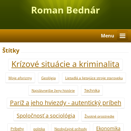
Roman Bednár
Menu
Štítky
Krízové situácie a kriminalita
Moje aforizmy
Geológia
Lietadlá a lietajúce stroje staroveku
Technika
Najslávnejšie ženy histórie
Paríž a jeho hviezdy - autentický príbeh
Spoločnosť a sociológia
Životné prostredie
Ekonomika
Príbehy
politika
Neobyčajné príhody