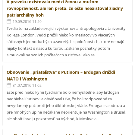
V praveku existovala medzi ženou a mužom
rovnoprávnosť, ale len preto, že ešte neexistoval žiadny
patriarchálny boh
19.09.2016 11:50
Tvrdia to na základe svojich výskumov antropológovia z University
Kollege London. Vedci prežili niekoľko mesiacov vo viacerých
súčasných jednoduchých uzavretých spoločnostich, ktoré nemajú
nijaký kontakt s našou kultúrou. Získané poznatky potom
simulovali na svojich počítačoch a zisťovali ako sa...
Obnovenie „priateľstva“ s Putinom – Erdogan dráždi
NATO i Washington
31.07.2016 11:02
Ešte pred niekoľkými týždňami bolo nemysliteľné, aby Erdogan
nadbiehal Putinovi a obviňoval USA, že boli zodpovedné za
nevydarený puč proti jeho diktátorskej vláde. Erdogan sa odrazu a
pre mnohých úplne nečakane neorientuje na Washington a Brusel,
ale obrátil svoju pozornosť na Východ, k Moskve a...