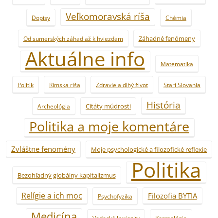
Veľkomoravská ríša
Dopisy
Chémia
Záhadné fenómeny
Od sumerských záhad až k hviezdam
Aktuálne info
Matematika
Politik
Rímska ríša
Zdravie a dlhý život
Starí Slovania
História
Citáty múdrosti
Archeológia
Politika a moje komentáre
Zvláštne fenomény
Moje psychologické a filozofické reflexie
Politika
Bezohľadný globálny kapitalizmus
Relígie a ich moc
Filozofia BYTIA
Psychofyzika
Medicína
Vedecké kuriozity
Kozmológia