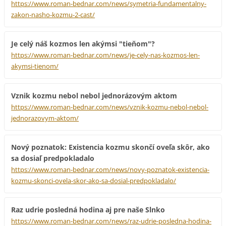
https://www.roman-bednar.com/news/symetria-fundamentalny-
zakon-nasho-kozmu-2-cast/
Je celý náš kozmos len akýmsi "tieňom"?
https://www.roman-bednar.com/news/je-cely-nas-kozmos-len-
akymsi-tienom/
Vznik kozmu nebol nebol jednorázovým aktom
https://www.roman-bednar.com/news/vznik-kozmu-nebol-nebol-
jednorazovym-aktom/
Nový poznatok: Existencia kozmu skončí oveľa skôr, ako
sa dosiaľ predpokladalo
https://www.roman-bednar.com/news/novy-poznatok-existencia-
kozmu-skonci-ovela-skor-ako-sa-dosial-predpokladalo/
Raz udrie posledná hodina aj pre naše Slnko
https://www.roman-bednar.com/news/raz-udrie-posledna-hodina-