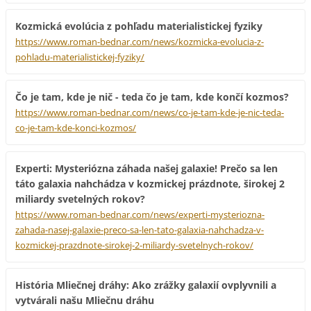
Kozmická evolúcia z pohľadu materialistickej fyziky
https://www.roman-bednar.com/news/kozmicka-evolucia-z-
pohladu-materialistickej-fyziky/
Čo je tam, kde je nič - teda čo je tam, kde končí kozmos?
https://www.roman-bednar.com/news/co-je-tam-kde-je-nic-teda-
co-je-tam-kde-konci-kozmos/
Experti: Mysteriózna záhada našej galaxie! Prečo sa len
táto galaxia nahchádza v kozmickej prázdnote, širokej 2
miliardy svetelných rokov?
https://www.roman-bednar.com/news/experti-mysteriozna-
zahada-nasej-galaxie-preco-sa-len-tato-galaxia-nahchadza-v-
kozmickej-prazdnote-sirokej-2-miliardy-svetelnych-rokov/
História Mliečnej dráhy: Ako zrážky galaxií ovplyvnili a
vytvárali našu Mliečnu dráhu