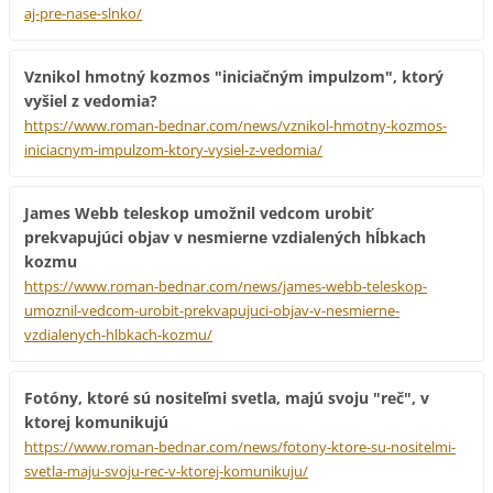
aj-pre-nase-slnko/
Vznikol hmotný kozmos "iniciačným impulzom", ktorý
vyšiel z vedomia?
https://www.roman-bednar.com/news/vznikol-hmotny-kozmos-
iniciacnym-impulzom-ktory-vysiel-z-vedomia/
James Webb teleskop umožnil vedcom urobiť
prekvapujúci objav v nesmierne vzdialených hĺbkach
kozmu
https://www.roman-bednar.com/news/james-webb-teleskop-
umoznil-vedcom-urobit-prekvapujuci-objav-v-nesmierne-
vzdialenych-hlbkach-kozmu/
Fotóny, ktoré sú nositeľmi svetla, majú svoju "reč", v
ktorej komunikujú
https://www.roman-bednar.com/news/fotony-ktore-su-nositelmi-
svetla-maju-svoju-rec-v-ktorej-komunikuju/