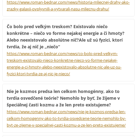
https://www.roman-bednar.com/news/historia-mliecnej-drahy-ako-
zrazky-galaxii-ovplyvnili-a-vytvarali-nasu-mliecnu-drahu/
Čo bolo pred veľkým treskom? Existovalo niečo
konkrétne – niečo vo forme nejakej energie a či hmoty?
Alebo neexistovalo absolútne nič?Ale už sú fyzici, ktorí
tvrdia, že aj nič je „niečo“
https://www.roman-bednar.com/news/co-bolo-pred-velkym-
treskom-existovalo-nieco-konkretne-nieco-vo-forme-nejakej-
energie-a-ci-hmoty-alebo-neexistovalo-absolutne-nic-ale-uz-su-
fyzici-ktori-tvrdia-ze-aj-nic-je-nieco/
Nie je kozmos predsa len celkom homogénny, ako to
tvrdia osvedčené teórie? Nemohlo by byť, že žijeme v
špeciálnej časti kozmu a že len preto existujeme?
https://www.roman-bednar.com/news/nie-je-kozmos-predsa-len-
celkom-homogenny-ako-to-tvrdia-osvedcene-teorie-nemohlo-by-
byt-ze-zijeme-v-specialnej-casti-kozmu-a-ze-len-preto-existujeme/