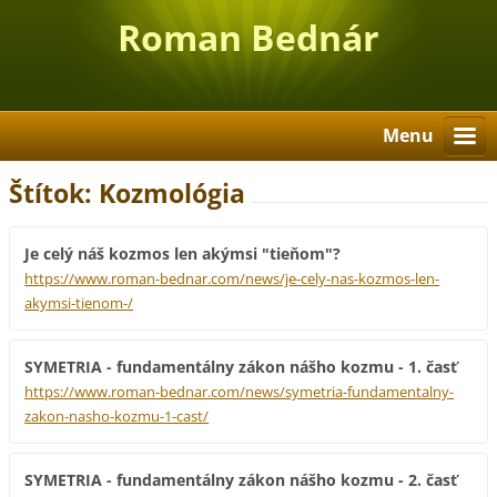
Roman Bednár
Menu
Štítok: Kozmológia
Je celý náš kozmos len akýmsi "tieňom"?
https://www.roman-bednar.com/news/je-cely-nas-kozmos-len-
akymsi-tienom-/
SYMETRIA - fundamentálny zákon nášho kozmu - 1. časť
https://www.roman-bednar.com/news/symetria-fundamentalny-
zakon-nasho-kozmu-1-cast/
SYMETRIA - fundamentálny zákon nášho kozmu - 2. časť