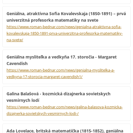
Geniálna, atraktívna Sofia Kovalevskaja (1850-1891) – prvá
univerzitná profesorka matematiky na svete
https://www.roman-bednar.com/news/genialna-atraktivna-sofia-
kovalevskaja-1850-1891-prva-univerzitna-profesorka-matematiky-
na-svete/
Geniálna mysliteľka a vedkyňa 17. storočia - Margaret
Cavendish
https://www.roman-bednar.com/news/genialna-myslitelka-a-
vedkyna-17-storocia-margaret-cavendish1/
Galina Balašová - kozmická dizajnerka sovietskych
vesmírnych lodí
https://www.roman-bednar.com/news/galina-balasova-kozmicka-
dizajnerka-sovietskych-vesmirnych-lodi-/
Ada Lovelace, britská matematička (1815-1852), geniálna