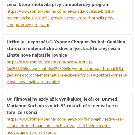
žena, ktorá zhotovila prvý computerový program
https://www.roman-bednar.com/news/ada-lovelace-britska-
matematicka-1815-1852-genialna-zena-ktora-zhotovila-prvy-
computerovy-program/
Určite ju „nepoznáte“- Yvonne Choquet-Bruhat: Geniálna
storočná matematička a skvelá fyzička, ktorá vyriešila
Einsteinove najťažšie rovnice
https://www.roman-bednar.com/news/urcite-ju-
%e2%80%9enepoznate%e2%80%9c-yvonne-choquet-bruhat%3a-
genialna-storocna-matematicka-a-skvela-fyzicka%2c-ktora-vyriesila-
einsteinove-najtazsie-rovnice/
Od filmovej hviezdy až k vynikajúcej lekárke: Dr.med.
Marianne Koch vo svojich 93 rokoch ešte neuvažuje o
tom, že skončí
https://www.roman-bednar.com/news/od-filmovej-hviezdy-k-az-
lekarke-dr-med-marianne-koch-vo-svojich-93-rokoch-este-
neuvazuje-o-tom-ze-skonci/