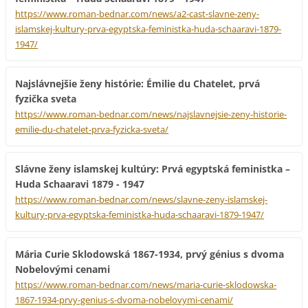
https://www.roman-bednar.com/news/a2-cast-slavne-zeny-
islamskej-kultury-prva-egyptska-feministka-huda-schaaravi-1879-
1947/
Najslávnejšie ženy histórie: Émilie du Chatelet, prvá
fyzička sveta
https://www.roman-bednar.com/news/najslavnejsie-zeny-historie-
emilie-du-chatelet-prva-fyzicka-sveta/
Slávne ženy islamskej kultúry: Prvá egyptská feministka –
Huda Schaaravi 1879 - 1947
https://www.roman-bednar.com/news/slavne-zeny-islamskej-
kultury-prva-egyptska-feministka-huda-schaaravi-1879-1947/
Mária Curie Sklodowská 1867-1934, prvý génius s dvoma
Nobelovými cenami
https://www.roman-bednar.com/news/maria-curie-sklodowska-
1867-1934-prvy-genius-s-dvoma-nobelovymi-cenami/