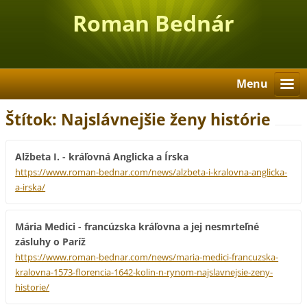
Roman Bednár
Menu
Štítok: Najslávnejšie ženy histórie
Alžbeta I. - kráľovná Anglicka a Írska
https://www.roman-bednar.com/news/alzbeta-i-kralovna-anglicka-
a-irska/
Mária Medici - francúzska kráľovna a jej nesmrteľné
zásluhy o Paríž
https://www.roman-bednar.com/news/maria-medici-francuzska-
kralovna-1573-florencia-1642-kolin-n-rynom-najslavnejsie-zeny-
historie/