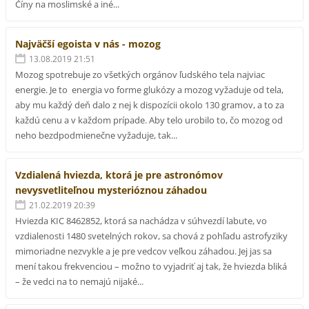
Číny na moslimské a iné...
Najväčší egoista v nás - mozog
13.08.2019 21:51
Mozog spotrebuje zo všetkých orgánov ľudského tela najviac
energie. Je to energia vo forme glukózy a mozog vyžaduje od tela,
aby mu každý deň dalo z nej k dispozícii okolo 130 gramov, a to za
každú cenu a v každom prípade. Aby telo urobilo to, čo mozog od
neho bezdpodmienečne vyžaduje, tak...
Vzdialená hviezda, ktorá je pre astronómov
nevysvetliteľnou mysterióznou záhadou
21.02.2019 20:39
Hviezda KIC 8462852, ktorá sa nachádza v súhvezdí labute, vo
vzdialenosti 1480 svetelných rokov, sa chová z pohľadu astrofyziky
mimoriadne nezvykle a je pre vedcov veľkou záhadou. Jej jas sa
mení takou frekvenciou – možno to vyjadriť aj tak, že hviezda bliká
– že vedci na to nemajú nijaké...