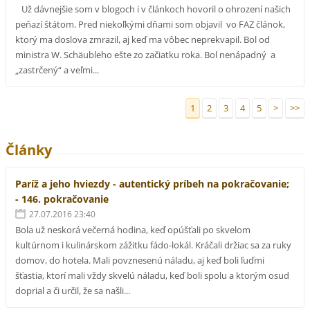
Už dávnejšie som v blogoch i v článkoch hovoril o ohrození našich
peňazí štátom. Pred niekoľkými dňami som objavil vo FAZ článok,
ktorý ma doslova zmrazil, aj keď ma vôbec neprekvapil. Bol od
ministra W. Schäubleho ešte zo začiatku roka. Bol nenápadný a
„zastrčený“ a veľmi...
1
2
3
4
5
>
>>
Články
Paríž a jeho hviezdy - autentický príbeh na pokračovanie;
- 146. pokračovanie
27.07.2016 23:40
Bola už neskorá večerná hodina, keď opúšťali po skvelom
kultúrnom i kulinárskom zážitku fádo-lokál. Kráčali držiac sa za ruky
domov, do hotela. Mali povznesenú náladu, aj keď boli ľuďmi
šťastia, ktorí mali vždy skvelú náladu, keď boli spolu a ktorým osud
doprial a či určil, že sa našli...