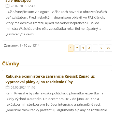
sú v nebezpečí
28.07.2016 12:43
Už dávnejšie som v blogoch i v článkoch hovoril o ohrození našich
peňazí štátom. Pred niekoľkými dňami som objavil vo FAZ článok,
ktorý ma doslova zmrazil, aj keď ma vôbec neprekvapil. Bol od
ministra W. Schäubleho ešte zo začiatku roka. Bol nenápadný a
„zastrčený“ a veľmi...
Záznamy: 1 - 10 zo 1314
1
2
3
4
5
>
>>
Články
Rakúska exministerka zahraničia Kneissl: Západ už
vypracoval plány aj na rozdelenie Číny
09.06.2024 11:46
Karin Kneissl je bývalá rakúska politička, diplomatka, expertka na
Blízky východ a autorka. Od decembra 2017 do júna 2019 bola
rakúskou ministerkou pre Európu, integráciu a zahraničné veci.
„Americké think-tanky prezentujú argumenty a plány na rozdelenie