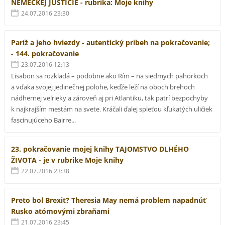
NEMECKEJ JUSTÍCIE - rubrika: Moje knihy
24.07.2016 23:30
Paríž a jeho hviezdy - autentický príbeh na pokračovanie;
- 144. pokračovanie
23.07.2016 12:13
Lisabon sa rozkladá – podobne ako Rím – na siedmych pahorkoch
a vďaka svojej jedinečnej polohe, keďže leží na oboch brehoch
nádhernej veľrieky a zároveň aj pri Atlantiku, tak patrí bezpochyby
k najkrajším mestám na svete. Kráčali ďalej spleťou kľukatých uličiek
fascinujúceho Bairre...
23. pokračovanie mojej knihy TAJOMSTVO DLHÉHO
ŽIVOTA - je v rubrike Moje knihy
22.07.2016 23:38
Preto bol Brexit? Theresia May nemá problem napadnúť
Rusko atómovými zbraňami
21.07.2016 23:45