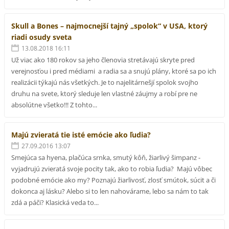
Skull a Bones – najmocnejší tajný „spolok“ v USA, ktorý
riadi osudy sveta
13.08.2018 16:11
Už viac ako 180 rokov sa jeho členovia stretávajú skryte pred
verejnosťou i pred médiami a radia sa a snujú plány, ktoré sa po ich
realizácii týkajú nás všetkých. Je to najelitárnešjí spolok svojho
druhu na svete, ktorý sleduje len vlastné záujmy a robí pre ne
absolútne všetko!!! Z tohto...
Majú zvieratá tie isté emócie ako ľudia?
27.09.2016 13:07
Smejúca sa hyena, plačúca srnka, smutý kôň, žiarlivý šimpanz -
vyjadrujú zvieratá svoje pocity tak, ako to robia ľudia? Majú vôbec
podobné emócie ako my? Poznajú žiarlivosť, zlosť smútok, súcit a či
dokonca aj lásku? Alebo si to len nahovárame, lebo sa nám to tak
zdá a páči? Klasická veda to...