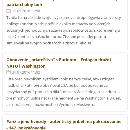
patriarchálny boh
19.09.2016 11:50
Tvrdia to na základe svojich výskumov antropológovia z University
Kollege London. Vedci prežili niekoľko mesiacov vo viacerých
súčasných jednoduchých uzavretých spoločnostich, ktoré nemajú
nijaký kontakt s našou kultúrou. Získané poznatky potom
simulovali na svojich počítačoch a zisťovali ako sa...
Obnovenie „priateľstva“ s Putinom – Erdogan dráždi
NATO i Washington
31.07.2016 11:02
Ešte pred niekoľkými týždňami bolo nemysliteľné, aby Erdogan
nadbiehal Putinovi a obviňoval USA, že boli zodpovedné za
nevydarený puč proti jeho diktátorskej vláde. Erdogan sa odrazu a
pre mnohých úplne nečakane neorientuje na Washington a Brusel,
ale obrátil svoju pozornosť na Východ, k Moskve a...
Paríž a jeho hviezdy - autentický príbeh na pokračovanie;
- 147. pokračovanie