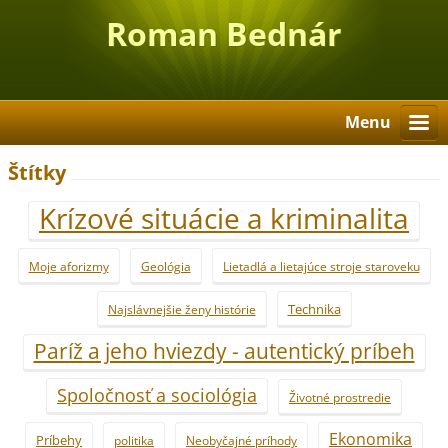
Roman Bednár
Menu
Štítky
Krízové situácie a kriminalita
Moje aforizmy
Geológia
Lietadlá a lietajúce stroje staroveku
Technika
Najslávnejšie ženy histórie
Paríž a jeho hviezdy - autentický príbeh
Spoločnosť a sociológia
Životné prostredie
Ekonomika
Príbehy
politika
Neobyčajné príhody