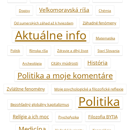
Veľkomoravská ríša
Dopisy
Chémia
Záhadné fenómeny
Od sumerských záhad až k hviezdam
Aktuálne info
Matematika
Politik
Rímska ríša
Zdravie a dlhý život
Starí Slovania
História
Citáty múdrosti
Archeológia
Politika a moje komentáre
Zvláštne fenomény
Moje psychologické a filozofické reflexie
Politika
Bezohľadný globálny kapitalizmus
Relígie a ich moc
Filozofia BYTIA
Psychofyzika
Medicína
Vedecké kuriozity
Kozmológia