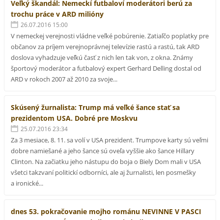
Veľký škandál: Nemeckí futbaloví moderátori berú za
trochu práce v ARD milióny
26.07.2016 15:00
V nemeckej verejnosti vládne veľké pobúrenie. Zatiaľčo poplatky pre
občanov za príjem verejnoprávnej televízie rastú a rastú, tak ARD
doslova vyhadzuje veľkú časť z nich len tak von, z okna. Známy
športový moderátor a futbalový expert Gerhard Delling dostal od
ARD v rokoch 2007 až 2010 za svoje...
Skúsený žurnalista: Trump má veľké šance stať sa
prezidentom USA. Dobré pre Moskvu
25.07.2016 23:34
Za 3 mesiace, 8. 11. sa volí v USA prezident. Trumpove karty sú veľmi
dobre namiešané a jeho šance sú oveľa vyššie ako šance Hillary
Clinton. Na začiatku jeho nástupu do boja o Biely Dom mali v USA
všetci takzvaní politickí odborníci, ale aj žurnalisti, len posmešky
a ironické...
dnes 53. pokračovanie mojho románu NEVINNE V PASCI