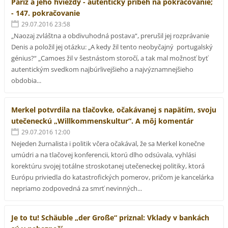
Paríž a jeho hviezdy - autentický príbeh na pokračovanie;
- 147. pokračovanie
29.07.2016 23:58
„Naozaj zvláštna a obdivuhodná postava“, prerušil jej rozprávanie
Denis a položil jej otázku: „A kedy žil tento neobyčajný portugalský
génius?“ „Camoes žil v šestnástom storočí, a tak mal možnosť byť
autentickým svedkom najbúrlivejšieho a najvýznamnejšieho
obdobia...
Merkel potvrdila na tlačovke, očakávanej s napätím, svoju
utečeneckú „Willkommenskultur“. A môj komentár
29.07.2016 12:00
Nejeden žurnalista i politik včera očakával, že sa Merkel konečne
umúdri a na tlačovej konferencii, ktorú dlho odsúvala, vyhlási
korektúru svojej totálne stroskotanej utečeneckej politiky, ktorá
Európu priviedla do katastrofických pomerov, pričom je kancelárka
nepriamo zodpovedná za smrť nevinných...
Je to tu! Schäuble „der Große“ priznal: Vklady v bankách