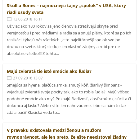
Skull a Bones – najmocnejší tajný „spolok“ v USA, ktorý
riadi osudy sveta
13.08.2018 16:11
Už viac ako 180 rokov sa jeho členovia stretávajú skryte pred
verejnosťou i pred médiami a radia sa a snujú plány, ktoré sa po ich
realizácii týkajú nás všetkých. Je to najelitárnešjí spolok svojho
druhu na svete, ktorý sleduje len vlastné záujmy a robí pre ne
absolútne všetko!!! Z tohto...
Majú zvieratá tie isté emócie ako ľudia?
27.09.2016 13:07
Smejúca sa hyena, plačúca srnka, smutý kôň, žiarlivý šimpanz -
vyjadrujú zvieratá svoje pocity tak, ako to robia ľudia? Majú vôbec
podobné emócie ako my? Poznajú žiarlivosť, zlosť smútok, súcit a či
dokonca aj lásku? Alebo si to len nahovárame, lebo sa nám to tak
zdá a páči? Klasická veda to...
V praveku existovala medzi ženou a mužom
rovnoprávnosť, ale len preto, že ešte neexistoval žiadny