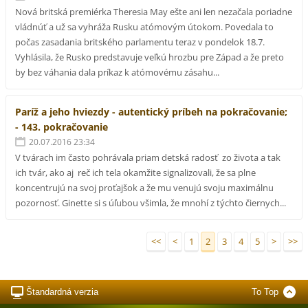
Nová britská premiérka Theresia May ešte ani len nezačala poriadne
vládnúť a už sa vyhráža Rusku atómovým útokom. Povedala to
počas zasadania britského parlamentu teraz v pondelok 18.7.
Vyhlásila, že Rusko predstavuje veľkú hrozbu pre Západ a že preto
by bez váhania dala príkaz k atómovému zásahu...
Paríž a jeho hviezdy - autentický príbeh na pokračovanie;
- 143. pokračovanie
20.07.2016 23:34
V tvárach im často pohrávala priam detská radosť zo života a tak
ich tvár, ako aj reč ich tela okamžite signalizovali, že sa plne
koncentrujú na svoj proťajšok a že mu venujú svoju maximálnu
pozornosť. Ginette si s úľubou všimla, že mnohí z týchto čiernych...
<<
<
1
2
3
4
5
>
>>
Štandardná verzia
To Top