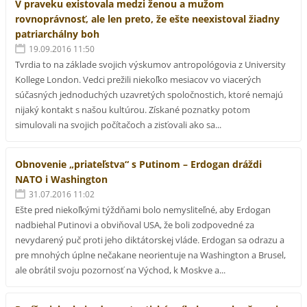
V praveku existovala medzi ženou a mužom
rovnoprávnosť, ale len preto, že ešte neexistoval žiadny
patriarchálny boh
19.09.2016 11:50
Tvrdia to na základe svojich výskumov antropológovia z University
Kollege London. Vedci prežili niekoľko mesiacov vo viacerých
súčasných jednoduchých uzavretých spoločnostich, ktoré nemajú
nijaký kontakt s našou kultúrou. Získané poznatky potom
simulovali na svojich počítačoch a zisťovali ako sa...
Obnovenie „priateľstva“ s Putinom – Erdogan dráždi
NATO i Washington
31.07.2016 11:02
Ešte pred niekoľkými týždňami bolo nemysliteľné, aby Erdogan
nadbiehal Putinovi a obviňoval USA, že boli zodpovedné za
nevydarený puč proti jeho diktátorskej vláde. Erdogan sa odrazu a
pre mnohých úplne nečakane neorientuje na Washington a Brusel,
ale obrátil svoju pozornosť na Východ, k Moskve a...