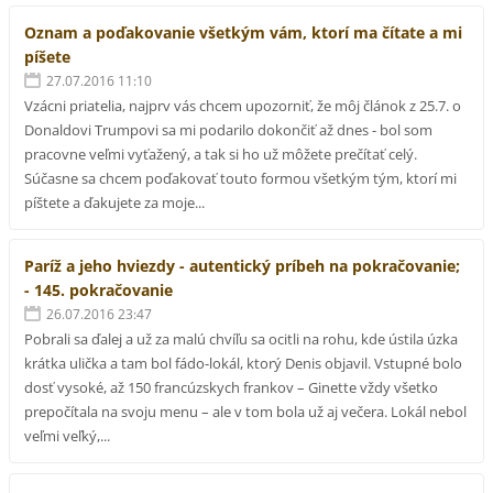
Oznam a poďakovanie všetkým vám, ktorí ma čítate a mi
píšete
27.07.2016 11:10
Vzácni priatelia, najprv vás chcem upozorniť, že môj článok z 25.7. o
Donaldovi Trumpovi sa mi podarilo dokončiť až dnes - bol som
pracovne veľmi vyťažený, a tak si ho už môžete prečítať celý.
Súčasne sa chcem poďakovať touto formou všetkým tým, ktorí mi
píštete a ďakujete za moje...
Paríž a jeho hviezdy - autentický príbeh na pokračovanie;
- 145. pokračovanie
26.07.2016 23:47
Pobrali sa ďalej a už za malú chvíľu sa ocitli na rohu, kde ústila úzka
krátka ulička a tam bol fádo-lokál, ktorý Denis objavil. Vstupné bolo
dosť vysoké, až 150 francúzskych frankov – Ginette vždy všetko
prepočítala na svoju menu – ale v tom bola už aj večera. Lokál nebol
veľmi veľký,...