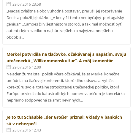
29.07.2016 23:58
„Naozaj zvláštna a obdivuhodná postava“, prerušil jej rozprávanie
Denis a položil jej otázku: „A kedy žil tento neobyčajný portugalský
génius?“ „Camoes žil v šestnástom storočí, a tak mal možnosť byť
autentickým svedkom najbúrlivejšieho a najvýznamnejšieho
obdobia...
Merkel potvrdila na tlačovke, očakávanej s napätím, svoju
utečeneckú „Willkommenskultur“. A môj komentár
29.07.2016 12:00
Nejeden žurnalista i politik včera očakával, že sa Merkel konečne
umúdri a na tlačovej konferencii, ktorú dlho odsúvala, vyhlási
korektúru svojej totálne stroskotanej utečeneckej politiky, ktorá
Európu priviedla do katastrofických pomerov, pričom je kancelárka
nepriamo zodpovedná za smrť nevinných...
Je to tu! Schäuble „der Große“ priznal: Vklady v bankách
sú v nebezpečí
28.07.2016 12:43