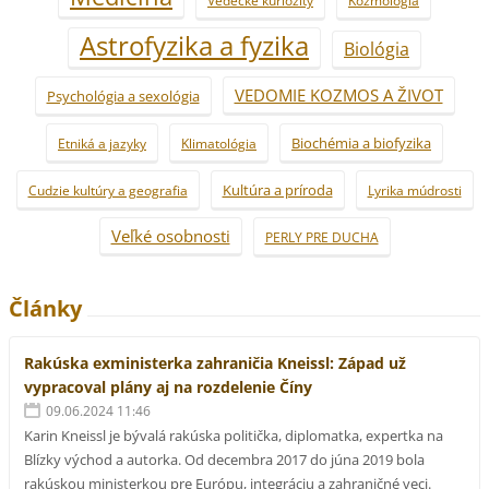
Astrofyzika a fyzika
Biológia
VEDOMIE KOZMOS A ŽIVOT
Psychológia a sexológia
Biochémia a biofyzika
Etniká a jazyky
Klimatológia
Kultúra a príroda
Cudzie kultúry a geografia
Lyrika múdrosti
Veľké osobnosti
PERLY PRE DUCHA
Články
Rakúska exministerka zahraničia Kneissl: Západ už
vypracoval plány aj na rozdelenie Číny
09.06.2024 11:46
Karin Kneissl je bývalá rakúska politička, diplomatka, expertka na
Blízky východ a autorka. Od decembra 2017 do júna 2019 bola
rakúskou ministerkou pre Európu, integráciu a zahraničné veci.