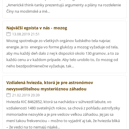
„Americké think-tanky prezentujú argumenty a plány na rozdelenie
Číny na moslimské a iné...
Najväčší egoista v nás - mozog
13.08.2019 21:51
Mozog spotrebuje zo všetkých orgánov ľudského tela najviac
energie. Je to energia vo forme glukózy a mozog vyžaduje od tela,
aby mu každý deň dalo z nej k dispozícii okolo 130 gramov, a to za
každú cenu a v každom prípade. Aby telo urobilo to, čo mozog od
neho bezdpodmienečne vyžaduje, tak...
Vzdialená hviezda, ktorá je pre astronómov
nevysvetliteľnou mysterióznou záhadou
21.02.2019 20:39
Hviezda KIC 8462852, ktorá sa nachádza v súhvezdí labute, vo
vzdialenosti 1480 svetelných rokov, sa chová z pohľadu astrofyziky
mimoriadne nezvykle a je pre vedcov veľkou záhadou. Jej jas sa
mení takou frekvenciou – možno to vyjadriť aj tak, že hviezda bliká
– že vedci na to nemajú nijaké...