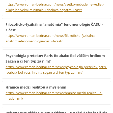
https://www.roman-bednar.com/news/vsetko-nebudeme-vediet-
nikdy-len-velmi-minimalnu-doslova-nepatrnu-cast/
Filozoficko-fyzikálna "anatómia" fenomenológie ČASU -
1.časť
https://www.roman-bednar.com/news/filozoficko-fyzikalna-
anatomia-fenomenologie-casu-1-cast/
Psychológia pretekov Paris-Roubaix: Bol väčším hrdinom
Sagan a či ten typ za ním?
https://www.roman-bednar.com/news/psychologia-pretekov-paris-
roubaix-bol-vacsi-hrdina-sagan-a-ci-ten-typ-za-nim/
Hranice medzi realitou a myslením
https://www.roman-bednar.com/news/hranice-medzi-realitou-a-
myslenim1/
Pokrytectvo vládne svetu oddávna – v našej dobe je už ale