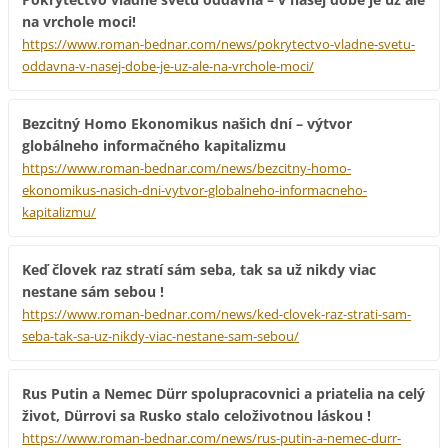
na vrchole moci!
https://www.roman-bednar.com/news/pokrytectvo-vladne-svetu-
oddavna-v-nasej-dobe-je-uz-ale-na-vrchole-moci/
Bezcitný Homo Ekonomikus našich dní – výtvor
globálneho informačného kapitalizmu
https://www.roman-bednar.com/news/bezcitny-homo-
ekonomikus-nasich-dni-vytvor-globalneho-informacneho-
kapitalizmu/
Keď človek raz stratí sám seba, tak sa už nikdy viac
nestane sám sebou !
https://www.roman-bednar.com/news/ked-clovek-raz-strati-sam-
seba-tak-sa-uz-nikdy-viac-nestane-sam-sebou/
Rus Putin a Nemec Dürr spolupracovnici a priatelia na celý
život, Dürrovi sa Rusko stalo celoživotnou láskou !
https://www.roman-bednar.com/news/rus-putin-a-nemec-durr-