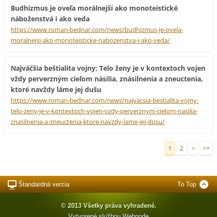
Budhizmus je oveľa morálnejší ako monoteistické
náboženstvá i ako veda
https://www.roman-bednar.com/news/budhizmus-je-ovela-
moralnejsi-ako-monoteisticke-nabozenstva-i-ako-veda/
Najväčšia beštialita vojny: Telo ženy je v kontextoch vojen
vždy perverzným cieľom násilia, znásilnenia a zneuctenia,
ktoré navždy láme jej dušu
https://www.roman-bednar.com/news/najvacsia-bestialita-vojny-
telo-zeny-je-v-kontextoch-vojen-vzdy-perverznym-cielom-nasilia-
znasilnenia-a-zneuctenia-ktore-navzdy-lame-jej-dusu/
1
2
>
>>
Štandardná verzia
To Top
© 2013 Všetky práva vyhradené.
Vytvorené službou
Webnode