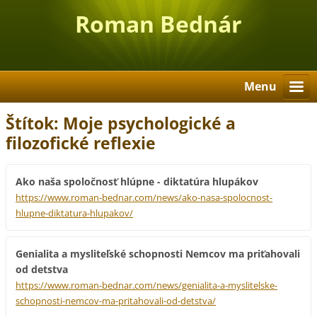
Roman Bednár
Menu
Štítok: Moje psychologické a
filozofické reflexie
Ako naša spoločnosť hlúpne - diktatúra hlupákov
https://www.roman-bednar.com/news/ako-nasa-spolocnost-
hlupne-diktatura-hlupakov/
Genialita a mysliteľské schopnosti Nemcov ma priťahovali
od detstva
https://www.roman-bednar.com/news/genialita-a-myslitelske-
schopnosti-nemcov-ma-pritahovali-od-detstva/