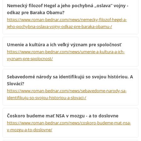
Nemecký filozof Hegel a jeho pochybná „oslava“ vojny -
odkaz pre Baraka Obamu?
https://www.roman-bednar.com/news/nemecky-filozof-hegel-a-
jeho-pochybna-oslava-vojny-odkaz-pre-baraka-obamu-/
Umenie a kultúra a ich veľký význam pre spoločnosť
https://www.roman-bednar.com/news/umenie-a-kultura-a-ich-
vyznam-pre-spolocnost/
Sebavedomé národy sa identifikujú so svojou históriou. A
Slováci?
https://www.roman-bednar.com/news/sebavedome-narody-sa-
identifikuju-so-svojou-historiou-a-slovaci-/
Čoskoro budeme mať NSA v mozgu - a to doslovne
https://www.roman-bednar.com/news/coskoro-budeme-mat-nsa-
v-mozgu-a-to-doslovne/