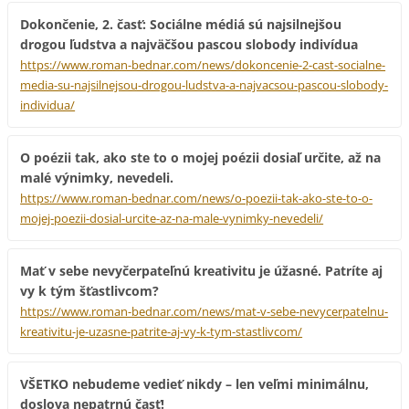
Dokončenie, 2. časť: Sociálne médiá sú najsilnejšou
drogou ľudstva a najväčšou pascou slobody indivídua
https://www.roman-bednar.com/news/dokoncenie-2-cast-socialne-
media-su-najsilnejsou-drogou-ludstva-a-najvacsou-pascou-slobody-
individua/
O poézii tak, ako ste to o mojej poézii dosiaľ určite, až na
malé výnimky, nevedeli.
https://www.roman-bednar.com/news/o-poezii-tak-ako-ste-to-o-
mojej-poezii-dosial-urcite-az-na-male-vynimky-nevedeli/
Mať v sebe nevyčerpateľnú kreativitu je úžasné. Patríte aj
vy k tým šťastlivcom?
https://www.roman-bednar.com/news/mat-v-sebe-nevycerpatelnu-
kreativitu-je-uzasne-patrite-aj-vy-k-tym-stastlivcom/
VŠETKO nebudeme vedieť nikdy – len veľmi minimálnu,
doslova nepatrnú časť!