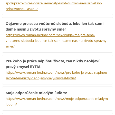
spolupracovnici-a-priatelia-na-cely-zivot-durrovi-sa-rusko-stalo-
celozivotnou-laskou/
Objavme pre seba vnútornú slobodu, lebo len tak sami
dáme nášmu životu správny smer
https://www.roman-bednar.com/news/objavme-pre-seba-
vnutornu-slobodu-lebo-len-tak-sami-dame-nasmu-zivotu-spravny-
smer/
Pre koho je práca náplňou života, ten nikdy neobjaví
pravý zmysel BYTIA
https://www.roman-bednar.com/news/pre-koho-je-praca-naplnou-
zivota-ten-nikdy-neobjavi-pravy-zmysel-bytia/
Moje odporúčanie mladým ľuďom:
https://www.roman-bednar.com/news/moje-odporucanie-mladym-
ludom/