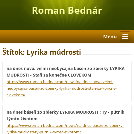
Roman Bednár
Menu
Štítok: Lyrika múdrosti
na dnes nová, veľmi neobyčajná báseň zo zbierky LYRIKA
MÚDROSTI - Staň sa konečne ČLOVEKOM
https://www.roman-bednar.com/news/na-dnes-nova-velmi-
neobycajna-basen-zo-zbierky-lyrika-mudrosti-stan-sa-koncne-
clovekom/
na dnes báseň zo zbierky LYRIKA MÚDROSTI : Ty - pútnik
týmto životom
https://www.roman-bednar.com/news/na-dnes-basen-zo-zbierky-
lyrika-mudrosti-ty-putnik-tymto-zivotom/