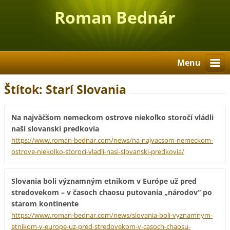
Roman Bednár
Menu
Štítok: Starí Slovania
Na najväčšom nemeckom ostrove niekoľko storočí vládli
naši slovanskí predkovia
https://www.roman-bednar.com/news/na-najvacsom-nemeckom-
ostrove-niekolko-storoci-vladli-nasi-slovanski-predkovia/
Slovania boli významným etnikom v Európe už pred
stredovekom – v časoch chaosu putovania „národov“ po
starom kontinente
https://www.roman-bednar.com/news/slovania-boli-vyznamnym-
etnikom-v-europe-uz-pred-stredovekom-v-casoch-chaosu-