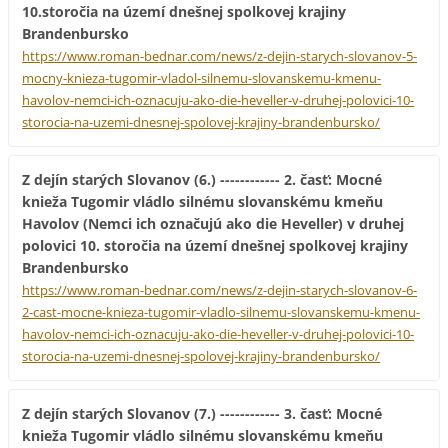
10.storočia na území dnešnej spolkovej krajiny
Brandenbursko
https://www.roman-bednar.com/news/z-dejin-starych-slovanov-5-
mocny-knieza-tugomir-vladol-silnemu-slovanskemu-kmenu-
havolov-nemci-ich-oznacuju-ako-die-heveller-v-druhej-polovici-10-
storocia-na-uzemi-dnesnej-spolovej-krajiny-brandenbursko/
Z dejín starých Slovanov (6.) ------------ 2. časť: Mocné
knieža Tugomir vládlo silnému slovanskému kmeňu
Havolov (Nemci ich označujú ako die Heveller) v druhej
polovici 10. storočia na území dnešnej spolkovej krajiny
Brandenbursko
https://www.roman-bednar.com/news/z-dejin-starych-slovanov-6-
2-cast-mocne-knieza-tugomir-vladlo-silnemu-slovanskemu-kmenu-
havolov-nemci-ich-oznacuju-ako-die-heveller-v-druhej-polovici-10-
storocia-na-uzemi-dnesnej-spolovej-krajiny-brandenbursko/
Z dejín starých Slovanov (7.) ------------ 3. časť: Mocné
knieža Tugomir vládlo silnému slovanskému kmeňu