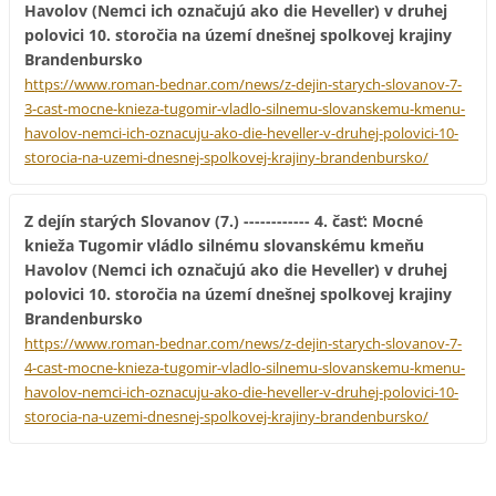
Havolov (Nemci ich označujú ako die Heveller) v druhej
polovici 10. storočia na území dnešnej spolkovej krajiny
Brandenbursko
https://www.roman-bednar.com/news/z-dejin-starych-slovanov-7-
3-cast-mocne-knieza-tugomir-vladlo-silnemu-slovanskemu-kmenu-
havolov-nemci-ich-oznacuju-ako-die-heveller-v-druhej-polovici-10-
storocia-na-uzemi-dnesnej-spolkovej-krajiny-brandenbursko/
Z dejín starých Slovanov (7.) ------------ 4. časť: Mocné
knieža Tugomir vládlo silnému slovanskému kmeňu
Havolov (Nemci ich označujú ako die Heveller) v druhej
polovici 10. storočia na území dnešnej spolkovej krajiny
Brandenbursko
https://www.roman-bednar.com/news/z-dejin-starych-slovanov-7-
4-cast-mocne-knieza-tugomir-vladlo-silnemu-slovanskemu-kmenu-
havolov-nemci-ich-oznacuju-ako-die-heveller-v-druhej-polovici-10-
storocia-na-uzemi-dnesnej-spolkovej-krajiny-brandenbursko/