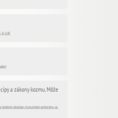
-3-14/
ate/
ncípy a zákony kozmu. Môže
ludom-lepsie-rozumiet-principy-a-