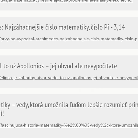
vaja-matematici-vyriesili-najvacsi-problem-matematiky-nekonecno/
: Najzáhadnejšie číslo matematiky, číslo Pí - 3,14
rvy-ho-vypocital-archimedes-najzahadnejsie-cislo-matematiky-cislo-pi
l to už Apollonios – jej obvod ale nevypočítate
ipsa-je-zahadny-utvar-vedel-to-uz-apollonios-jej-obvod-ale-nevypocit
tiky – vedy, ktorá umožnila ľuďom lepšie rozumieť pri
i!
fascinujuca-historia-matematiky-%e2%80%93-vedy%2c-ktora-umoznila-