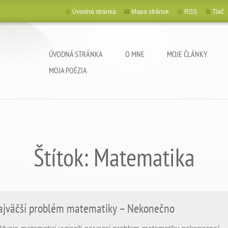
Úvodná stránka
Mapa stránok
RSS
Tlač
ÚVODNÁ STRÁNKA
O MNE
MOJE ČLÁNKY
MOJA POÉZIA
Štítok: Matematika
 najväčší problém matematiky – Nekonečno