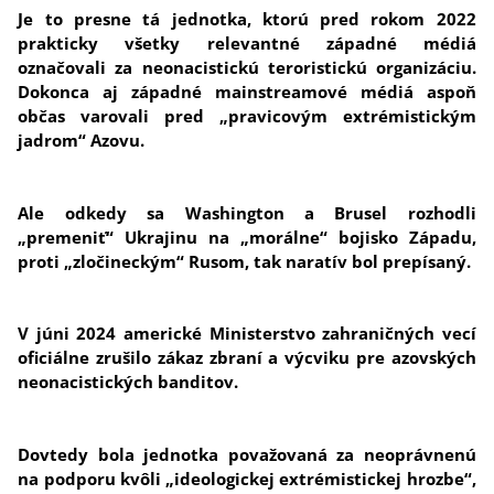
Je to presne tá jednotka, ktorú pred rokom 2022
prakticky všetky relevantné západné médiá
označovali za neonacistickú teroristickú organizáciu.
Dokonca aj západné mainstreamové médiá aspoň
občas varovali pred „pravicovým extrémistickým
jadrom“ Azovu.
Ale odkedy sa Washington a Brusel rozhodli
„premeniť“ Ukrajinu na „morálne“ bojisko Západu,
proti „zločineckým“ Rusom, tak naratív bol prepísaný.
V júni 2024 americké Ministerstvo zahraničných vecí
oficiálne zrušilo zákaz zbraní a výcviku pre azovských
neonacistických banditov.
Dovtedy bola jednotka považovaná za neoprávnenú
na podporu kvôli „ideologickej extrémistickej hrozbe“,