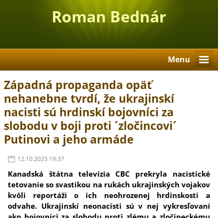
Roman Bednár
Menu
Západná propaganda opäť
nehanebne tvrdí, že ukrajinskí
nacisti sú hrdinskí bojovníci za
slobodu v boji proti ´zločincovi´
Putinovi a jeho armáde
12.10.2025 19:37
Kanadská štátna televízia CBC prekryla nacistické
tetovanie so svastikou na rukách ukrajinských vojakov
kvôli reportáži o ich neohrozenej hrdinskosti a
odvahe. Ukrajinskí neonacisti sú v nej vykresľovaní
ako bojovníci za slobodu proti zlému a zločineckému