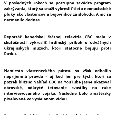
V posledných rokoch sa postupne zavádza program
zakrývania, ktorý sa snaží vykresliť tieto neonacistické
pluky ako vlastencov a bojovníkov za slobodu. A nič sa
nezmenilo dodnes.
Reportáž kanadskej štátnej televízie CBC mala v
skutočnosti vykresliť hrdinský príbeh o odvážnych
ukrajinských mužoch, ktorí statočne bojujú proti
Rusku.
Namiesto vlasteneckého pátosu sa však odhalila
nepríjemná pravda – aj keď len pre tých, ktorí sa
pozreli bližšie: Náhľad CBC na YouTube jasne ukazoval
obrovské, odkryté tetovanie svastiky na ruke
interviewovaného vojaka. Následne bolo amatérsky
pixelované vo vysielanom videu.