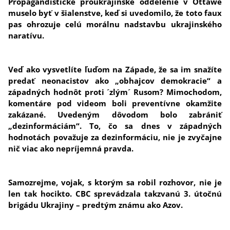
Propagandistické proukrajinské oddelenie v Ottawe
muselo byť v šialenstve, keď si uvedomilo, že toto faux
pas ohrozuje celú morálnu nadstavbu ukrajinského
naratívu.
Veď ako vysvetlíte ľuďom na Západe, že sa im snažíte
predať neonacistov ako „obhajcov demokracie“ a
západných hodnôt proti ´zlým´ Rusom? Mimochodom,
komentáre pod videom boli preventívne okamžite
zakázané. Uvedeným dôvodom bolo zabrániť
„dezinformáciám“. To, čo sa dnes v západných
hodnotách považuje za dezinformáciu, nie je zvyčajne
nič viac ako nepríjemná pravda.
Samozrejme, vojak, s ktorým sa robil rozhovor, nie je
len tak hocikto. CBC sprevádzala takzvanú 3. útočnú
brigádu Ukrajiny – predtým známu ako Azov.