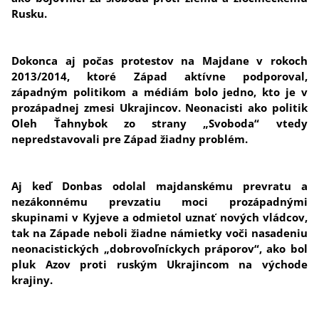
Rusku.
Dokonca aj počas protestov na Majdane v rokoch
2013/2014, ktoré Západ aktívne podporoval,
západným politikom a médiám bolo jedno, kto je v
prozápadnej zmesi Ukrajincov. Neonacisti ako politik
Oleh Ťahnybok zo strany „Svoboda“ vtedy
nepredstavovali pre Západ žiadny problém.
Aj keď Donbas odolal majdanskému prevratu a
nezákonnému prevzatiu moci prozápadnými
skupinami v Kyjeve a odmietol uznať nových vládcov,
tak na Západe neboli žiadne námietky voči nasadeniu
neonacistických „dobrovoľníckych práporov“, ako bol
pluk Azov proti ruským Ukrajincom na východe
krajiny.