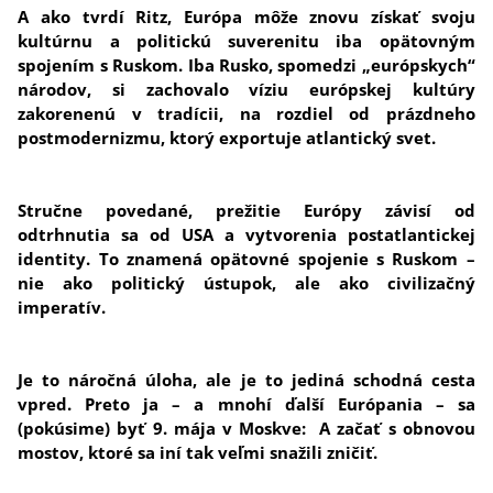
A ako tvrdí Ritz, Európa môže znovu získať svoju
kultúrnu a politickú suverenitu iba opätovným
spojením s Ruskom. Iba Rusko, spomedzi „európskych“
národov, si zachovalo víziu európskej kultúry
zakorenenú v tradícii, na rozdiel od prázdneho
postmodernizmu, ktorý exportuje atlantický svet.
Stručne povedané, prežitie Európy závisí od
odtrhnutia sa od USA a vytvorenia postatlantickej
identity. To znamená opätovné spojenie s Ruskom –
nie ako politický ústupok, ale ako civilizačný
imperatív.
Je to náročná úloha, ale je to jediná schodná cesta
vpred. Preto ja – a mnohí ďalší Európania – sa
(pokúsime) byť 9. mája v Moskve: A začať s obnovou
mostov, ktoré sa iní tak veľmi snažili zničiť.