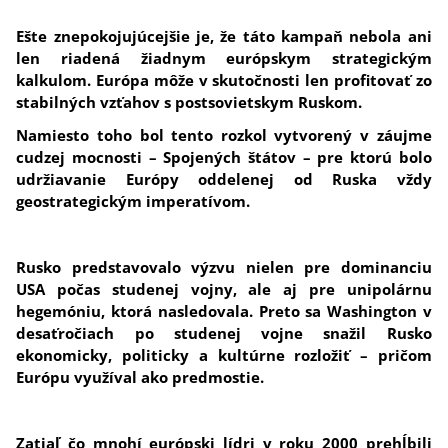
Ešte znepokojujúcejšie je, že táto kampaň nebola ani
len riadená žiadnym európskym strategickým
kalkulom. Európa môže v skutočnosti len profitovať zo
stabilných vzťahov s postsovietskym Ruskom.
Namiesto toho bol tento rozkol vytvorený v záujme
cudzej mocnosti – Spojených štátov – pre ktorú bolo
udržiavanie Európy oddelenej od Ruska vždy
geostrategickým imperatívom.
Rusko predstavovalo výzvu nielen pre dominanciu
USA počas studenej vojny, ale aj pre unipolárnu
hegemóniu, ktorá nasledovala. Preto sa Washington v
desaťročiach po studenej vojne snažil Rusko
ekonomicky, politicky a kultúrne rozložiť – pričom
Európu využíval ako predmostie.
Zatiaľ čo mnohí európski lídri v roku 2000 prehĺbili