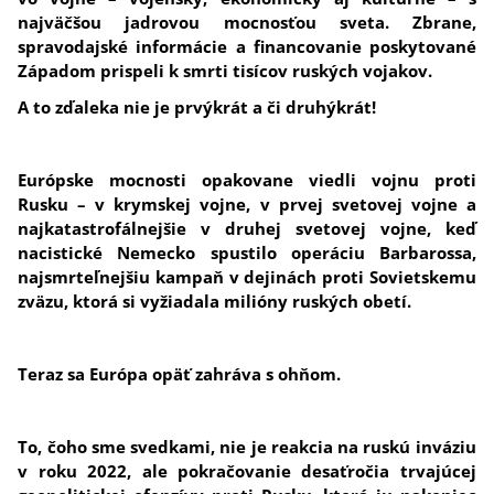
najväčšou jadrovou mocnosťou sveta. Zbrane,
spravodajské informácie a financovanie poskytované
Západom prispeli k smrti tisícov ruských vojakov.
A to zďaleka nie je prvýkrát a či druhýkrát!
Európske mocnosti opakovane viedli vojnu proti
Rusku – v krymskej vojne, v prvej svetovej vojne a
najkatastrofálnejšie v druhej svetovej vojne, keď
nacistické Nemecko spustilo operáciu Barbarossa,
najsmrteľnejšiu kampaň v dejinách proti Sovietskemu
zväzu, ktorá si vyžiadala milióny ruských obetí.
Teraz sa Európa opäť zahráva s ohňom.
To, čoho sme svedkami, nie je reakcia na ruskú inváziu
v roku 2022, ale pokračovanie desaťročia trvajúcej