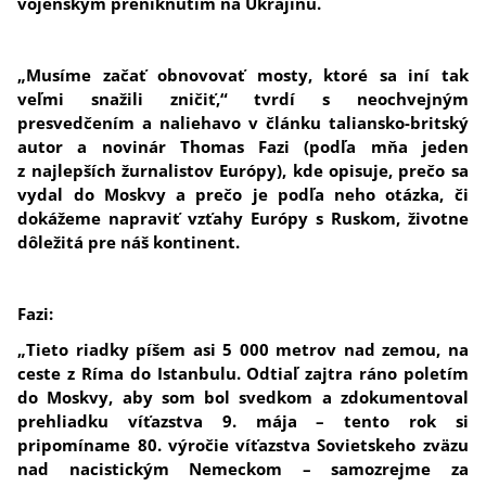
vojenským preniknutím na Ukrajinu.
„Musíme začať obnovovať mosty, ktoré sa iní tak
veľmi snažili zničiť,“ tvrdí s neochvejným
presvedčením a naliehavo v článku taliansko-britský
autor a novinár Thomas Fazi (podľa mňa jeden
z najlepších žurnalistov Európy),
kde opisuje, prečo sa
vydal do Moskvy a prečo je podľa neho otázka, či
dokážeme napraviť vzťahy Európy s Ruskom, životne
dôležitá pre náš kontinent.
Fazi:
„Tieto riadky píšem asi 5 000 metrov nad zemou, na
ceste z Ríma do Istanbulu. Odtiaľ zajtra ráno poletím
do Moskvy, aby som bol svedkom a zdokumentoval
prehliadku víťazstva 9. mája – tento rok si
pripomíname 80. výročie víťazstva Sovietskeho zväzu
nad nacistickým Nemeckom – samozrejme za