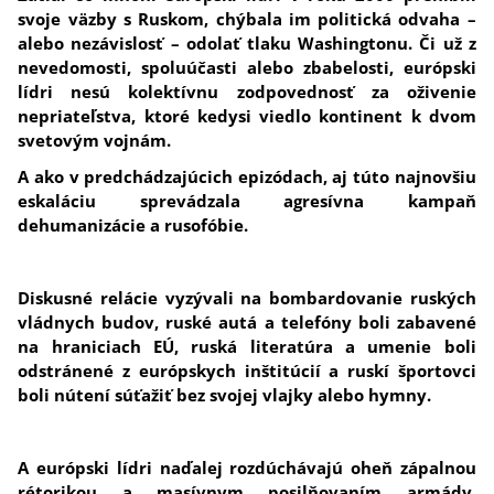
svoje väzby s Ruskom, chýbala im politická odvaha –
alebo nezávislosť – odolať tlaku Washingtonu. Či už z
nevedomosti, spoluúčasti alebo zbabelosti
, európski
lídri nesú kolektívnu zodpovednosť za oživenie
nepriateľstva, ktoré kedysi viedlo kontinent k dvom
svetovým vojnám.
A ako v predchádzajúcich epizódach, aj túto najnovšiu
eskaláciu sprevádzala agresívna kampaň
dehumanizácie a rusofóbie.
Diskusné relácie vyzývali na bombardovanie ruských
vládnych budov, ruské autá a telefóny boli zabavené
na hraniciach EÚ, ruská literatúra a umenie boli
odstránené z európskych inštitúcií a ruskí športovci
boli nútení súťažiť bez svojej vlajky alebo hymny.
A európski lídri naďalej rozdúchávajú oheň zápalnou
rétorikou a masívnym posilňovaním armády,