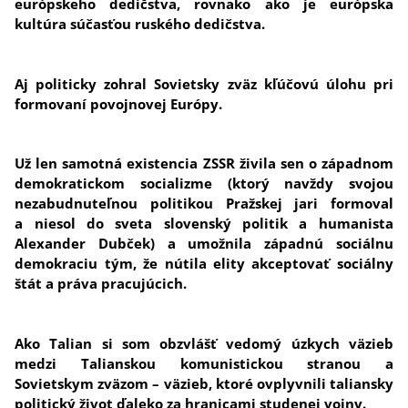
európskeho dedičstva, rovnako ako je európska
kultúra súčasťou ruského dedičstva.
Aj politicky zohral Sovietsky zväz kľúčovú úlohu pri
formovaní povojnovej Európy.
Už len samotná existencia ZSSR živila sen o západnom
demokratickom socializme (ktorý navždy svojou
nezabudnuteľnou politikou Pražskej jari formoval
a niesol do sveta slovenský politik a humanista
Alexander Dubček) a umožnila západnú sociálnu
demokraciu tým, že nútila elity akceptovať sociálny
štát a práva pracujúcich.
Ako Talian si som obzvlášť vedomý úzkych väzieb
medzi Talianskou komunistickou stranou a
Sovietskym zväzom – väzieb, ktoré ovplyvnili taliansky
politický život ďaleko za hranicami studenej vojny.