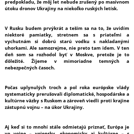
predpokladu, že môj let nebude zrušený po masívnom
útoku dronov Ukrajiny na niekoľko ruských letísk.
V Rusku budem prvýkrát a teším sa na to, že uvidím
niektoré pamiatky, stretnem sa s priateľmi a
vychutnám si dobrú starú vodku s nakladanými
uhorkami. Ale samozrejme, nie preto tam idem. V ten
deň som sa rozhodol byť v Moskve, pretože je to
dôležité. Žijeme v mimoriadne temných a
nebezpečných časoch.
Počas uplynulých troch a pol roka európske vlády
systematicky prerušovali diplomatické, hospodárske a
kultúrne väzby s Ruskom a zároveň viedli proti krajine
zástupnú vojnu – na úkor Ukrajiny.
Aj keď si to mnohí stále odmietajú priznať, Európa je
vo vojne – vojensky, ekonomicky aj kultúrne – s