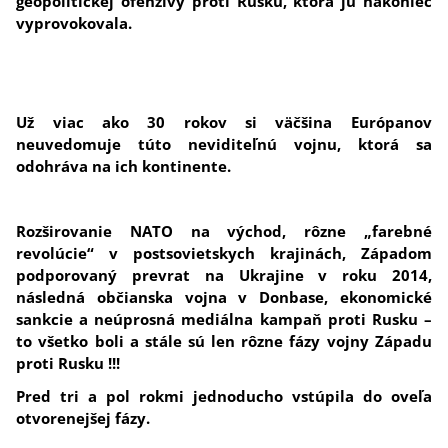
geopolitickej ofenzívy proti Rusku, ktorá ju nakoniec
vyprovokovala.
Už viac ako 30 rokov si väčšina Európanov
neuvedomuje túto neviditeľnú vojnu, ktorá sa
odohráva na ich kontinente.
Rozširovanie NATO na východ, rôzne „farebné
revolúcie“ v postsovietskych krajinách, Západom
podporovaný prevrat na Ukrajine v roku 2014,
následná občianska vojna v Donbase, ekonomické
sankcie a neúprosná mediálna kampaň proti Rusku –
to všetko boli a stále sú len rôzne fázy vojny Západu
proti Rusku !!!
Pred tri a pol rokmi jednoducho vstúpila do oveľa
otvorenejšej fázy.