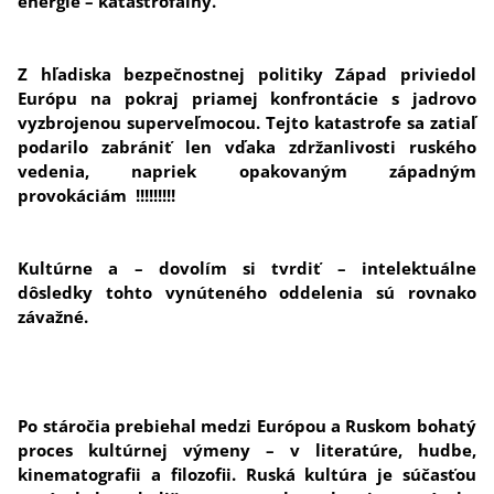
energie – katastrofálny.
Z hľadiska bezpečnostnej politiky Západ priviedol
Európu na pokraj priamej konfrontácie s jadrovo
vyzbrojenou superveľmocou. Tejto katastrofe sa zatiaľ
podarilo zabrániť len vďaka zdržanlivosti ruského
vedenia, napriek opakovaným západným
provokáciám !!!!!!!!!
Kultúrne a – dovolím si tvrdiť – intelektuálne
dôsledky tohto vynúteného oddelenia sú rovnako
závažné.
Po stáročia prebiehal medzi Európou a Ruskom bohatý
proces kultúrnej výmeny – v literatúre, hudbe,
kinematografii a filozofii. Ruská kultúra je súčasťou