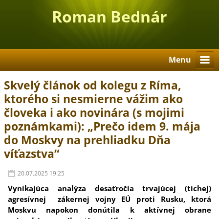
Roman Bednár
Menu
Skvelý článok od kolegu z Ríma,
ktorého si nesmierne vážim ako
človeka i ako novinára (s mojimi
poznámkami): „Prečo idem 9. mája
do Moskvy na prehliadku Dňa
víťazstva“
20.07.2025 19:25
Vynikajúca analýza desaťročia trvajúcej (tichej)
agresívnej zákernej vojny EÚ proti Rusku, ktorá
Moskvu napokon donútila k aktívnej obrane