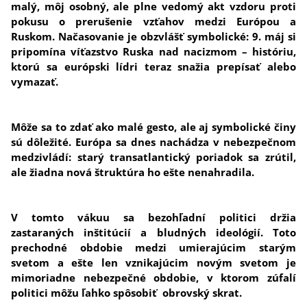
malý, môj osobný, ale plne vedomý akt vzdoru proti
pokusu o prerušenie vzťahov medzi Európou a
Ruskom. Načasovanie je obzvlášť symbolické: 9. máj si
pripomína víťazstvo Ruska nad nacizmom – históriu,
ktorú sa európski lídri teraz snažia prepísať alebo
vymazať.
Môže sa to zdať ako malé gesto, ale aj symbolické činy
sú dôležité. Európa sa dnes nachádza v nebezpečnom
medzivládí: starý transatlantický poriadok sa zrútil,
ale žiadna nová štruktúra ho ešte nenahradila.
V tomto vákuu sa bezohľadní politici držia
zastaraných inštitúcií a bludných ideológií. Toto
prechodné obdobie medzi umierajúcim starým
svetom a ešte len vznikajúcim novým svetom je
mimoriadne nebezpečné obdobie, v ktorom zúfalí
politici môžu ľahko spôsobiť obrovský skrat.