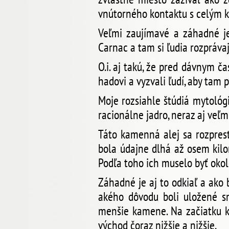
vnútorného kontaktu s celým k
Veľmi zaujímavé a záhadné je 
Carnac a tam si ľudia rozpráva
O.i. aj takú, že pred dávnym č
hadovi a vyzvali ľudí, aby tam 
Moje rozsiahle štúdiá mytológ
racionálne jadro, neraz aj veľm
Táto kamenná alej sa rozprest
bola údajne dlhá až osem kilo
Podľa toho ich muselo byť oko
Záhadné je aj to odkiaľ a ako 
akého dôvodu boli uložené s
menšie kamene. Na začiatku 
východ čoraz nižšie a nižšie.