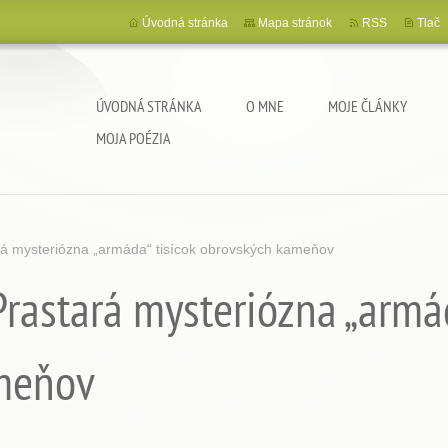
Úvodná stránka
Mapa stránok
RSS
Tlač
ÚVODNÁ STRÁNKA
O MNE
MOJE ČLÁNKY
MOJA POÉZIA
rá mysteriózna „armáda“ tisícok obrovských kameňov
rastará mysteriózna „armád
meňov