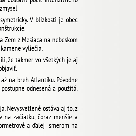
zmysel.
ymetricky. V blízkosti je obec
onštrukcie.
li na Zem z Mesiaca na nebeskom
h kamene vyliečia.
i, že takmer vo všetkých je aj
bjaviť.
 až na breh Atlantiku. Pôvodne
a postupne odnesená a použitá.
a. Nevysvetlené ostáva aj to, z
 na začiatku, čoraz menšie a
vormetrové a ďalej smerom na