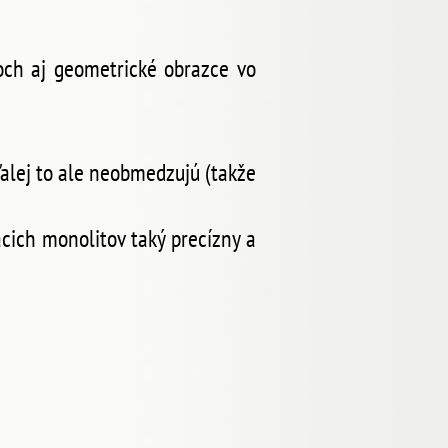
och aj geometrické obrazce vo
alej to ale neobmedzujú (takže
acich monolitov taký precízny a