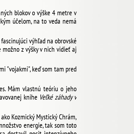
nných blokov o výške 4 metre v
a akým účelom, na to veda nemá
 fascinujúci výhľad na obrovské
 možno z výšky v nich vidieť aj
i "vojakmi", keď som tam pred
s. Mám vlastnú teóriu o jeho
pravovanej knihe
Veľké záhady v
ú ako Kozmický Mystický Chrám,
 množstvo energie, tak som toto
sa dostavil pocit intenzívneho