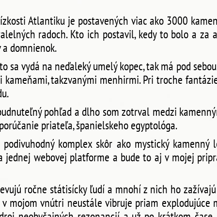
ízkosti Atlantiku je postavených viac ako 3000 kame
alelných radoch. Kto ich postavil, kedy to bolo a z
v a domnienok.
kto sa vydá na neďaleký umelý kopec, tak má pod sebou
i kameňami, takzvanými menhirmi. Pri troche fantázie
u.
budnuteľný pohľad a dlho som zotrval medzi kamenným
porúčanie priateľa, španielskeho egyptológa.
 podivuhodný komplex skôr ako mystický kamenný le
a jednej webovej platforme a bude to aj v mojej pri
evujú ročne státisícky ľudí a mnohí z nich ho zažívaj
ci v mojom vnútri neustále vibruje priam explodujúce
droj neobyčajných rezonancií a už po krátkom čase 