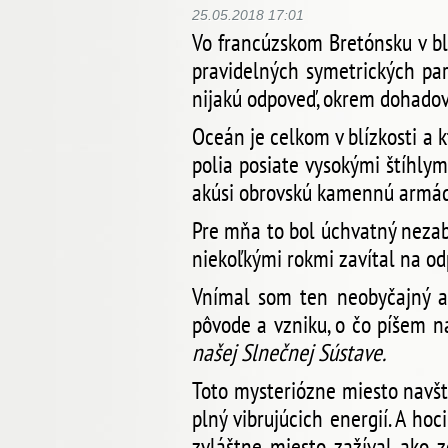
25.05.2018 17:01
Vo francúzskom Bretónsku v bl
pravidelných symetrických par
nijakú odpoveď, okrem dohado
Oceán je celkom v blízkosti a 
polia posiate vysokými štíhlym
akúsi obrovskú kamennú armád
Pre mňa to bol úchvatný neza
niekoľkými rokmi zavítal na od
Vnímal som ten neobyčajný a
pôvode a vzniku, o čo píšem n
našej Slnečnej Sústave.
Toto mysteriózne miesto navšt
plný vibrujúcich energií. A ho
zvláštne miesto zažíval ako z