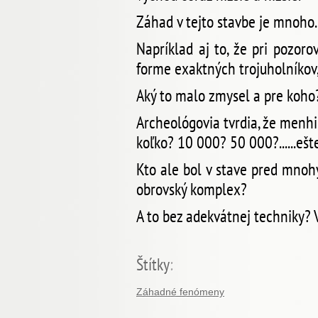
Záhad v tejto stavbe je mnoho.
Napríklad aj to, že pri pozo
forme exaktných trojuholníkov,
Aký to malo zmysel a pre koho?
Archeológovia tvrdia, že menh
koľko? 10 000? 50 000?......ešt
Kto ale bol v stave pred mnohý
obrovský komplex?
A to bez adekvátnej techniky?
Štítky
:
Záhadné fenómeny