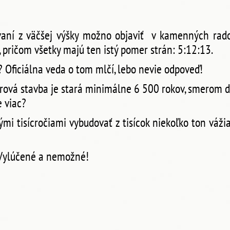
rovaní z väčšej výšky možno objaviť v kamenných rad
 pričom všetky majú ten istý pomer strán: 5:12:13.
 Oficiálna veda o tom mlčí, lebo nevie odpoveď!
irová stavba je stará minimálne 6 500 rokov, smerom ď
e viac?
mi tisícročiami vybudovať z tisícok niekoľko ton váži
 Vylúčené a nemožné!