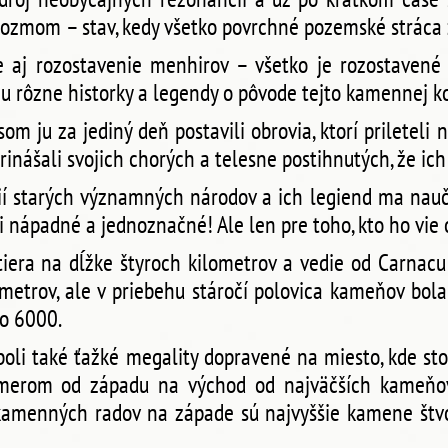
ozmom – stav, kedy všetko povrchné pozemské stráca 
aj rozostavenie menhirov – všetko je rozostavené s
ju rôzne historky a legendy o pôvode tejto kamennej k
asom ju za jediný deň postavili obrovia, ktorí prilete
prinášali svojich chorých a telesne postihnutých, že ic
ií starých významných národov a ich legiend ma naučil
i nápadné a jednoznačné! Ale len pre toho, kto ho vie o
iera na dĺžke štyroch kilometrov a vedie od Carnacu
metrov, ale v priebehu stáročí polovica kameňov bol
lo 6000.
boli také ťažké megality dopravené na miesto, kde stoj
merom od západu na východ od najväčších kameňov
kamenných radov na západe sú najvyššie kamene št