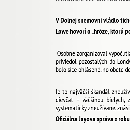
V Dolnej snemovni vládlo tich
Lowe hovorí o „hrôze, ktorú p
Osobne zorganizoval vypočutia
priviedol pozostalých do Lond
bolo síce ohlásené, no obete d
Je to najväčší škandál zneužív
dievčat – väčšinou bielych, 
systematicky zneužívané, znás
Oficiálna Jayova správa z rok