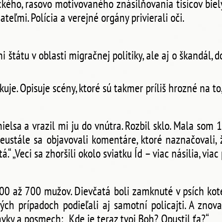
ckého, rasovo motivovaného znásilňovania tisícov bie
eľmi. Polícia a verejné orgány privierali oči.
i štátu v oblasti migračnej politiky, ale aj o škandál
je. Opisuje scény, ktoré sú takmer príliš hrozné na to,
ielsa a vrazil mi ju do vnútra. Rozbil sklo. Mala som 
Neustále sa objavovali komentáre, ktoré naznačovali,
 „Veci sa zhoršili okolo sviatku Íd – viac násilia, viac
 600 až 700 mužov. Dievčatá boli zamknuté v psích ko
ých prípadoch podieľali aj samotní policajti. A znov
ávky a posmech: „Kde je teraz tvoj Boh? Opustil ťa?“