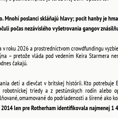
o. Mnohí poslanci skláňajú hlavy; pocit hanby je hma
očuli počas nezávislého vyšetrovania gangov znásilňu
 v roku 2026 a prostredníctvom crowdfundingu vyzbiera
ýna – pretože vláda pod vedením Keira Starmera ner
odnes čakajú.
ania detí a dievčat v britskej histórii. Kto potrebuje 
z robotníckej triedy a z pestúnskych rodín alebo 
ilňované, omamované do podriadenosti a šírené ako k
u 2014 len pre Rotherham identifikovala najmenej 1 4