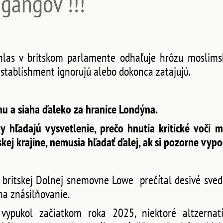
 gangov !!!
hlas v britskom parlamente odhaľuje hrôzu moslims
 establishment ignorujú alebo dokonca zatajujú.
nu a siaha ďaleko za hranice Londýna.
y hľadajú vysvetlenie, prečo hnutia kritické voči 
ej krajine, nemusia hľadať ďalej, ak si pozorne vypo
 britskej Dolnej snemovne Lowe prečítal desivé sve
a znásilňovanie.
 vypukol začiatkom roka 2025, niektoré altzerna