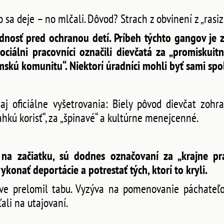
čo sa deje – no mlčali. Dôvod? Strach z obvinení z „rasi
ednosť pred ochranou detí. Príbeh týchto gangov je 
iálni pracovníci označili dievčatá za „promiskuitné“,
mskú komunitu“. Niektorí úradníci mohli byť sami spo
 aj oficiálne vyšetrovania: Biely pôvod dievčat zoh
ahkú korisť“, za „špinavé“ a kultúrne menejcenné.
ž na začiatku, sú dodnes označovaní za „krajne pr
onať deportácie a potrestať tých, ktorí to kryli.
e prelomil tabu. Vyzýva na pomenovanie páchateľov
ľali na utajovaní.