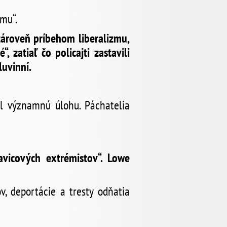
zmu“.
zároveň príbehom liberalizmu,
 zatiaľ čo policajti zastavili
luvinní.
ral významnú úlohu. Páchatelia
avicových extrémistov“. Lowe
, deportácie a tresty odňatia