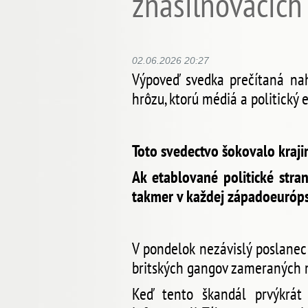
znásilňovacích
02.06.2026 20:27
Výpoveď svedka prečítaná na
hrôzu, ktorú médiá a politický
Toto svedectvo šokovalo kraji
Ak etablované politické stran
takmer v každej západoeurópsk
V pondelok nezávislý poslanec
britských gangov zameraných n
Keď tento škandál prvýkrát