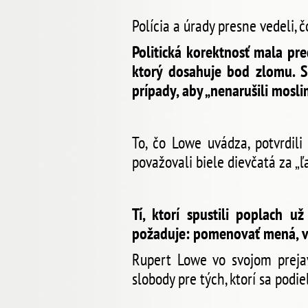
Polícia a úrady presne vedeli, 
Politická korektnosť mala pr
ktorý dosahuje bod zlomu. Soc
prípady, aby „nenarušili mosli
To, čo Lowe uvádza, potvrdili
považovali biele dievčatá za „ľ
Tí, ktorí spustili poplach u
požaduje: pomenovať mená, vyk
Rupert Lowe vo svojom prejav
slobody pre tých, ktorí sa podie