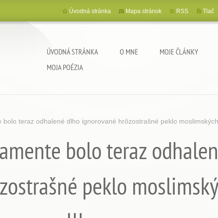
Úvodná stránka
Mapa stránok
RSS
Tlač
ÚVODNÁ STRÁNKA
O MNE
MOJE ČLÁNKY
MOJA POÉZIA
 bolo teraz odhalené dlho ignorované hrôzostrašné peklo moslimských 
lamente bolo teraz odhale
zostrašné peklo moslimsk