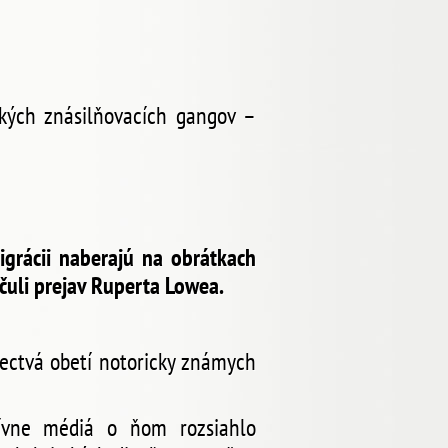
kých znásilňovacích gangov –
migrácii naberajú na obrátkach
čuli prejav Ruperta Lowea.
dectvá obetí notoricky známych
tívne médiá o ňom rozsiahlo