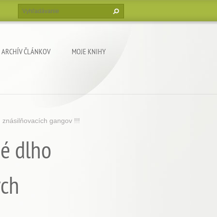
ARCHÍV ČLÁNKOV
MOJE KNIHY
znásilňovacích gangov !!!
né dlho
ých