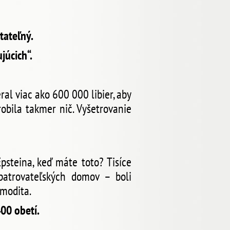
tateľný.
júcich“.
l viac ako 600 000 libier, aby
obila takmer nič. Vyšetrovanie
Epsteina, keď máte toto? Tisíce
opatrovateľských domov – boli
omodita.
00 obetí.