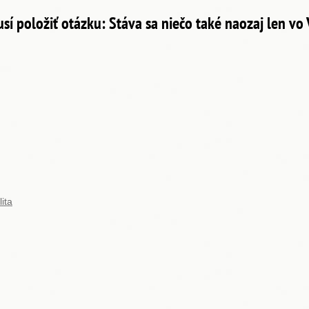
í položiť otázku: Stáva sa niečo také naozaj len vo V
ita