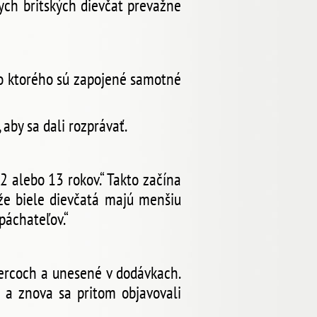
lych britských dievčat prevažne
, do ktorého sú zapojené samotné
 aby sa dali rozprávať.
12 alebo 13 rokov.“ Takto začína
 že biele dievčatá majú menšiu
 páchateľov.“
tercoch a unesené v dodávkach.
a a znova sa pritom objavovali