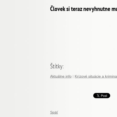
Človek si teraz nevyhnutne mus
Štítky
:
Aktuálne info
|
Krízové situácie a kriminal
Späť