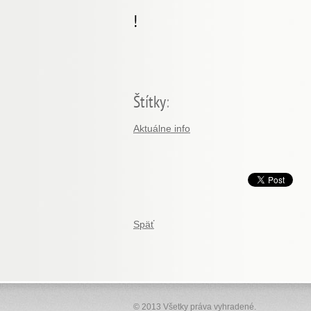
!
Štítky
:
Aktuálne info
Späť
© 2013 Všetky práva vyhradené.