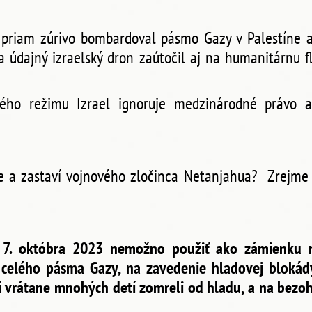
 priam zúrivo bombardoval pásmo Gazy v Palestíne a
a údajný izraelský dron zaútočil aj na humanitárnu f
kého režimu Izrael ignoruje medzinárodné právo 
 a zastaví vojnového zločinca Netanjahua? Zrejme n
o 7. októbra 2023 nemožno použiť ako zámienku
ie celého pásma Gazy, na zavedenie hladovej blokád
dí vrátane mnohých detí zomreli od hladu, a na bezo