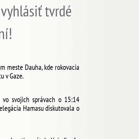
 vyhlásiť tvrdé
ní!
om meste Dauha, kde rokovacia
u v Gaze.
 vo svojich správach o 15:14
delegácia Hamasu diskutovala o