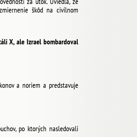
ovednosti za útok. Uviedla, že
zmiernenie škôd na civilnom
táli X, ale Izrael bombardoval
ákonov a noriem a predstavuje
chov, po ktorých nasledovali