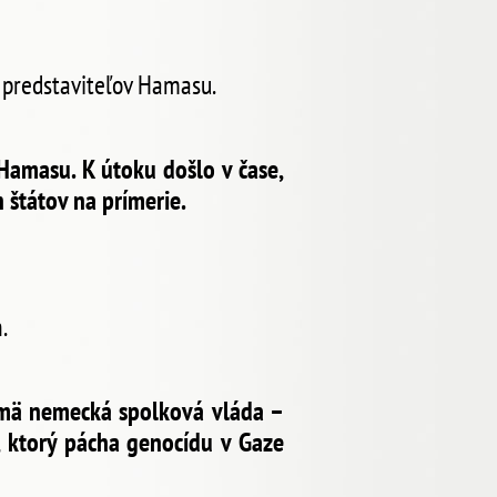
 predstaviteľov Hamasu.
Hamasu. K útoku došlo v čase,
 štátov na prímerie.
.
jmä nemecká spolková vláda –
, ktorý pácha genocídu v Gaze