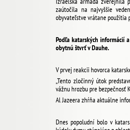
Izraelská armáda zverejnila p
zaútočila na najvyššie ved
obyvateľstve vrátane použitia
Podľa katarských informácií a
obytnú štvrť v Dauhe.
V prvej reakcii hovorca katars
„Tento zločinný útok predsta
vážnu hrozbu pre bezpečnosť K
Al Jazeera zhŕňa aktuálne inf
Dnes popoludní bolo v katar