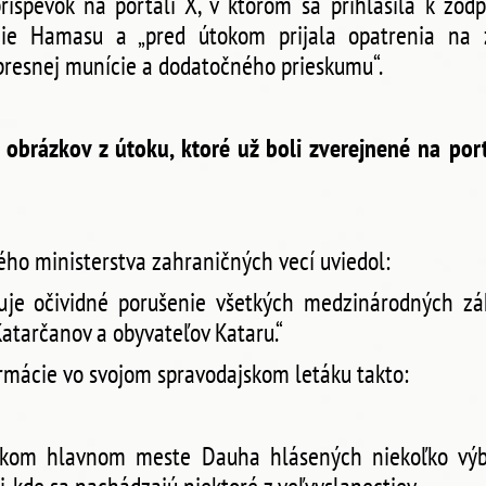
ríspevok na portáli X, v ktorom sa prihlásila k zodp
enie Hamasu a „pred útokom prijala opatrenia na 
 presnej munície a dodatočného prieskumu“.
 obrázkov z útoku, ktoré už boli zverejnené na por
kého ministerstva zahraničných vecí uviedol:
vuje očividné porušenie všetkých medzinárodných z
atarčanov a obyvateľov Kataru.“
ormácie vo svojom spravodajskom letáku takto:
skom hlavnom meste Dauha hlásených niekoľko výbu