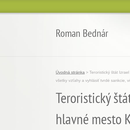
Roman Bednár
Úvodná stránka
>
Teroristický štát Izr
všetky vzťahy a vyhlásiť tvrdé sankcie, 
Teroristický št
hlavné mesto K