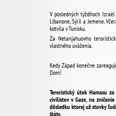
V posledných týždňoch Izrael
Libanone, Sýrii a Jemene. Včer
kotvila v Tunisku.
Za Netanjahuovho teroristic
vlastného uváženia.
Kedy Západ konečne zareaguje
Dom!
Teroristický útok Hamasu z
civilistov v Gaze, na zničen
dôsledku ktorej už stovky ľu
štáty.