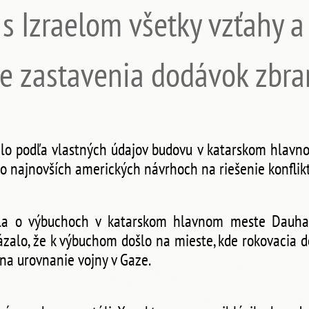
ť s Izraelom všetky vzťahy a
ie zastavenia dodávok zbra
alo podľa vlastných údajov budovu v katarskom hlavn
o najnovších amerických návrhoch na riešenie konflikt
ala o výbuchoch v katarskom hlavnom meste Dauha
zalo, že k výbuchom došlo na mieste, kde rokovacia 
a urovnanie vojny v Gaze.