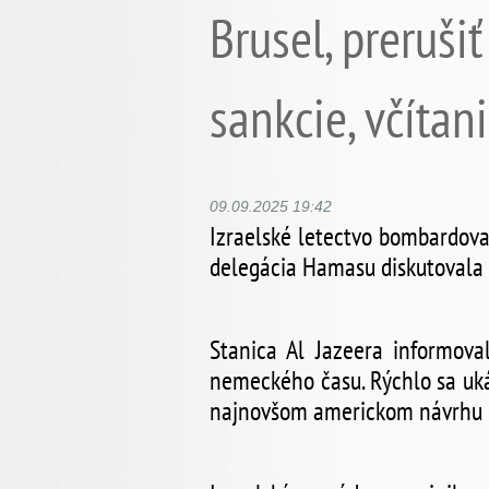
Brusel, preruši
sankcie, včítan
09.09.2025 19:42
Izraelské letectvo bombardov
delegácia Hamasu diskutovala 
Stanica Al Jazeera informov
nemeckého času. Rýchlo sa uká
najnovšom americkom návrhu n