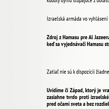
kúdoly dymu stúpajúce z oblasti
Izraelská armáda vo vyhlásení
Zdroj z Hamasu pre Al Jazeer
keď sa vyjednávači Hamasu str
Zatiaľ nie sú k dispozícii žiad
Uvidíme či Západ, ktorý je v
zasiahne tvrdo proti izraels
pred očami sveta a bez rozdie