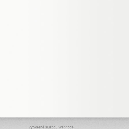
Vytvorené službou
Webnode