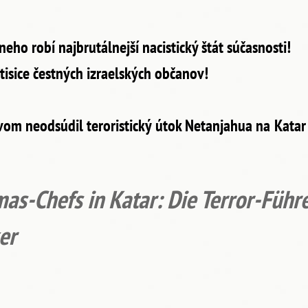
neho robí najbrutálnejší nacistický štát súčasnosti!
tisice čestných izraelských občanov!
vom neodsúdil teroristický útok Netanjahua na Katar
mas-Chefs in Katar
:
Die Terror-Führ
er