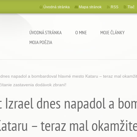
Úvodná stránka
Mapa stránok
RSS
Tlač
ÚVODNÁ STRÁNKA
O MNE
MOJE ČLÁNKY
MOJA POÉZIA
ael dnes napadol a bombardoval hlavné mesto Kataru – teraz mal okamžit
včítanie zastavenia dodávok zbraní!
át Izrael dnes napadol a b
ataru – teraz mal okamžit