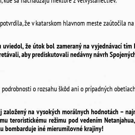
, kde sa nachádzajú niektoré z veľvyslanectiev.
 potvrdila, že v katarskom hlavnom meste zaútočila na
u uviedol, že útok bol zameraný na vyjednávací tím 
etávali, aby prediskutovali nedávny návrh Spojených
ne podrobnosti o rozsahu škôd ani o prípadných obetiach
raj založený na vysokých morálnych hodnotách – na
kému teroristickému režimu pod vedením Netanjahua
lu bombarduje iné mierumilovné krajiny!