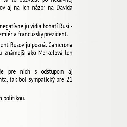
usov aj na ich názor na Davida
negatívne ju vidia bohatí Rusi -
emiér a francúzsky prezident.
cent Rusov ju pozná. Camerona
ku známejší ako Merkelová len
je pre nich s odstupom aj
ta, tak bol sympatický pre 21
 politikou.