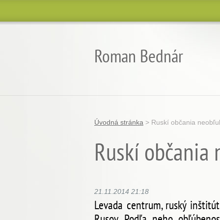
Roman Bednár
Úvodná stránka
>
Ruskí občania neobľu
Ruskí občania 
21.11.2014 21:18
Levada centrum, ruský inštitú
Rusov. Podľa neho obľúbenosť