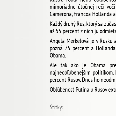
mimoriadne útočnej reči voči 
Camerona, Francoa Hollanda 
Každý druhý Rus, ktorý sa zúčas
až 55 percent z nich ju odmiet
Angela Merkelová je v Rusku 
pozná 75 percent a Hollanda 
Obama.
Ale tak ako je Obama pre
najneobľúbenejším politikom.
percent Rusov. Dnes ho neodmi
Obľúbenosť Putina u Rusov extr
Štítky
: