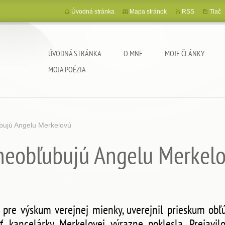
Úvodná stránka
Mapa stránok
RSS
Tlač
ÚVODNÁ STRÁNKA
O MNE
MOJE ČLÁNKY
MOJA POÉZIA
bujú Angelu Merkelovú
neobľubujú Angelu Merkel
t pre výskum verejnej mienky, uverejnil prieskum obľ
 kancelárky Merkelovej výrazne poklesla. Prejavil