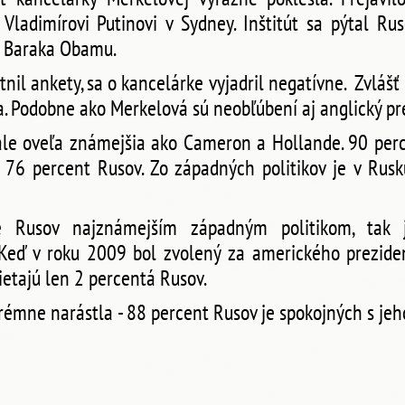
Vladimírovi Putinovi v Sydney. Inštitút sa pýtal R
a Baraka Obamu.
tnil ankety, sa o kancelárke vyjadril negatívne. Zvlášť 
a. Podobne ako Merkelová sú neobľúbení aj anglický pr
ale oveľa známejšia ako Cameron a Hollande. 90 per
76 percent Rusov. Zo západných politikov je v Rus
 Rusov najznámejším západným politikom, tak 
 Keď v roku 2009 bol zvolený za amerického preziden
etajú len 2 percentá Rusov.
émne narástla - 88 percent Rusov je spokojných s jeho