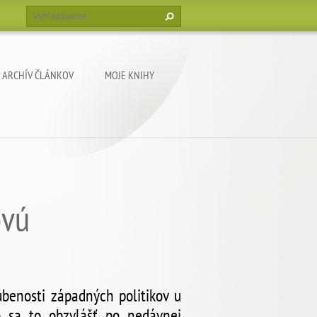
ARCHÍV ČLÁNKOV
MOJE KNIHY
ovú
úbenosti západných politikov u
o sa to obzvlášť po nedávnej