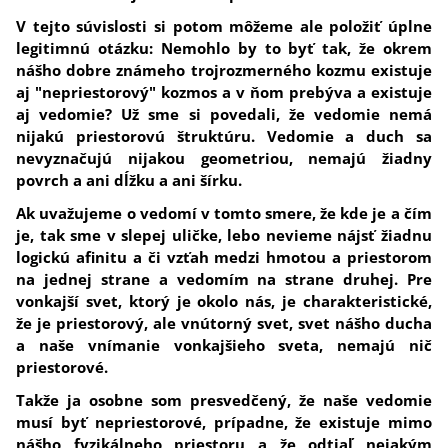
V tejto súvislosti si potom môžeme ale položiť úplne
legitimnú otázku: N
emohlo by to byť tak, že okrem
nášho dobre známeho trojrozmerného kozmu existuje
aj "nepriestorový" kozmos a v ňom prebýva a existuje
aj vedomie?
Už sme si povedali, že vedomie nemá
nijakú priestorovú štruktúru. Vedomie a duch sa
nevyznačujú nijakou geometriou, nemajú žiadny
povrch a ani dĺžku a ani šírku.
Ak uvažujeme o vedomí v tomto smere, že kde je a čím
je, tak sme v slepej uličke, lebo nevieme nájsť žiadnu
logickú afinitu a či vzťah medzi hmotou a priestorom
na jednej strane a vedomím na strane druhej. Pre
vonkajší svet, ktorý je okolo nás, je charakteristické,
že je priestorový, ale vnútorný svet, svet nášho ducha
a naše vnímanie vonkajšieho sveta, nemajú nič
priestorové.
Takže ja osobne som presvedčený, že
naše vedomie
musí byť nepriestorové, prípadne, že existuje mimo
nášho fyzikálneho priestoru a že odtiaľ nejakým