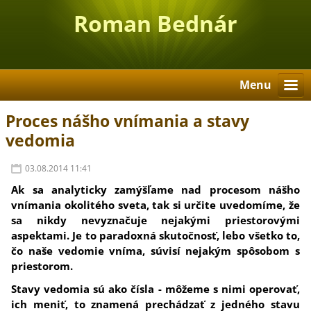
Roman Bednár
Menu
Proces nášho vnímania a stavy
vedomia
03.08.2014 11:41
Ak sa analyticky zamýšľame nad procesom nášho
vnímania okolitého sveta, tak si určite uvedomíme, že
sa nikdy nevyznačuje nejakými priestorovými
aspektami. Je to paradoxná skutočnosť, lebo všetko to,
čo naše vedomie vníma, súvisí nejakým spôsobom s
priestorom.
Stavy vedomia sú ako čísla - môžeme s nimi operovať,
ich meniť, to znamená prechádzať z jedného stavu