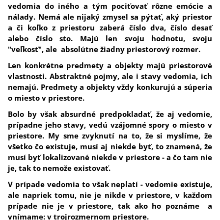
vedomia do iného a tým pociťovať rôzne emócie a
nálady. Nemá ale nijaký zmysel sa pýtať, aký priestor
a či koľko z priestoru zaberá číslo dva, číslo desať
alebo číslo sto.
Majú len svoju hodnotu, svoju
"veľkosť", ale absolútne žiadny priestorový rozmer.
Len konkrétne predmety a objekty majú priestorové
vlastnosti. Abstraktné pojmy, ale i stavy vedomia, ich
nemajú. Predmety a objekty vždy konkurujú a súperia
o miesto v priestore.
Bolo by však absurdné predpokladať, že aj vedomie,
prípadne jeho stavy, vedú vzájomné spory o miesto v
priestore. My sme zvyknutí na to, že si myslíme,
že
všetko čo existuje, musí aj niekde byť, to znamená, že
musí byť lokalizované niekde v priestore - a čo tam nie
je, tak to nemože existovať.
V prípade vedomia to však neplatí -
vedomie existuje,
ale napriek tomu, nie je nikde v priestore, v každom
prípade nie je v priestore, tak ako ho poznáme a
vnímame: v trojrozmernom priestore.