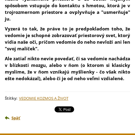
spôsobom vstupuje do kontaktu s hmotou, ktorá je v
trojrozmernom priestore a ovplyvňuje a "usmerňuje"
ju.
Vyzerá to tak, že práve to je predpokladom toho, že
vedomie je schopné zobrazovať priestorový svet, ktorý
vidia naše oči, pričom vedomie do neho nevloží ani len
"svoj malíček".
Ale
zatiaľ nikto nevie povedať, či sa vedomie nachádza
v blízkosti mozgu, alebo v ňom (o ktorom si klasicky
myslíme, že v ňom vznikajú myšlienky - čo však nikto
ešte nedokázal), alebo či je od neho veľmi vzdialené.
Štítky
:
VEDOMIE KOZMOS A ŽIVOT
Späť