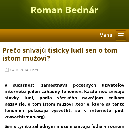
Roman Bednár
Menu
Prečo snívajú tisícky ľudí sen o tom
istom mužovi?
04.10.2014 11:29
V súčasnosti zamestnáva početných užívateľov
internetu jeden záhadný fenomén. Každú noc snívajú
stovky ľudí, podľa všetkého navzájom celkom
nezávisle, o tom istom mužovi (teórie, ktoré sa tento
fenomén pokúšajú vysvetliť, sú v internete pod:
www.thisman.org).
Sen s týmto záhadným mužom snívajú ľudia v rôznom