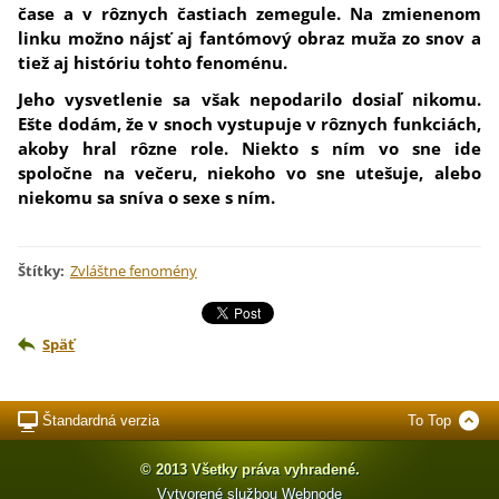
čase a v rôznych častiach zemegule. Na zmienenom
linku možno nájsť aj fantómový obraz muža zo snov a
tiež aj históriu tohto fenoménu.
Jeho vysvetlenie sa však nepodarilo dosiaľ nikomu.
Ešte dodám, že v snoch vystupuje v rôznych funkciách,
akoby hral rôzne role. Niekto s ním vo sne ide
spoločne na večeru, niekoho vo sne utešuje, alebo
niekomu sa sníva o sexe s ním.
Štítky
:
Zvláštne fenomény
Späť
Štandardná verzia
To Top
© 2013 Všetky práva vyhradené.
Vytvorené službou
Webnode