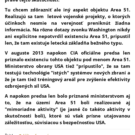
Tu chcem zdôrazniť ale iný aspekt objektu Area 51.
Realizujú sa tam letové vojenské projekty, o ktorých
účinkoch nesmie na verejnosť preniknút žiadna
informácia.
Na rôzne dotazy zvonku Washington nikdy
ani explicitne nepotvrdil existenciu Area 51, pripustil
len, že tam existuje letecká základňa bežného typu.
V auguste 2013 napokon CIA oficiálne predsa len
priznalo existenciu tohto objektu pod menom Area 51.
Ministerstvo obrany USA tiež "pripustilo", že sa tam
testujú technológie "istých" systémov nových zbraní a
že je tam tiež tréningový areál pre zvýšenie efektivity
ozbrojených síl USA.
A napokon predsa len bolo priznané ministerstvom aj
to, že na území Area 51 boli realizované aj
"mimoriadne aktivity" (je jasné čo takéto aktivity v
skutočnosti boli), ktoré sú však prísne utajovanou
záležitosťou, súvisiacou s bezpečnosťou USA.