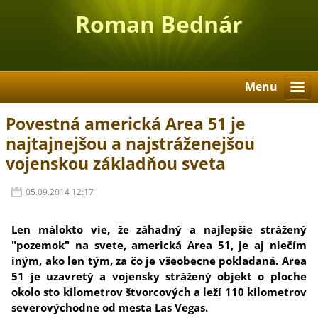
Roman Bednár
Menu
Povestná americká Area 51 je
najtajnejšou a najstráženejšou
vojenskou základňou sveta
05.09.2014 12:17
Len málokto vie, že záhadný a najlepšie strážený
"pozemok" na svete, americká Area 51, je aj niečím
iným, ako len tým, za čo je všeobecne pokladaná. Area
51 je uzavretý a vojensky strážený objekt o ploche
okolo sto kilometrov štvorcových a leží 110 kilometrov
severovýchodne od mesta Las Vegas.