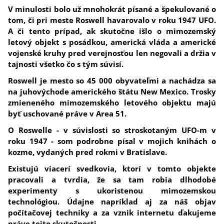
V minulosti bolo už mnohokrát písané a špekulované o
tom, či pri meste Roswell havarovalo v roku 1947 UFO.
A či tento prípad, ak skutočne išlo o mimozemský
letový objekt s posádkou, americká vláda a americké
vojenské kruhy pred verejnosťou len negovali a držia v
tajnosti všetko čo s tým súvisí.
Roswell je mesto so 45 000 obyvateľmi a nachádza sa
na juhovýchode amerického štátu New Mexico. Trosky
zmieneného mimozemského letového objektu majú
byť uschované práve v Area 51.
O Roswelle - v súvislosti so stroskotaným UFO-m v
roku 1947 - som podrobne písal v mojich knihách o
kozme, vydaných pred rokmi v Bratislave.
Existujú viacerí svedkovia, ktorí v tomto objekte
pracovali a tvrdia, že sa tam robia dlhodobé
experimenty s ukoristenou mimozemskou
technológiou. Údajne napríklad aj za náš objav
počítačovej techniky a za vznik internetu ďakujeme
práve tejto skutočnosti.