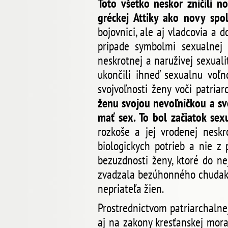
Toto všetko neskor zničili no
gréckej Attiky ako novy spo
bojovnici, ale aj vladcovia a d
pripade symbolmi sexualnej 
neskrotnej a naruživej sexuali
ukončili ihneď sexualnu voľn
svojvoľnosti ženy voči patri
ženu svojou nevoľničkou a sv
mať sex. To bol začiatok sex
rozkoše a jej vrodenej neskro
biologickych potrieb a nie 
bezuzdnosti ženy, ktoré do ne
zvadzala bezúhonného chudaka 
nepriateľa žien.
Prostrednictvom patriarchalne
aj na zakony kresťanskej mora