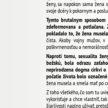
ženy, sa napokon sama žena s
svoje dcéry k pokornym a posl
Tymto brutalnym sposobom s
zdeformovana a potlačana. Za
pokladalo to, že žena musel
čista. Akoby vojny mužov, v 
poškvrnenosťou a nemorálnosťo
Naproti tomu, sexualita žen
božskú, bola odrazu zaťaho
neprirodzena dogma cirkvi o 
počatie života bolo označené
žena musela a smela mať po ce
Z toho všetkého, čo som tu uvie
vykorisťuje a chce vlastniť, ta
žiarlivosti naplno uživať, pre