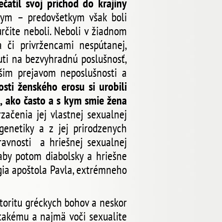
ečatil svoj prichod do krajiny
ym – predovšetkym však boli
 určite neboli. Neboli v žiadnom
 či privržencami nespútanej,
nuti na bezvyhradnú poslušnosť,
čšim prejavom neposlušnosti a
ti ženského erosu si urobili
, ako často a s kym smie žena
ačenia jej vlastnej sexualnej
 genetiky a z jej prirodzenych
avnosti a hriešnej sexualnej
 aby potom diabolsky a hriešne
gia apoštola Pavla, extrémneho
toritu gréckych bohov a neskor
 takému a najmä voči sexualite