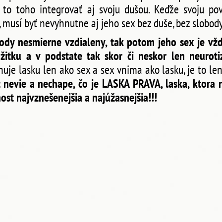
to toho integrovať aj svoju dušou. Keďže svoju po
 musí byť nevyhnutne aj jeho sex bez duše, bez slobody 
ody nesmierne vzdialeny, tak potom jeho sex je vž
tku a v podstate tak skor či neskor len neurotizu
uje lasku len ako sex a sex vnima ako lasku, je to len
nevie a nechape, čo je LASKA PRAVA, laska, ktora ne
ost najvznešenejšia a najúžasnejšia!!!