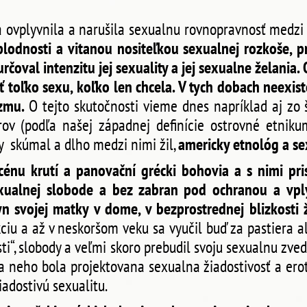
a ovplyvnila a narušila sexualnu rovnopravnosť medz
lodnosti a vitanou nositeľkou sexualnej rozkoše, p
 určoval intenzitu jej sexuality a jej sexualne želania
ť toľko sexu, koľko len chcela. V tych dobach neexist
zmu.
O tejto skutočnosti vieme dnes napríklad aj zo
ov (podľa našej západnej definície ostrovné etnikum,
ky skúmal a dlho medzi nimi žil,
americky etnológ a se
cénu krutí a panovační grécki bohovia a s nimi pri
exualnej slobode a bez zabran pod ochranou a vp
yn svojej matky v dome, v bezprostrednej blizkosti ž
ciu a až v neskoršom veku sa vyučil buď za pastiera a
osti“, slobody a veľmi skoro prebudil svoju sexualnu zv
a neho bola projektovana sexualna žiadostivosť a erot
iadostivú sexualitu.