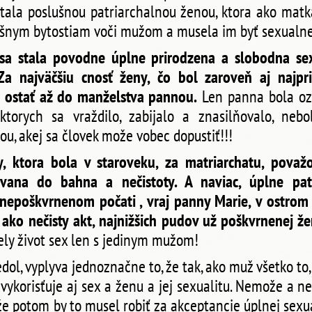
tala poslušnou patriarchalnou ženou, ktora ako mat
ušnym bytostiam voči mužom a musela im byť sexualn
a stala povodne úplne prirodzena a slobodna sexu
 najväčšiu cnosť ženy, čo bol zaroveň aj najprisn
a ostať až do manželstva pannou.
Len panna bola oz
ktorych sa vraždilo, zabijalo a znasilňovalo, nebo
u, akej sa človek može vobec dopustiť!!!
y, ktora bola v staroveku, za matriarchatu, považ
vana do bahna a nečistoty. A naviac, úplne pat
nepoškvrnenom počati , vraj panny Marie, v ostrom 
 ako nečisty akt, najnižšich pudov už poškvrnenej ž
ly život sex len s jedinym mužom!
dol, vyplyva jednoznačne to, že tak, ako muž všetko to,
k vykorisťuje aj sex a ženu a jej sexualitu. Nemože a 
tože potom by to musel robiť za akceptancie úplnej sexu