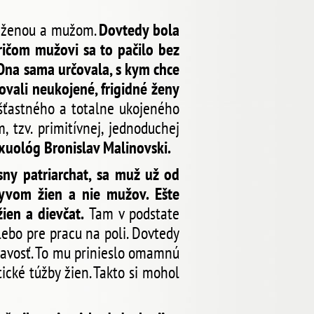
i ženou a mužom.
Dovtedy bola
ričom mužovi sa to pačilo bez
. Ona sama určovala, s kym chce
ovali neukojené, frigidné ženy
 šťastného a totalne ukojeného
 tzv. primitívnej, jednoduchej
xuológ Bronislav Malinovski.
sny patriarchat, sa muž už od
lyvom žien a nie mužov. Ešte
ien a dievčat.
Tam v podstate
lebo pre pracu na poli. Dovtedy
edavosť. To mu prinieslo omamnú
ické túžby žien. Takto si mohol