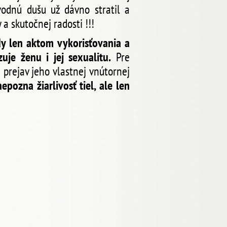
vodnú dušu už dávno stratil a
a skutočnej radosti !!!
dy len aktom vykorisťovania a
je ženu i jej sexualitu.
Pre
 prejav jeho vlastnej vnútornej
pozna žiarlivosť tiel, ale len