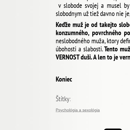
v slobode svojej a musel by 
slobodnym už tiež davno nie je,
Keďže muž je od takejto slob
konzumného, povrchného poži
neslobodného muža, ktory defin
úbohosti a slabosti.
Tento muž 
VERNOST duši. A len to je vern
Koniec
Štítky
:
Psychológia a sexológia