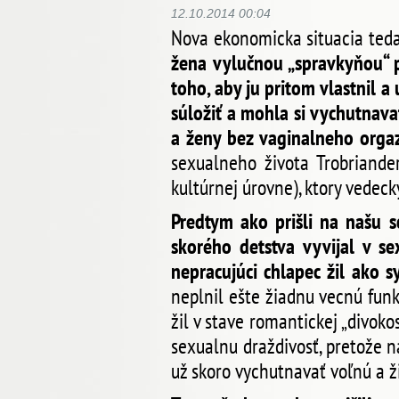
12.10.2014 00:04
Nova ekonomicka situacia ted
žena vylučnou „spravkyňou“ p
toho, aby ju pritom vlastnil a
súložiť a mohla si vychutnava
a ženy bez vaginalneho orga
sexualneho života Trobriander
kultúrnej úrovne), ktory vedec
Predtym ako prišli na našu s
skorého detstva vyvijal v s
nepracujúci chlapec žil ako s
neplnil ešte žiadnu vecnú funk
žil v stave romantickej „divok
sexualnu draždivosť, pretože n
už skoro vychutnavať voľnú a ž