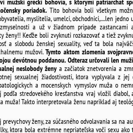
vi mužski grécki bohovia, s ktorymi patriarchat sp
ločensky poriadok.
Tito bohovia boli všetkym možn
obyvatelia, myslitelia, umelci, obchodnici,....len jedno
zmyselnosti a už v žiadnom pripade zastancami a
ty ženy!! Keďže boli zvyknuti rozkazovať a tiež zvyk
osť a slobodu ženskej sexuality, veď ta bola najvä
archalnemu mužovi.
Tymto aktom zlomenia svojpravnos
ojou devótnou poddanou. Odteraz určovali len muži
ualnej neslobody ženy
a začiatok znetvorenia a zmrz
tnej sexualnej žiadostivosti, ktora vyplyvala z jej
z patologickych a mocenskych vymyslov muža o nemr
j podľa stredovekého kresťanstva vraj vložil diabol,
muža! Takto interpretovala ženu napriklad aj teoló
j prevychovy ženy, za súčasného odvolavania sa na au
lky, ktora bola extrémne nepriateľska voči sexu ako