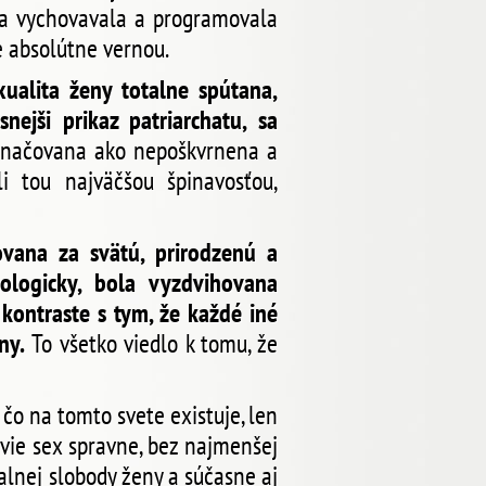
ka vychovavala a programovala
e absolútne vernou.
alita ženy totalne spútana,
ejši prikaz patriarchatu, sa
načovana ako nepoškvrnena a
li tou najväčšou špinavosťou,
ovana za svätú, prirodzenú a
ologicky, bola vyzdvihovana
kontraste s tym, že každé iné
eny.
To všetko viedlo k tomu, že
 čo na tomto svete existuje, len
nevie sex spravne, bez najmenšej
alnej slobody ženy a súčasne aj