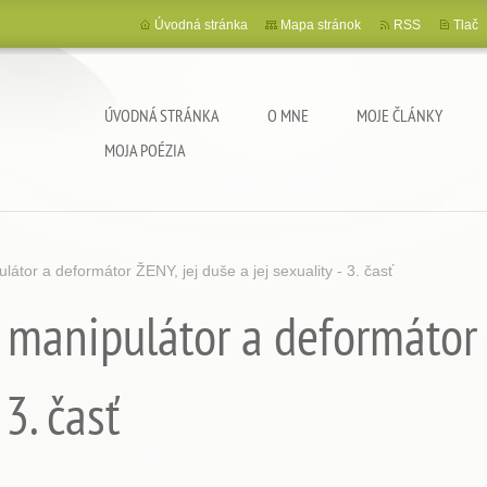
Úvodná stránka
Mapa stránok
RSS
Tlač
ÚVODNÁ STRÁNKA
O MNE
MOJE ČLÁNKY
MOJA POÉZIA
látor a deformátor ŽENY, jej duše a jej sexuality - 3. časť
 manipulátor a deformátor 
 3. časť