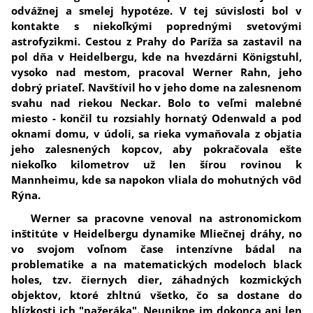
odvážnej a smelej hypotéze. V tej súvislosti bol v
kontakte s niekoľkými poprednými svetovými
astrofyzikmi. Cestou z Prahy do Paríža sa zastavil na
pol dňa v Heidelbergu, kde na hvezdárni Königstuhl,
vysoko nad mestom, pracoval Werner Rahn, jeho
dobrý priateľ. Navštívil ho v jeho dome na zalesnenom
svahu nad riekou Neckar. Bolo to veľmi malebné
miesto - končil tu rozsiahly hornatý Odenwald a pod
oknami domu, v údoli, sa rieka vymaňovala z objatia
jeho zalesnených kopcov, aby pokračovala ešte
niekoľko kilometrov už len šírou rovinou k
Mannheimu, kde sa napokon vliala do mohutných vôd
Rýna.
Werner sa pracovne venoval na astronomickom
inštitúte v Heidelbergu dynamike Mliečnej dráhy, no
vo svojom voľnom čase intenzívne bádal na
problematike a na matematických modeloch black
holes, tzv. čiernych dier, záhadných kozmických
objektov, ktoré zhltnú všetko, čo sa dostane do
blízkosti ich "pažeráka". Neunikne im dokonca ani len