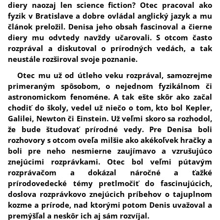
diery naozaj len science fiction? Otec pracoval ako
fyzik v Bratislave a dobre ovládal anglický jazyk a mu
článok preložil. Denisa jeho obsah fascinoval a čierne
diery mu odvtedy navždy učarovali. S otcom často
rozprával a diskutoval o prírodných vedách, a tak
neustále rozširoval svoje poznanie.
Otec mu už od útleho veku rozprával, samozrejme
primeraným spôsobom, o nejednom fyzikálnom či
astronomickom fenoméne. A tak ešte skôr ako začal
chodiť do školy, vedel už niečo o tom, kto bol Kepler,
Galilei, Newton či Einstein. Už veľmi skoro sa rozhodol,
že bude študovať prírodné vedy. Pre Denisa boli
rozhovory s otcom oveľa milšie ako akékoľvek hračky a
boli pre neho nesmierne zaujímavo a vzrušujúco
znejúcimi rozprávkami. Otec bol veľmi pútavým
rozprávačom a dokázal náročné a ťažké
prírodovedecké témy pretlmočiť do fascinujúcich,
doslova rozprávkovo znejúcich príbehov o tajuplnom
kozme a prírode, nad ktorými potom Denis uvažoval a
premýšľal a neskôr ich aj sám rozvíjal.