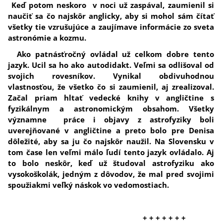
Keď potom neskoro v noci už zaspával, zaumienil si
naučiť sa čo najskôr anglicky, aby si mohol sám čítať
všetky tie vzrušujúce a zaujímave informácie zo sveta
astronómie a kozmu.
Ako patnásťročný ovládal už celkom dobre tento
jazyk. Ucil sa ho ako autodidakt. Veľmi sa odlišoval od
svojich rovesníkov. Vynikal obdivuhodnou
vlastnosťou, že všetko čo si zaumienil, aj zrealizoval.
Začal priam hltať vedecké knihy v angličtine s
fyzikálnym a astronomickým obsahom. Všetky
významne práce i objavy z astrofyziky boli
uverejňované v angličtine a preto bolo pre Denisa
dôležité, aby sa ju čo najskôr naužil. Na Slovensku v
tom čase len veľmi málo ľudí tento jazyk ovládalo. Aj
to bolo neskôr, keď už študoval astrofyziku ako
vysokoškolák, jedným z dôvodov, že mal pred svojimi
spoužiakmi veľký náskok vo vedomostiach.
+ + + + + + +