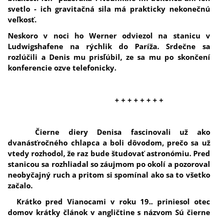
svetlo - ich gravitačná sila má prakticky nekonečnú
veľkosť.
Neskoro v noci ho Werner odviezol na stanicu v
Ludwigshafene na rýchlik do Paríža. Srdečne sa
rozlúčili a Denis mu prisľúbil, ze sa mu po skončení
konferencie ozve telefonicky.
+ + + + + + + +
Čierne diery Denisa fascinovali už ako
dvanásťročného chlapca a boli dôvodom, prečo sa už
vtedy rozhodol, že raz bude študovať astronómiu. Pred
stanicou sa rozhliadal so záujmom po okolí a pozoroval
neobyčajný ruch a pritom si spomínal ako sa to všetko
začalo.
Krátko pred Vianocami v roku 19.. priniesol otec
domov krátky článok v angličtine s názvom Sú čierne