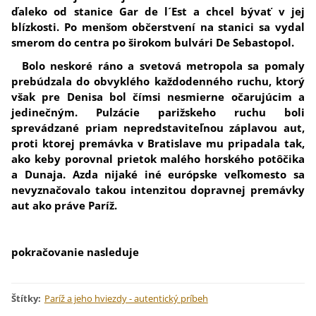
ďaleko od stanice Gar de l´Est a chcel bývať v jej
blízkosti. Po menšom občerstvení na stanici sa vydal
smerom do centra po širokom bulvári De Sebastopol.
Bolo neskoré ráno a svetová metropola sa pomaly
prebúdzala do obvyklého každodenného ruchu, ktorý
však pre Denisa bol čímsi nesmierne očarujúcim a
jedinečným. Pulzácie parižskeho ruchu boli
sprevádzané priam nepredstaviteľnou záplavou aut,
proti ktorej premávka v Bratislave mu pripadala tak,
ako keby porovnal prietok malého horského potôčika
a Dunaja. Azda nijaké iné európske veľkomesto sa
nevyznačovalo takou intenzitou dopravnej premávky
aut ako práve Paríž.
pokračovanie nasleduje
Štítky
:
Paríž a jeho hviezdy - autentický príbeh