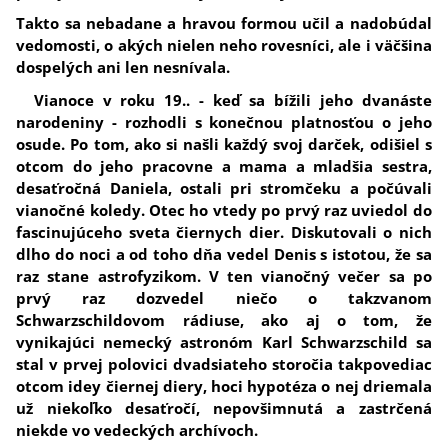
Takto sa nebadane a hravou formou učil a nadobúdal
vedomosti, o akých nielen neho rovesníci, ale i väčšina
dospelých ani len nesnívala.
Vianoce v roku 19.. - keď sa bížili jeho dvanáste
narodeniny - rozhodli s konečnou platnosťou o jeho
osude. Po tom, ako si našli každý svoj darček, odišiel s
otcom do jeho pracovne a mama a mladšia sestra,
desaťročná Daniela, ostali pri stromčeku a počúvali
vianočné koledy. Otec ho vtedy po prvý raz uviedol do
fascinujúceho sveta čiernych dier. Diskutovali o nich
dlho do noci a od toho dňa vedel Denis s istotou, že sa
raz stane astrofyzikom. V ten vianočný večer sa po
prvý raz dozvedel niečo o takzvanom
Schwarzschildovom rádiuse, ako aj o tom, že
vynikajúci nemecký astronóm Karl Schwarzschild sa
stal v prvej polovici dvadsiateho storočia takpovediac
otcom
idey čiernej diery, hoci hypotéza o nej driemala
už niekoľko desaťročí, nepovšimnutá a zastrčená
niekde vo vedeckých archívoch.