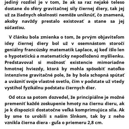
jediný rozdiel je v tom, že ak sa raz nejaké teleso
dostane do sféry gravitačnej sily čiernej diery, tak jej
už za žiadnych okolnosti nemôže uniknúť, čo znamená,
akoby navždy prestalo existovať a stane sa jej
súčasťou.
V článku bola zmienka o tom, že prvým objaviteľom
idey čiernej diery bol už v osemnástom storočí
geniálny francúzsky matematik Laplace, aj keď išlo len
o hypotetickú a matematicky nepodloženú myšlienku.
Predstavoval si možnosť existencie mimoriadne
hmotnej hviezdy, ktorá by mohla spôsobiť natoľko
intenzívne gravitačné pole, že by bola schopná spútať
a uväzniť svoje vlastné svetlo, čím v podstate už vtedy
vystihol fyzikálnu podstatu čiernych dier.
Od otca sa potom dozvedel, že principiálne je možné
premeniť každé zoskupenie hmoty na čiernu dieru, ak
je k dispozícii dostatočne veľká komprimujúca sila. Ak
by sme to urobili s naším Slnkom, tak by z neho
vznikla čierna diera - guľa o priemeru 2,8 cm.