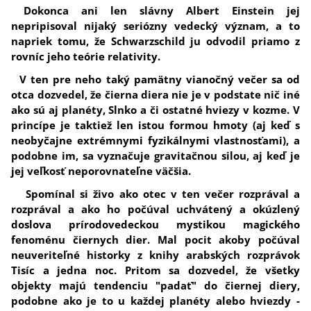
Dokonca ani len slávny Albert Einstein jej
nepripisoval nijaký seriózny vedecký význam, a to
napriek tomu, že Schwarzschild ju odvodil priamo z
rovníc jeho teórie relativity.
V ten pre neho taký pamätny vianočný večer sa od
otca dozvedel, že čierna diera nie je v podstate nič iné
ako sú aj planéty, Slnko a či ostatné hviezy v kozme. V
princípe je taktiež len istou formou hmoty (aj keď s
neobyčajne extrémnymi fyzikálnymi vlastnosťami), a
podobne im, sa vyznačuje gravitačnou silou, aj keď je
jej veľkosť neporovnateľne väčšia.
Spomínal si živo ako otec v ten večer rozprával a
rozprával a ako ho počúval uchvátený a okúzlený
doslova prírodovedeckou mystikou magického
fenoménu čiernych dier. Mal pocit akoby počúval
neuveriteľné historky z knihy arabských rozprávok
Tisíc a jedna noc. Pritom sa dozvedel, že všetky
objekty majú tendenciu "padať" do čiernej diery,
podobne ako je to u každej planéty alebo hviezdy -