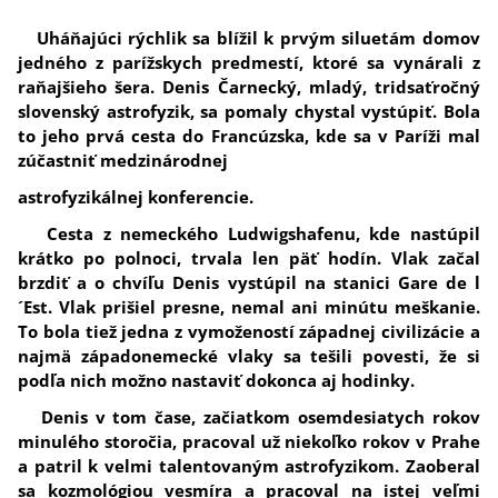
Uháňajúci rýchlik sa blížil k prvým siluetám domov
jedného z parížskych predmestí, ktoré sa vynárali z
raňajšieho šera. Denis Čarnecký, mladý, tridsaťročný
slovenský astrofyzik, sa pomaly chystal vystúpiť. Bola
to jeho prvá cesta do Francúzska, kde sa v Paríži mal
zúčastniť medzinárodnej
astrofyzikálnej konferencie.
Cesta z nemeckého Ludwigshafenu, kde nastúpil
krátko po polnoci, trvala len päť hodín. Vlak začal
brzdiť a o chvíľu Denis vystúpil na stanici Gare de l
´Est. Vlak prišiel presne, nemal ani minútu meškanie.
To bola tiež jedna z vymožeností západnej civilizácie a
najmä západonemecké vlaky sa tešili povesti, že si
podľa nich možno nastaviť dokonca aj hodinky.
Denis v tom čase, začiatkom osemdesiatych rokov
minulého storočia, pracoval už niekoľko rokov v Prahe
a patril k velmi talentovaným astrofyzikom. Zaoberal
sa kozmológiou vesmíra a pracoval na istej veľmi