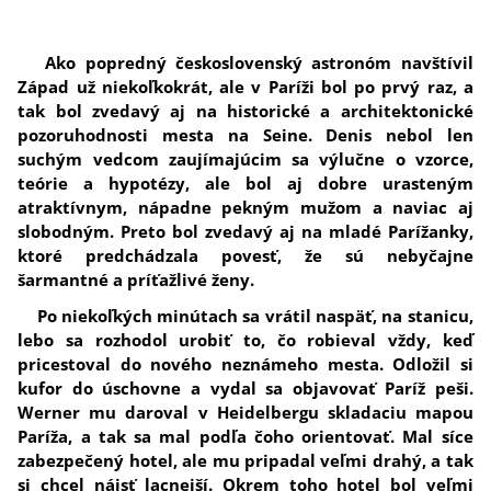
Ako popredný československý astronóm navštívil
Západ už niekoľkokrát, ale v Paríži bol po prvý raz, a
tak bol zvedavý aj na historické a architektonické
pozoruhodnosti mesta na Seine. Denis nebol len
suchým vedcom zaujímajúcim sa výlučne o vzorce,
teórie a hypotézy, ale bol aj dobre urasteným
atraktívnym, nápadne pekným mužom a naviac aj
slobodným. Preto bol zvedavý aj na mladé Parížanky,
ktoré predchádzala povesť, že sú nebyčajne
šarmantné a príťažlivé ženy.
Po niekoľkých minútach sa vrátil naspäť, na stanicu,
lebo sa rozhodol urobiť to, čo robieval vždy, keď
pricestoval do nového neznámeho mesta. Odložil si
kufor do úschovne a vydal sa objavovať Paríž peši.
Werner mu daroval v Heidelbergu skladaciu mapou
Paríža, a tak sa mal podľa čoho orientovať. Mal síce
zabezpečený hotel, ale mu pripadal veľmi drahý, a tak
si chcel nájsť lacnejší. Okrem toho hotel bol veľmi