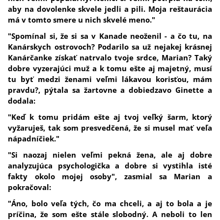
aby na dovolenke skvele jedli a pili. Moja reštaurácia
má v tomto smere u nich skvelé meno."
"Spomínal si, že si sa v Kanade neoženil - a čo tu, na
Kanárskych ostrovoch? Podarilo sa už nejakej krásnej
Kanárčanke získať natrvalo tvoje srdce, Marian? Taký
dobre vyzerajúci muž a k tomu ešte aj majetný, musí
tu byť medzi ženami veľmi lákavou korisťou, mám
pravdu?, pýtala sa žartovne a dobiedzavo Ginette a
dodala:
"Keď k tomu pridám ešte aj tvoj veľký šarm, ktorý
vyžaruješ, tak som presvedčená, že si musel mať veľa
nápadníčiek."
"Si naozaj nielen veľmi pekná žena, ale aj dobre
analyzujúca psychologička a dobre si vystihla isté
fakty okolo mojej osoby", zasmial sa Marian a
pokračoval:
"Áno, bolo veľa tých, čo ma chceli, a aj to bola a je
príčina, že som ešte stále slobodný. A neboli to len