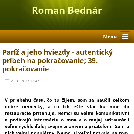
Roman Bednár
Menu
Paríž a jeho hviezdy - autentický
príbeh na pokračovanie; 39.
pokračovanie
21.01.2015 11:45
V priebehu času, čo tu žijem, som sa naučil celkom
dobre nemecky, a to ich ešte viac ku mne do
reštaurácie priťahuje. Nemci sú velmi komunikatívni
a podávajú informáciu o mne a o mojej reštaurácii
veľmi rýchlo ďalej svojim známym a priateľom. Som u
nich veľmi populárny. Nemci si veľmi potrpia na tom,