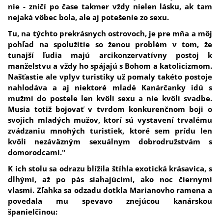
nie - zničí po čase takmer vždy nielen lásku, ak tam
nejaká vôbec bola, ale aj potešenie zo sexu.
Tu, na týchto prekrásnych ostrovoch, je pre mňa a môj
pohľad na spolužitie so ženou problém v tom, že
tunajší ľudia majú arcikonzervatívny postoj k
manželstvu a vždy ho spájajú s Bohom a katolicizmom.
Našťastie ale vplyv turistiky už pomaly takéto postoje
nahlodáva a aj niektoré mladé Kanárčanky idú s
mužmi do postele len kvôli sexu a nie kvôli svadbe.
Musia totiž bojovať v tvrdom konkurenčnom boji o
svojich mladých mužov, ktorí sú vystavení trvalému
zvádzaniu mnohých turistiek, ktoré sem prídu len
kvôli nezáväzným sexuálnym dobrodružstvám s
domorodcami."
K ich stolu sa odrazu blížila štíhla exotická krásavica, s
dlhými, až po pás siahajúcimi, ako noc čiernymi
vlasmi. Zľahka sa odzadu dotkla Marianovho ramena a
povedala mu spevavo znejúcou kanárskou
španielčinou: