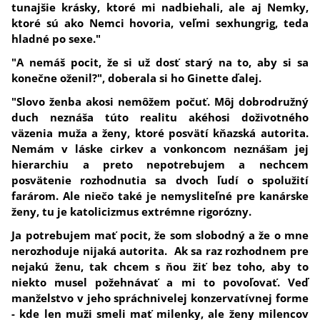
tunajšie krásky, ktoré mi nadbiehali, ale aj Nemky,
ktoré sú ako Nemci hovoria, veľmi sexhungrig, teda
hladné po sexe."
"A nemáš pocit, že si už dosť starý na to, aby si sa
konečne oženil?", doberala si ho Ginette ďalej.
"Slovo ženba akosi nemôžem počuť. Môj dobrodružný
duch neznáša túto realitu akéhosi doživotného
väzenia muža a ženy, ktoré posvätí kňazská autorita.
Nemám v láske cirkev a vonkoncom neznášam jej
hierarchiu a preto nepotrebujem a nechcem
posvätenie rozhodnutia sa dvoch ľudí o spolužití
farárom. Ale niečo také je nemysliteľné pre kanárske
ženy, tu je katolicizmus extrémne rigorózny.
Ja potrebujem mať pocit, že som slobodný a že o mne
nerozhoduje nijaká autorita. Ak sa raz rozhodnem pre
nejakú ženu, tak chcem s ňou žiť bez toho, aby to
niekto musel požehnávať a mi to povoľovať. Veď
manželstvo v jeho spráchnivelej konzervatívnej forme
- kde len muži smeli mať milenky, ale ženy milencov