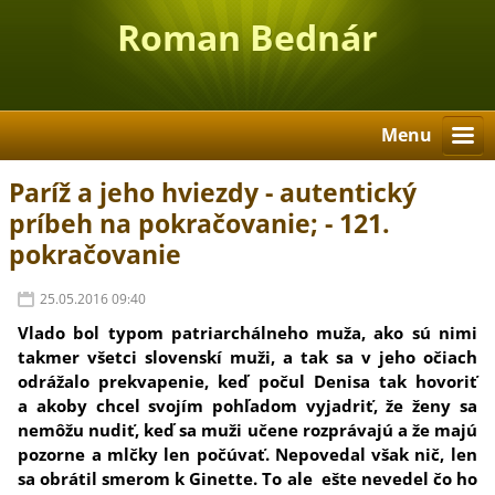
Roman Bednár
Menu
Paríž a jeho hviezdy - autentický
príbeh na pokračovanie; - 121.
pokračovanie
25.05.2016 09:40
Vlado bol typom patriarchálneho muža, ako sú nimi
takmer všetci slovenskí muži, a tak sa v jeho očiach
odrážalo prekvapenie, keď počul Denisa tak hovoriť
a akoby chcel svojím pohľadom vyjadriť, že ženy sa
nemôžu nudiť, keď sa muži učene rozprávajú a že majú
pozorne a mlčky len počúvať. Nepovedal však nič, len
sa obrátil smerom k Ginette. To ale ešte nevedel čo ho