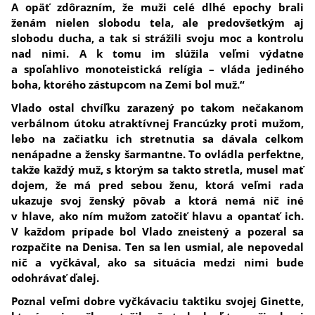
A opäť zdôrazním, že muži celé dlhé epochy brali
ženám nielen slobodu tela, ale predovšetkým aj
slobodu ducha, a tak si strážili svoju moc a kontrolu
nad nimi. A k tomu im slúžila veľmi výdatne
a spoľahlivo monoteistická relígia – vláda jediného
boha, ktorého zástupcom na Zemi bol muž.“
Vlado ostal chvíľku zarazený po takom nečakanom
verbálnom útoku atraktívnej Francúzky proti mužom,
lebo na začiatku ich stretnutia sa dávala celkom
nenápadne a žensky šarmantne. To ovládla perfektne,
takže každý muž, s ktorým sa takto stretla, musel mať
dojem, že má pred sebou ženu, ktorá veľmi rada
ukazuje svoj ženský pôvab a ktorá nemá nič iné
v hlave, ako ním mužom zatočiť hlavu a opantať ich.
V každom prípade bol Vlado zneistený a pozeral sa
rozpačite na Denisa. Ten sa len usmial, ale nepovedal
nič a vyčkával, ako sa situácia medzi nimi bude
odohrávať ďalej.
Poznal veľmi dobre vyčkávaciu taktiku svojej Ginette,