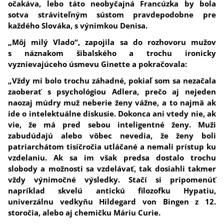
očakáva, lebo táto neobyčajná Francúzka by bola
sotva stráviteľným sústom pravdepodobne pre
každého Slováka, s výnimkou Denisa.
„Môj milý Vlado“, zapojila sa do rozhovoru mužov
s náznakom šibalského a trochu ironicky
vyznievajúceho úsmevu Ginette a pokračovala:
„Vždy mi bolo trochu záhadné, pokiaľ som sa nezačala
zaoberať s psychológiou Adlera, prečo aj nejeden
naozaj múdry muž neberie ženy vážne, a to najmä ak
ide o intelektuálne diskusie. Dokonca ani vtedy nie, ak
vie, že má pred sebou inteligentné ženy. Muži
zabudúdajú alebo vôbec nevedia, že ženy boli
patriarchátom tisíčročia utláčané a nemali prístup ku
vzdelaniu. Ak sa im však predsa dostalo trochu
slobody a možnosti sa vzdelávať, tak dosiahli takmer
vždy výnimočné výsledky. Stačí si pripomenúť
napríklad skvelú antickú filozofku Hypatiu,
univerzálnu vedkyňu Hildegard von Bingen z 12.
storočia, alebo aj chemičku Máriu Curie.