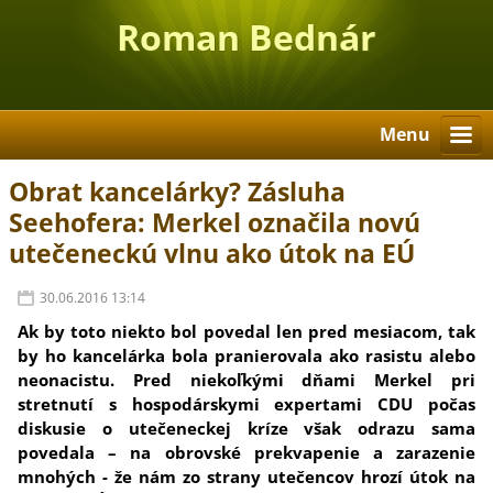
Roman Bednár
Menu
Obrat kancelárky? Zásluha
Seehofera: Merkel označila novú
utečeneckú vlnu ako útok na EÚ
30.06.2016 13:14
Ak by toto niekto bol povedal len pred mesiacom, tak
by ho kancelárka bola pranierovala ako rasistu alebo
neonacistu. Pred niekoľkými dňami Merkel pri
stretnutí s hospodárskymi expertami CDU počas
diskusie o utečeneckej kríze však odrazu sama
povedala – na obrovské prekvapenie a zarazenie
mnohých - že nám zo strany utečencov hrozí útok na