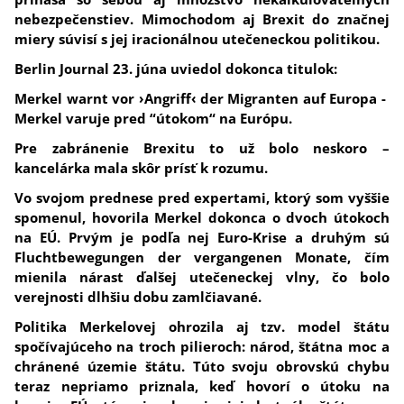
nebezpečenstiev. Mimochodom aj Brexit do značnej
miery súvisí s jej iracionálnou utečeneckou politikou.
Berlin Journal 23. júna uviedol dokonca titulok:
Merkel warnt vor ›Angriff‹ der Migranten auf Europa -
Merkel varuje pred “útokom“ na Európu.
Pre zabránenie Brexitu to už bolo neskoro –
kancelárka mala skôr prísť k rozumu.
Vo svojom prednese pred expertami, ktorý som vyššie
spomenul, hovorila Merkel dokonca o dvoch útokoch
na EÚ. Prvým je podľa nej Euro-Krise a druhým sú
Fluchtbewegungen der vergangenen Monate, čím
mienila nárast ďalšej utečeneckej vlny, čo bolo
verejnosti dlhšiu dobu zamlčiavané.
Politika Merkelovej ohrozila aj tzv. model štátu
spočívajúceho na troch pilieroch:
národ, štátna moc a
chránené územie štátu. Túto svoju obrovskú chybu
teraz nepriamo priznala, keď hovorí o útoku na