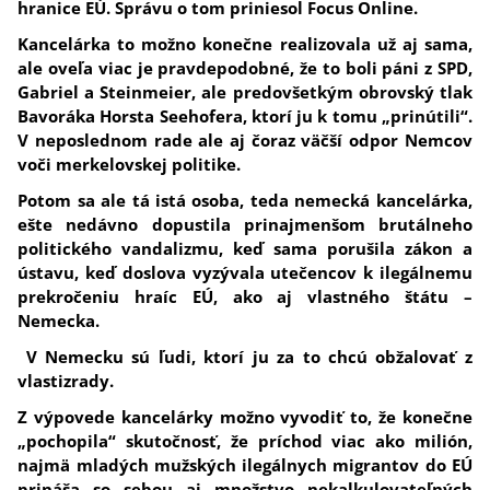
hranice EÚ. Správu o tom priniesol Focus Online.
Kancelárka to možno konečne realizovala už aj sama,
ale oveľa viac je pravdepodobné, že to boli páni z SPD,
Gabriel a Steinmeier, ale predovšetkým obrovský tlak
Bavoráka Horsta Seehofera, ktorí ju k tomu „prinútili“.
V neposlednom rade ale aj čoraz väčší odpor Nemcov
voči merkelovskej politike.
Potom sa ale tá istá osoba, teda nemecká kancelárka,
ešte nedávno dopustila prinajmenšom brutálneho
politického vandalizmu, keď sama porušila zákon a
ústavu, keď doslova vyzývala utečencov k ilegálnemu
prekročeniu hraíc EÚ, ako aj vlastného štátu –
Nemecka.
V Nemecku sú ľudi, ktorí ju za to chcú obžalovať z
vlastizrady.
Z výpovede kancelárky možno vyvodiť to, že konečne
„pochopila“ skutočnosť, že príchod viac ako milión,
najmä mladých mužských ilegálnych migrantov do EÚ
prináša so sebou aj množstvo nekalkulovateľných