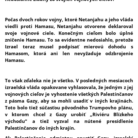
Počas dvoch rokov vojny, ktoré Netanjahu a jeho vláda
viedli proti Hamasu, Netanjahu otvorene deklaroval
svoje vojnové ciele. Konečným cieľom bolo úplné
zničenie Hamasu. To sa evidentne nedosiahlo, pretože
Izrael teraz musel podpísať mierovú dohodu s
Hamasom, ktorá ani len nevyžaduje odzbrojenie
Hamasu.
To však zďaleka nie je všetko. V posledných mesiacoch
izraelská vláda opakovane vyhlasovala, že jedným z jej
vojnových cieľov je vyhostenie všetkých Palestínčanov
z pásma Gazy, aby sa mohli usadiť v iných krajinách.
Toto bolo tiež súčasťou pôvodného Trumpovho plánu,
v ktorom chcel z Gazy urobiť „Riviéru Blízkeho
východu“ a tiež vyzval na nútené presídlenie
Palestínčanov do iných krajín.