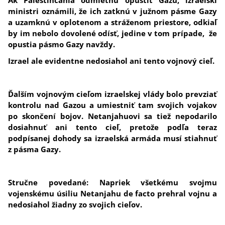
Ak Palestínčania odmietnu opustiť Gazu, izraelskí
ministri oznámili, že ich zatknú v južnom pásme Gazy
a uzamknú v oplotenom a stráženom priestore, odkiaľ
by im nebolo dovolené odísť, jedine v tom prípade, že
opustia pásmo Gazy navždy.
Izrael ale evidentne nedosiahol ani tento vojnový cieľ.
Ďalším vojnovým cieľom izraelskej vlády bolo prevziať
kontrolu nad Gazou a umiestniť tam svojich vojakov
po skončení bojov. Netanjahuovi sa tiež nepodarilo
dosiahnuť ani tento cieľ, pretože podľa teraz
podpísanej dohody sa izraelská armáda musí stiahnuť
z pásma Gazy.
Stručne povedané: Napriek všetkému svojmu
vojenskému úsiliu Netanjahu de facto prehral vojnu a
nedosiahol žiadny zo svojich cieľov.