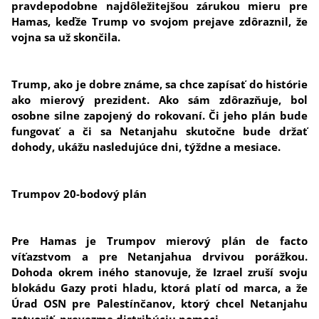
pravdepodobne najdôležitejšou zárukou mieru pre
Hamas, keďže Trump vo svojom prejave zdôraznil, že
vojna sa už skončila.
Trump, ako je dobre známe, sa chce zapísať do histórie
ako mierový prezident. Ako sám zdôrazňuje, bol
osobne silne zapojený do rokovaní. Či jeho plán bude
fungovať a či sa Netanjahu skutočne bude držať
dohody, ukážu nasledujúce dni, týždne a mesiace.
Trumpov 20-bodový plán
Pre Hamas je Trumpov mierový plán de facto
víťazstvom a pre Netanjahua drvivou porážkou.
Dohoda okrem iného stanovuje, že Izrael zruší svoju
blokádu Gazy proti hladu, ktorá platí od marca, a že
Úrad OSN pre Palestínčanov, ktorý chcel Netanjahu