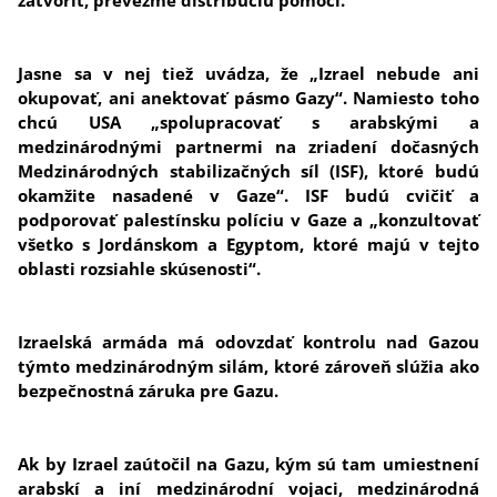
zatvoriť, prevezme distribúciu pomoci.
Jasne sa v nej tiež uvádza, že „Izrael nebude ani
okupovať, ani anektovať pásmo Gazy“. Namiesto toho
chcú USA „spolupracovať s arabskými a
medzinárodnými partnermi na zriadení dočasných
Medzinárodných stabilizačných síl (ISF), ktoré budú
okamžite nasadené v Gaze“. ISF budú cvičiť a
podporovať palestínsku políciu v Gaze a „konzultovať
všetko s Jordánskom a Egyptom, ktoré majú v tejto
oblasti rozsiahle skúsenosti“.
Izraelská armáda má odovzdať kontrolu nad Gazou
týmto medzinárodným silám, ktoré zároveň slúžia ako
bezpečnostná záruka pre Gazu.
Ak by Izrael zaútočil na Gazu, kým sú tam umiestnení
arabskí a iní medzinárodní vojaci, medzinárodná