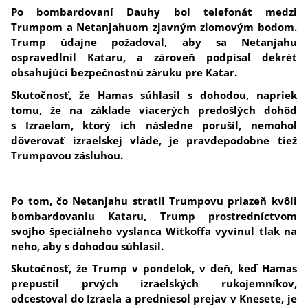
Po bombardovaní Dauhy bol telefonát medzi
Trumpom a Netanjahuom zjavným zlomovým bodom.
Trump údajne požadoval, aby sa Netanjahu
ospravedlnil Kataru, a zároveň podpísal dekrét
obsahujúci bezpečnostnú záruku pre Katar.
Skutočnosť, že Hamas súhlasil s dohodou, napriek
tomu, že na základe viacerých predošlých dohôd
s Izraelom, ktorý ich následne porušil, nemohol
dôverovať izraelskej vláde, je pravdepodobne tiež
Trumpovou zásluhou.
Po tom, čo Netanjahu stratil Trumpovu priazeň kvôli
bombardovaniu Kataru, Trump prostredníctvom
svojho špeciálneho vyslanca Witkoffa vyvinul tlak na
neho, aby s dohodou súhlasil.
Skutočnosť, že Trump v pondelok, v deň, keď Hamas
prepustil prvých izraelských rukojemníkov,
odcestoval do Izraela a predniesol prejav v Knesete, je