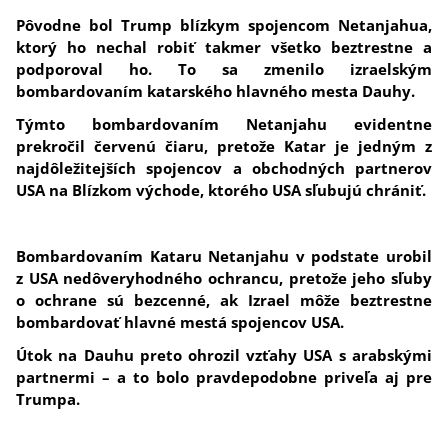
Pôvodne bol Trump blízkym spojencom Netanjahua,
ktorý ho nechal robiť takmer všetko beztrestne a
podporoval ho. To sa zmenilo izraelským
bombardovaním katarského hlavného mesta Dauhy.
Týmto bombardovaním Netanjahu evidentne
prekročil červenú čiaru, pretože Katar je jedným z
najdôležitejších spojencov a obchodných partnerov
USA na Blízkom východe, ktorého USA sľubujú chrániť.
Bombardovaním Kataru Netanjahu v podstate urobil
z USA nedôveryhodného ochrancu, pretože jeho sľuby
o ochrane sú bezcenné, ak Izrael môže beztrestne
bombardovať hlavné mestá spojencov USA.
Útok na Dauhu preto ohrozil vzťahy USA s arabskými
partnermi – a to bolo pravdepodobne priveľa aj pre
Trumpa.