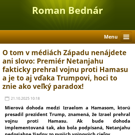
Roman Bednár
Menu
O tom v médiách Západu nenájdete
ani slovo: Premiér Netanjahu
fakticky prehral vojnu proti Hamasu
a je to aj vďaka Trumpovi, hoci to
znie ako veľký paradox!
21.10.2025 10:18
Mierová dohoda medzi Izraelom a Hamasom, ktorú
presadil prezident Trump, znamená, že Izrael prehral
vojnu proti Hamasu. Ak bude dohoda
implementovaná tak, ako bola podpísaná, Netanjahu
nedosiahne žiadny zo svojich vojnových cieľov.