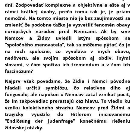
dní.
Zodpovedať komplexne a objektívne a ešte aj v
rámci krátkej úvahy, prečo tomu tak je, je priam
nemožné.
Na tomto mieste nie je bez zaujímavosti sa
zmieniť, že podobne ťažko je vysvetliť fenomén obavy
európskych národov pred Nemcami.
Ak by sme
Nemcov a Židov uviedli istým spôsobom na
“spoločného menovateľa”, tak sa môžeme pýtať, čo je
na nich spoločné, čo vyvoláva v iných obavu,
nedôveru, ale svojím spôsobom aj obdiv. Inými
slovami, v čom spočíva ich tremendum a v čom ich
fascinózum?
Najprv však povedzme, že Židia i Nemci pôvodne
hľadali určitú symbiózu, čo relatívne dlho aj
fungovalo, ale napokon u Nemcov začal vznikať pocit,
že im takpovediac prerastajú cez hlavu.
To viedlo ku
vzniku kolektívneho strachu Nemcov
pred Židmi a
tragicky vyústilo do Hitlerom iniciovanému
“Endlösung der Judenfrage” konečnému riešeniu
židovskej otázky.