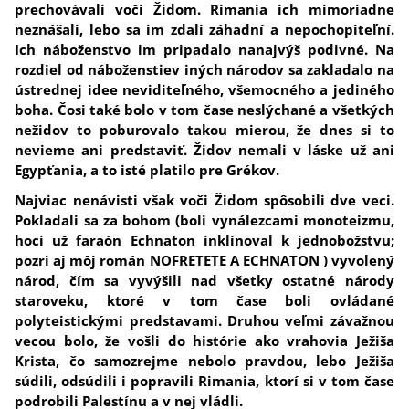
prechovávali voči Židom. Rimania ich mimoriadne
neznášali, lebo sa im zdali záhadní a nepochopiteľní.
Ich náboženstvo im pripadalo nanajvýš podivné. Na
rozdiel od náboženstiev iných národov sa zakladalo na
ústrednej idee neviditeľného, všemocného a jediného
boha.
Čosi také bolo v tom čase neslýchané a všetkých
nežidov to poburovalo takou mierou, že dnes si to
nevieme ani predstaviť. Židov nemali v láske už ani
Egypťania, a to isté platilo pre Grékov.
Najviac nenávisti však voči Židom spôsobili dve veci.
Pokladali sa za bohom (boli vynálezcami monoteizmu,
hoci už faraón Echnaton inklinoval k jednobožstvu;
pozri aj môj román NOFRETETE A ECHNATON ) vyvolený
národ, čím sa vyvýšili nad všetky ostatné národy
staroveku, ktoré v tom čase boli ovládané
polyteistickými predstavami. Druhou veľmi závažnou
vecou bolo, že vošli do histórie ako vrahovia Ježiša
Krista, čo samozrejme nebolo pravdou, lebo Ježiša
súdili, odsúdili i popravili Rimania, ktorí si v tom čase
podrobili Palestínu a v nej vládli.