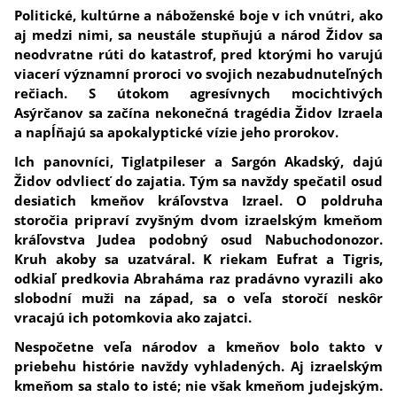
Politické, kultúrne a náboženské boje v ich vnútri, ako
aj medzi nimi, sa neustále stupňujú a národ Židov sa
neodvratne rúti do katastrof, pred ktorými ho varujú
viacerí významní proroci vo svojich nezabudnuteľných
rečiach. S útokom agresívnych mocichtivých
Asýrčanov sa začína nekonečná tragédia Židov Izraela
a napĺňajú sa apokalyptické vízie jeho prorokov.
Ich panovníci, Tiglatpileser a Sargón Akadský, dajú
Židov odvliecť do zajatia. Tým sa navždy spečatil osud
desiatich kmeňov kráľovstva Izrael. O poldruha
storočia pripraví zvyšným dvom izraelským kmeňom
kráľovstva Judea podobný osud Nabuchodonozor.
Kruh akoby sa uzatváral. K riekam Eufrat a Tigris,
odkiaľ predkovia Abraháma raz pradávno vyrazili ako
slobodní muži na západ, sa o veľa storočí neskôr
vracajú ich potomkovia ako zajatci.
Nespočetne veľa národov a kmeňov bolo takto v
priebehu histórie navždy vyhladených. Aj izraelským
kmeňom sa stalo to isté; nie však kmeňom judejským.