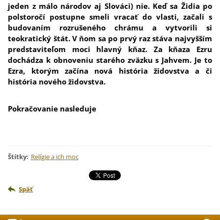
jeden z málo národov aj Slováci) nie.
Keď sa Židia po
polstoročí postupne smeli vracať do vlasti, začali s
budovaním rozrušeného chrámu a vytvorili si
teokratický štát. V ňom sa po prvý raz stáva najvyšším
predstaviteľom moci hlavný kňaz. Za kňaza Ezru
dochádza k obnoveniu starého zväzku s Jahvem. Je to
Ezra, ktorým začína nová história židovstva a či
história nového židovstva.
Pokračovanie nasleduje
Štítky
:
Relígie a ich moc
Späť