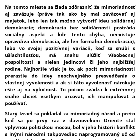
Na tomto mieste sa žiada zdôrazniť, že mimoriadnosť
aj zaväzuje (práve tak ako by mal zaväzovať aj
majetok, lebo len tak možno vytvoriť ideu solidárnej
demokracie; demokracia bez solidárnosti postráda
sociálny aspekt a kde tento chýba, neexistuje
opravdivá demokracia, ale len formálna demokracia),
lebo vo svojej pozitívnej variácii, keď sa snúbi s
ušľachtilosťou, má snahu slúžiť všeobecnej
pospolitosti a nielen jedincovi či jeho najbližšej
rodine.
Najhoršie však je to, ak pocit mimoriadnosti
prerastie do idey neochvejného presvedčenia o
vlastnej vyvolenosti a ak si táto vyvolenosť nárokuje
ešte aj na výlučnosť.
To potom zvádza k extrémnej
snahe chcieť všetkým určovať, ich manipulovať a
používať.
Starý Izrael sa pokladal za mimoriadný národ a preto
keď sa po prvý raz v dávnovekom Oriente stal
vplyvnou politickou mocou, bol v jeho histórii konflikt
s inými národmi takpovediac naprogramovaný už od