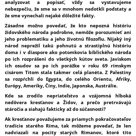
analyzovat a popísať, vždy sa vystavujeme
nebezpečiu, že sme sa v mnohom nedotkli podstaty a
že sme vynechali nejaké dôležité fakty.
Zásadne možno povedať, že kto nepozná históriu
židovského národa podrobne, nemôže porozumieť ani
jeho problematiku a jeho životnú filozofiu. Nijaký iný
národ neprežil takú pohnutú a strastiplnú históriu
doma i v diaspore ako potomkovia biblického národa
po ich rozprášení do všetkých kútov sveta.
Javiskom
ich osudov sa po ich porážke v roku 69 rímskym
cisárom Titom stala takmer celá planéta. Z Palestíny
sa rozpŕchli do Egypta, do celého Orientu, Afriky,
Európy, Ameriky, Číny, Indie, Japonska, Austrálie.
Kde sa zrodilo nepriateľstvo a vzájomná hlboká
nedôvera kresťanov a Židov, a prečo pretrvávajú
stáročia a siahajú fakticky až do súčasnosti?
Ak kresťanov považujeme za priamych pokračovateľov
tradície starého Ríma, tak môžeme povedať, že len
nadviazali na pocity starých Rimanov, ktoré títo