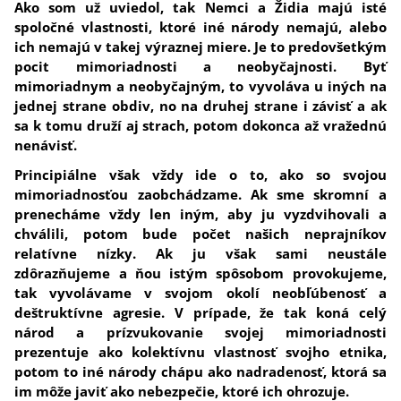
Ako som už uviedol, tak Nemci a Židia majú isté
spoločné vlastnosti, ktoré iné národy nemajú, alebo
ich nemajú v takej výraznej miere. Je to predovšetkým
pocit mimoriadnosti a neobyčajnosti.
Byť
mimoriadnym a neobyčajným, to vyvoláva u iných na
jednej strane obdiv, no na druhej strane i závisť a ak
sa k tomu druží aj strach, potom dokonca až vražednú
nenávisť.
Principiálne však vždy ide o to,
ako so svojou
mimoriadnosťou zaobchádzame. Ak sme skromní a
prenecháme vždy len iným, aby ju vyzdvihovali a
chválili, potom bude počet našich neprajníkov
relatívne nízky. Ak ju však sami neustále
zdôrazňujeme a ňou istým spôsobom provokujeme,
tak vyvolávame v svojom okolí neobľúbenosť a
deštruktívne agresie
. V prípade, že tak koná celý
národ a prízvukovanie svojej mimoriadnosti
prezentuje ako kolektívnu vlastnosť svojho etnika,
potom to iné národy chápu ako nadradenosť, ktorá sa
im môže javiť ako nebezpečie, ktoré ich ohrozuje.