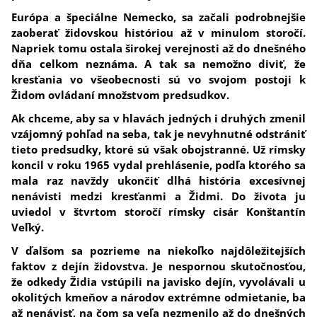
Európa a špeciálne Nemecko, sa začali podrobnejšie
zaoberať židovskou históriou až v minulom storočí.
Napriek tomu ostala širokej verejnosti až do dnešného
dňa celkom neznáma.
A tak sa nemožno diviť, že
kresťania vo všeobecnosti sú vo svojom postoji k
Židom ovládaní množstvom predsudkov.
Ak chceme, aby sa v hlavách jedných i druhých zmenil
vzájomný pohľad na seba, tak je nevyhnutné odstrániť
tieto predsudky, ktoré sú však obojstranné. Už rímsky
koncil v roku 1965 vydal prehlásenie, podľa ktorého sa
mala raz navždy ukončiť dlhá história excesívnej
nenávisti medzi kresťanmi a Židmi. Do života ju
uviedol v štvrtom storočí rímsky cisár Konštantín
Veľký.
V ďalšom sa pozrieme na niekoľko najdôležitejších
faktov z dejín židovstva.
Je nespornou skutočnosťou,
že odkedy Židia vstúpili na javisko dejín, vyvolávali u
okolitých kmeňov a národov extrémne odmietanie, ba
až nenávisť, na čom sa veľa nezmenilo až do dnešných