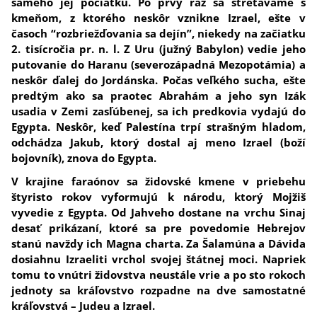
samého jej počiatku.
Po prvý raz sa stretávame s
kmeňom, z ktorého neskôr vznikne Izrael, ešte v
časoch “rozbriežďovania sa dejín”, niekedy na začiatku
2. tisícročia pr. n. l. Z Uru (južný Babylon) vedie jeho
putovanie do Haranu (severozápadná Mezopotámia) a
neskôr ďalej do Jordánska. Počas veľkého sucha, ešte
predtým ako sa praotec Abrahám a jeho syn Izák
usadia v Zemi zasľúbenej, sa ich predkovia vydajú do
Egypta. Neskôr, keď Palestína trpí strašným hladom,
odchádza Jakub, ktorý dostal aj meno Izrael (boží
bojovník), znova do Egypta.
V krajine faraónov sa židovské kmene v priebehu
štyristo rokov vyformujú k národu, ktorý Mojžiš
vyvedie z Egypta. Od Jahveho dostane na vrchu Sinaj
desať prikázaní, ktoré sa pre povedomie Hebrejov
stanú navždy ich Magna charta. Za Šalamúna a Dávida
dosiahnu Izraeliti vrchol svojej štátnej moci. Napriek
tomu to vnútri židovstva neustále vrie a po sto rokoch
jednoty sa kráľovstvo rozpadne na dve samostatné
kráľovstvá – Judeu a Izrael.