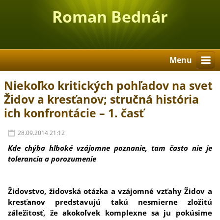
Roman Bednár
Menu
Niekoľko kritických pohľadov na svet
Židov a kresťanov; stručná história
ich konfrontácie – 1. časť
28.09.2014 21:12
Kde chýba hlboké vzájomne poznanie, tam často nie je
tolerancia a porozumenie
Židovstvo, židovská otázka a vzájomné vzťahy Židov a
kresťanov predstavujú takú nesmierne zložitú
záležitosť, že akokoľvek komplexne sa ju pokúsime