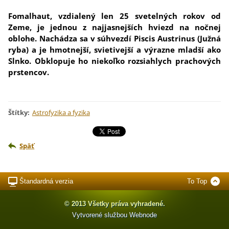
Fomalhaut, vzdialený len 25 svetelných rokov od
Zeme, je jednou z najjasnejších hviezd na nočnej
oblohe. Nachádza sa v súhvezdí Piscis Austrinus (Južná
ryba) a je hmotnejší, svietivejší a výrazne mladší ako
Slnko. Obklopuje ho niekoľko rozsiahlych prachových
prstencov.
Štítky
:
Astrofyzika a fyzika
Späť
Štandardná verzia
To Top
© 2013 Všetky práva vyhradené.
Vytvorené službou
Webnode