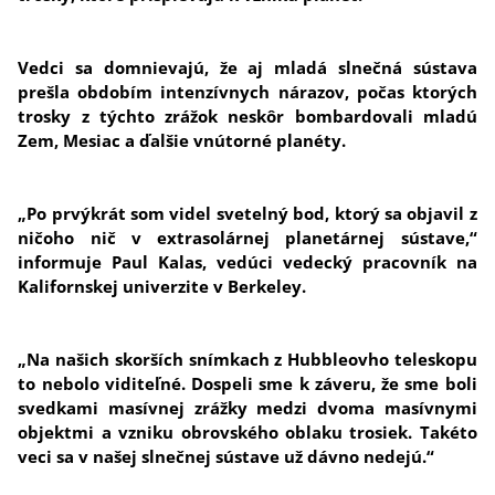
Vedci sa domnievajú, že aj mladá slnečná sústava
prešla obdobím intenzívnych nárazov, počas ktorých
trosky z týchto zrážok neskôr bombardovali mladú
Zem, Mesiac a ďalšie vnútorné planéty.
„Po prvýkrát som videl svetelný bod, ktorý sa objavil z
ničoho nič v extrasolárnej planetárnej sústave,“
informuje Paul Kalas, vedúci vedecký pracovník na
Kalifornskej univerzite v Berkeley.
„Na našich skorších snímkach z Hubbleovho teleskopu
to nebolo viditeľné. Dospeli sme k záveru, že sme boli
svedkami masívnej zrážky medzi dvoma masívnymi
objektmi a vzniku obrovského oblaku trosiek. Takéto
veci sa v našej slnečnej sústave už dávno nedejú.“