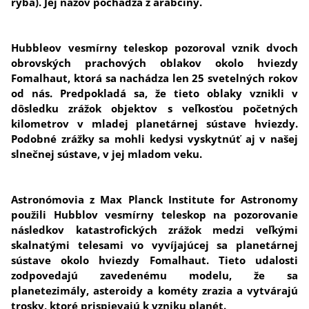
ryba). Jej názov pochádza z arabčiny.
Hubbleov vesmírny teleskop pozoroval vznik dvoch
obrovských prachových oblakov okolo hviezdy
Fomalhaut, ktorá sa nachádza len 25 svetelných rokov
od nás. Predpokladá sa, že tieto oblaky vznikli v
dôsledku zrážok objektov s veľkosťou početných
kilometrov v mladej planetárnej sústave hviezdy.
Podobné zrážky sa mohli kedysi vyskytnúť aj v našej
slnečnej sústave, v jej mladom veku.
Astronómovia z Max Planck Institute for Astronomy
použili Hubblov vesmírny teleskop na pozorovanie
následkov katastrofických zrážok medzi veľkými
skalnatými telesami vo vyvíjajúcej sa planetárnej
sústave okolo hviezdy Fomalhaut. Tieto udalosti
zodpovedajú zavedenému modelu, že sa
planetezimály, asteroidy a kométy zrazia a vytvárajú
trosky, ktoré prispievajú k vzniku planét.