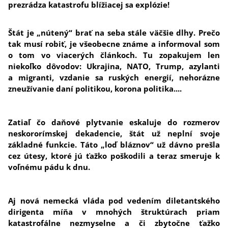
prezrádza katastrofu blížiacej sa explózie!
Štát je „nútený“ brať na seba stále väčšie dlhy. Prečo
tak musí robiť, je všeobecne známe a informoval som
o tom vo viacerých článkoch. Tu zopakujem len
niekoľko dôvodov: Ukrajina, NATO, Trump, azylanti
a migranti, vzdanie sa ruských energií, nehorázne
zneužívanie daní politikou, korona politika....
Zatiaľ čo daňové plytvanie eskaluje do rozmerov
neskororímskej dekadencie, štát už neplní svoje
základné funkcie. Táto „loď bláznov“ už dávno prešla
cez útesy, ktoré jú ťažko poškodili a teraz smeruje k
voľnému pádu k dnu.
Aj nová nemecká vláda pod vedením diletantského
dirigenta míňa v mnohých štruktúrach priam
katastrofálne nezmyselne a či zbytočne ťažko