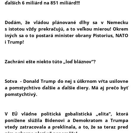
ďalších 6 miliárd na 851 miliárd!!!
Dodám, že vládou plánované dlhy sa v Nemecku
s istotou vždy prekračujú, a to veľkou mierou! Okrem
iných sa o to postará minister obrany Pistorius, NATO
i Trump!
Zachráni ešte niekto túto „loď bláznov“?
Sotva - Donald Trump do nej s úškrnom vŕta usilovne
a pomstychtivo ďalšie a ďalšie diery. Má aj prečo byť
pomstychtivý.
V EÚ vládne politická gobalistická „elita“, ktorá
ponížene slúžila Bidenovi a Demokratom a Trumpa
vtedy zatracovala a preklínala, a to, že sa teraz pred