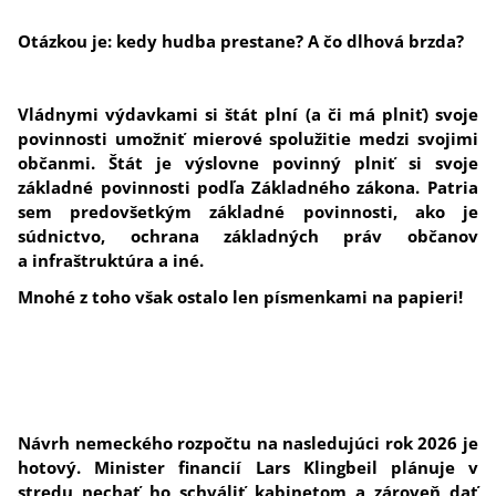
Otázkou je: kedy hudba prestane? A čo dlhová brzda?
Vládnymi výdavkami si štát plní (a či má plniť) svoje
povinnosti umožniť mierové spolužitie medzi svojimi
občanmi. Štát je výslovne povinný plniť si svoje
základné povinnosti podľa Základného zákona. Patria
sem predovšetkým základné povinnosti, ako je
súdnictvo, ochrana základných práv občanov
a infraštruktúra a iné.
Mnohé z toho však ostalo len písmenkami na papieri!
Návrh nemeckého rozpočtu na nasledujúci rok 2026 je
hotový. Minister financií Lars Klingbeil plánuje v
stredu nechať ho schváliť kabinetom a zároveň dať