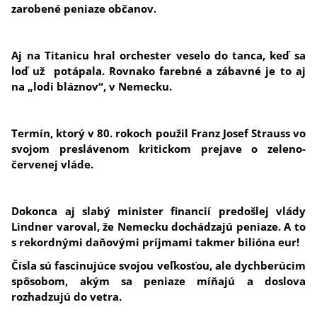
zarobené peniaze občanov.
Aj na Titanicu hral orchester veselo do tanca, keď sa
loď už potápala. Rovnako farebné a zábavné je to aj
na „lodi bláznov“, v Nemecku.
Termín, ktorý v 80. rokoch použil Franz Josef Strauss vo
svojom preslávenom kritickom prejave o zeleno-
červenej vláde.
Dokonca aj slabý minister financií predošlej vlády
Lindner varoval, že Nemecku dochádzajú peniaze. A to
s rekordnými daňovými príjmami takmer bilióna eur!
Čísla sú fascinujúce svojou veľkosťou, ale dychberúcim
spôsobom, akým sa peniaze míňajú a doslova
rozhadzujú do vetra.