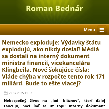
Roman Bednár
Menu
Nemecko exploduje: Výdavky štátu
explodujú, ako nikdy dosiaľ! Médiá
sa dostali na interný dokument
ministra financií, vicekancelára
Klingbeila. Nové šokujúce čísla:
Vláde chýba v rozpočte tento rok 171
miliárd. Bude to ešte viacej?
29.07.2025 11:57
Nebezpečný život na „lodi bláznov“, ktorí ďalej
tancujú, hoci loď sa už topí: Interný dokument