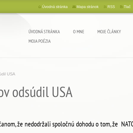
Úvodná stránka
Mapa stránok
RSS
Tlač
ÚVODNÁ STRÁNKA
O MNE
MOJE ČLÁNKY
MOJA POÉZIA
údil USA
ov odsúdil USA
čanom, že nedodržali spoločnú dohodu o tom, že NATO