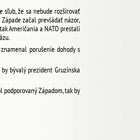
 sľub, že sa nebude rozširovať
 Západe začal prevládať názor,
 tak Američania a NATO prestali
äzu.
h znamenal porušenie dohody s
e by bývalý prezident Gruzínska
bol podporovaný Západom, tak by