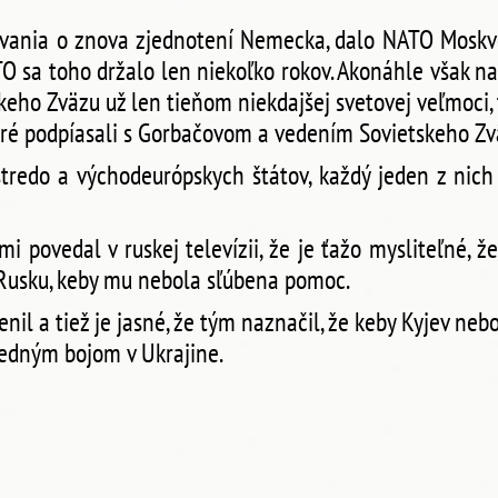
ovania o znova zjednotení Nemecka, dalo NATO Moskve
 sa toho držalo len niekoľko rokov. Akonáhle však na
keho Zväzu už len tieňom niekdajšej svetovej veľmoci,
toré podpíasali s Gorbačovom a vedením Sovietskeho Zv
stredo a východeurópskych štátov, každý jeden z nic
 povedal v ruskej televízii, že je ťažo mysliteľné, ž
i Rusku, keby mu nebola sľúbena pomoc.
nil a tiež je jasné, že tým naznačil, že keby Kyjev ne
žedným bojom v Ukrajine.