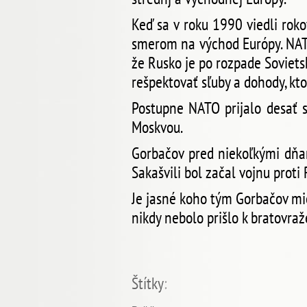
Keď sa v roku 1990 viedli rok
smerom na východ Európy. NATO
že Rusko je po rozpade Soviets
rešpektovať sľuby a dohody, k
Postupne NATO prijalo desať 
Moskvou.
Gorbačov pred niekoľkými dňami
Sakašvili bol začal vojnu prot
Je jasné koho tým Gorbačov mie
nikdy nebolo prišlo k bratovra
Štítky
: