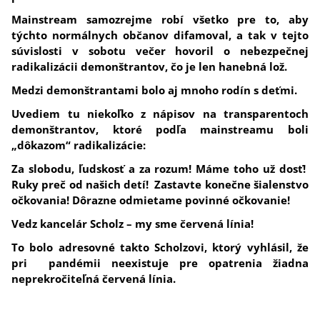
Mainstream samozrejme robí všetko pre to, aby
týchto normálnych občanov difamoval, a tak v tejto
súvislosti v sobotu večer hovoril o nebezpečnej
radikalizácii demonštrantov, čo je len hanebná lož.
Medzi demonštrantami bolo aj mnoho rodín s deťmi.
Uvediem tu niekoľko z nápisov na transparentoch
demonštrantov, ktoré podľa mainstreamu boli
„dôkazom“ radikalizácie:
Za slobodu, ľudskosť a za rozum! Máme toho už dosť!
Ruky preč od našich detí! Zastavte konečne šialenstvo
očkovania! Dôrazne odmietame povinné očkovanie!
Vedz kancelár Scholz – my sme červená línia!
To bolo adresovné takto Scholzovi, ktorý vyhlásil, že
pri pandémii neexistuje pre opatrenia žiadna
neprekročiteľná červená línia.