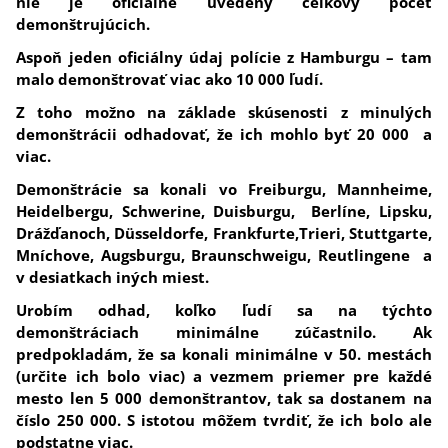
nie je oficiálne uvedený celkový počet
demonštrujúcich.
Aspoň jeden oficiálny údaj polície z Hamburgu – tam
malo demonštrovať viac ako 10 000 ľudí.
Z toho možno na základe skúsenosti z minulých
demonštrácii odhadovať, že ich mohlo byť 20 000 a
viac.
Demonštrácie sa konali vo Freiburgu, Mannheime,
Heidelbergu, Schwerine, Duisburgu, Berlíne, Lipsku,
Drážďanoch, Düsseldorfe, Frankfurte,Trieri, Stuttgarte,
Mníchove, Augsburgu, Braunschweigu, Reutlingene a
v desiatkach iných miest.
Urobím odhad, koľko ľudí sa na týchto
demonštráciach minimálne zúčastnilo. Ak
predpokladám, že sa konali minimálne v 50. mestách
(určite ich bolo viac) a vezmem priemer pre každé
mesto len 5 000 demonštrantov, tak sa dostanem na
číslo 250 000. S istotou môžem tvrdiť, že ich bolo ale
podstatne viac.