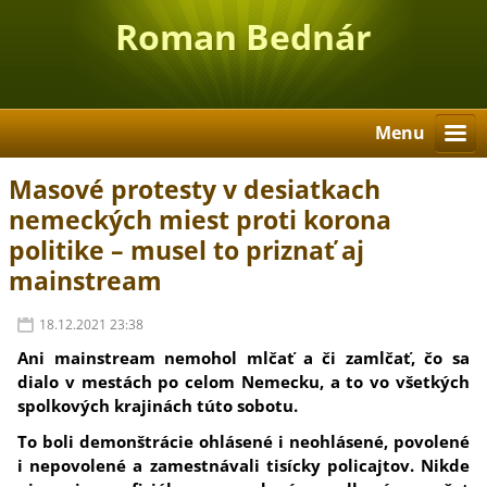
Roman Bednár
Menu
Masové protesty v desiatkach
nemeckých miest proti korona
politike – musel to priznať aj
mainstream
18.12.2021 23:38
Ani mainstream nemohol mlčať a či zamlčať, čo sa
dialo v mestách po celom Nemecku, a to vo všetkých
spolkových krajinách túto sobotu.
To boli demonštrácie ohlásené i neohlásené, povolené
i nepovolené a zamestnávali tisícky policajtov. Nikde