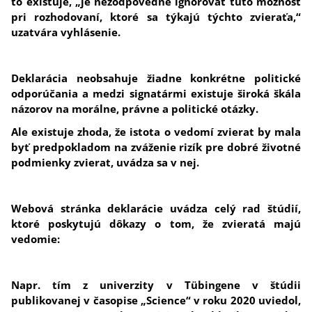
to existuje, „je nezodpovedné ignorovať túto možnosť
pri rozhodovaní, ktoré sa týkajú týchto zvieraťa,“
uzatvára vyhlásenie.
Deklarácia neobsahuje žiadne konkrétne politické
odporúčania a medzi signatármi existuje široká škála
názorov na morálne, právne a politické otázky.
Ale existuje zhoda, že istota o vedomí zvierat by mala
byť predpokladom na zváženie rizík pre dobré životné
podmienky zvierat, uvádza sa v nej.
Webová stránka deklarácie uvádza celý rad štúdií,
ktoré poskytujú dôkazy o tom, že zvieratá majú
vedomie:
Napr. tím z univerzity v Tübingene v štúdii
publikovanej v časopise „Science“ v roku 2020 uviedol,