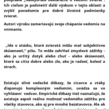
Ich cieľom je podnietiť ďalší výskum v tejto oblasti a
zvýšiť povedomie pre dobré životné podmienky
zvierat.
Autori výroku zameriavajú svoje chápanie vedomia na
vnímanie.
„Ide o otázku, ktoré zvieratá môžu mať subjektívne
skúsenosti,“ píšu. To môže zahŕňať zmyslové zážitky -
ako je určitý dotyk alebo chuť - alebo skúsenosti,
ktoré sa cítia dobre alebo zle, ako je radosť, bolesť a
strach.
Existujú silné vedecké dôkazy, že cicavce a vtáky
disponujú komplexným vedomím, uvádza sa vo
vyhlásení vedcov. Empirické dôkazy tiež naznačujú, že
existuje aspoň reálna možnosť vedomého zážitku pre
všetky stavovce, ako aj pre mnohé bezstavovce. Ale ak