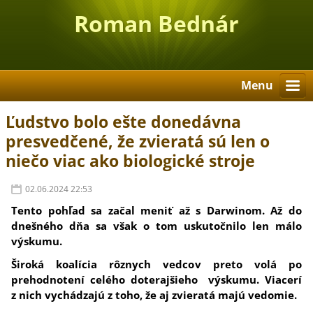
Roman Bednár
Menu
Ľudstvo bolo ešte donedávna
presvedčené, že zvieratá sú len o
niečo viac ako biologické stroje
02.06.2024 22:53
Tento pohľad sa začal meniť až s Darwinom. Až do
dnešného dňa sa však o tom uskutočnilo len málo
výskumu.
Široká koalícia rôznych vedcov preto volá po
prehodnotení celého doterajšieho výskumu. Viacerí
z nich vychádzajú z toho, že aj zvieratá majú vedomie.