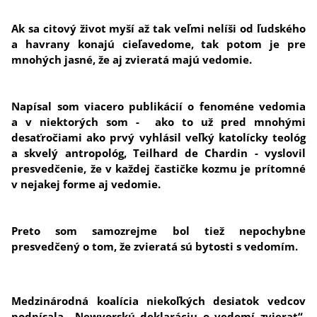
Ak sa citový život myší až tak veľmi nelíši od ľudského
a havrany konajú cieľavedome, tak potom je pre
mnohých jasné, že aj zvieratá majú vedomie.
Napísal som viacero publikácií o fenoméne vedomia
a v niektorých som -
ako to už pred mnohými
desaťročiami ako prvý vyhlásil veľký katolícky teológ
a skvelý antropológ, Teilhard de Chardin
- vyslovil
presvedčenie, že v každej častičke kozmu je prítomné
v nejakej forme aj vedomie.
Preto som samozrejme bol tiež nepochybne
presvedčený o tom, že zvieratá sú bytosti s vedomím.
Medzinárodná koalícia niekoľkých desiatok vedcov
podpísala „Newyorskú deklaráciu o vedomí zvierat“.