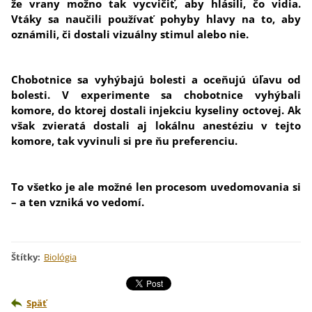
že vrany možno tak vycvičiť, aby hlásili, čo vidia.
Vtáky sa naučili používať pohyby hlavy na to, aby
oznámili, či dostali vizuálny stimul alebo nie.
Chobotnice sa vyhýbajú bolesti a oceňujú úľavu od
bolesti. V experimente sa chobotnice vyhýbali
komore, do ktorej dostali injekciu kyseliny octovej. Ak
však zvieratá dostali aj lokálnu anestéziu v tejto
komore, tak vyvinuli si pre ňu preferenciu.
To všetko je ale možné len procesom uvedomovania si
– a ten vzniká vo vedomí.
Štítky
:
Biológia
Späť