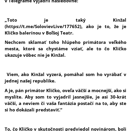
v Telegrame vyjadril nasledovne:
„Toto je taký Kinžal
(https://t.me/SolovievLive/177652), ako je to, že je
Kličko balerínou v Boľšoj Teatr.
Nechcem sklamať toho hlúpeho primátora veľkého
mesta, ktoré sa chystáme vziať, ale to čo Kličko
ukazuje vôbec nie je Kinžal.
Viem, ako Kinžal vyzerá, pomáhal som ho vyrábať v
jednej našej republike.
A je, pán primátor Kličko, oveľa väčší a mocnejší, ako si
myslíte. Aby som to vyjadril jasnejšie, je asi 30-krát
väčší, a neviem či vaša fantázia postačí na to, aby ste
si ho dokázali predstaviť.“
To, čo Kličko v skutočnosti predviedol novinárom, boli