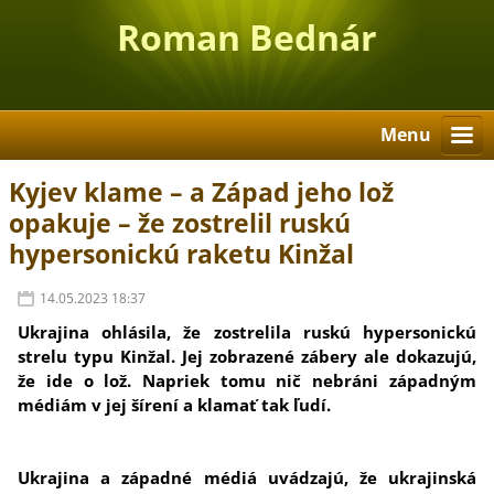
Roman Bednár
Menu
Kyjev klame – a Západ jeho lož
opakuje – že zostrelil ruskú
hypersonickú raketu Kinžal
14.05.2023 18:37
Ukrajina ohlásila, že zostrelila ruskú hypersonickú
strelu typu Kinžal. Jej zobrazené zábery ale dokazujú,
že ide o lož. Napriek tomu nič nebráni západným
médiám v jej šírení a klamať tak ľudí.
Ukrajina a západné médiá uvádzajú, že ukrajinská