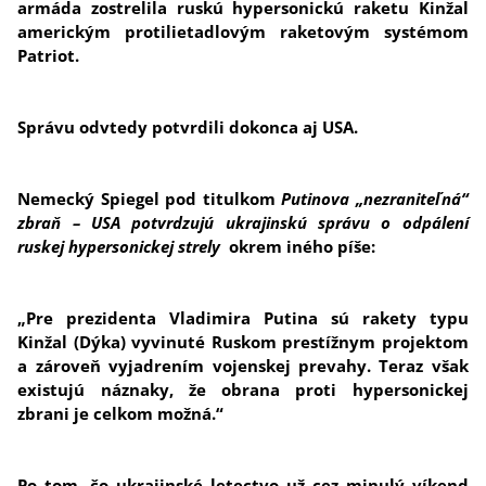
armáda zostrelila ruskú hypersonickú raketu Kinžal
americkým protilietadlovým raketovým systémom
Patriot.
Správu odvtedy potvrdili dokonca aj USA.
Nemecký Spiegel pod titulkom
Putinova „nezraniteľná“
zbraň – USA potvrdzujú ukrajinskú správu o odpálení
ruskej hypersonickej strely
okrem iného píše:
„Pre prezidenta Vladimira Putina sú rakety typu
Kinžal (Dýka) vyvinuté Ruskom prestížnym projektom
a zároveň vyjadrením vojenskej prevahy. Teraz však
existujú náznaky, že obrana proti hypersonickej
zbrani je celkom možná.“
Po tom, čo ukrajinské letectvo už cez minulý víkend