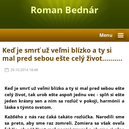
Roman Bednár
Menu
Keď je smrť už veľmi blízko a ty si
mal pred sebou ešte celý život..........
29.10.2014 18:48
Keď je smrť už veľmi blízko a ty si mal pred sebou ešte
celý život, tak urob ešte aspoň jednu vec - splň si ešte
jeden krásny sen a ním sa rozlúč v pokoji, harmónii a
láske s týmto svetom.
Každého z nás raz čaká takáto rozlúčka. Narodili sme
sa preto, aby sme raz zomreli. Zomiera sa však oveľa