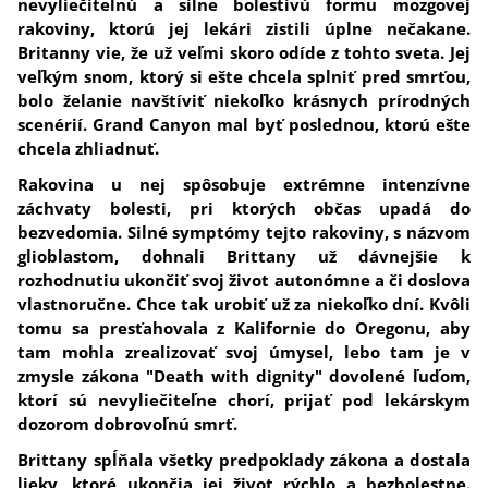
nevyliečiteľnú a silne bolestivú formu mozgovej
rakoviny, ktorú jej lekári zistili úplne nečakane.
Britanny vie, že už veľmi skoro odíde z tohto sveta. Jej
veľkým snom, ktorý si ešte chcela splniť pred smrťou,
bolo želanie navštíviť niekoľko krásnych prírodných
scenérií. Grand Canyon mal byť poslednou, ktorú ešte
chcela zhliadnuť.
Rakovina u nej spôsobuje extrémne intenzívne
záchvaty bolesti, pri ktorých občas upadá do
bezvedomia. Silné symptómy tejto rakoviny, s názvom
glioblastom, dohnali Brittany už dávnejšie k
rozhodnutiu ukončiť svoj život autonómne a či doslova
vlastnoručne. Chce tak urobiť už za niekoľko dní. Kvôli
tomu sa presťahovala z Kalifornie do Oregonu, aby
tam mohla zrealizovať svoj úmysel, lebo tam je v
zmysle zákona "Death with dignity" dovolené ľuďom,
ktorí sú nevyliečiteľne chorí, prijať pod lekárskym
dozorom dobrovoľnú smrť.
Brittany spĺňala všetky predpoklady zákona a dostala
lieky, ktoré ukončia jej život rýchlo a bezbolestne.