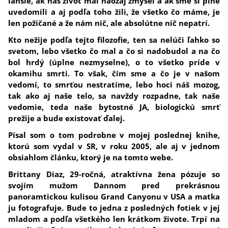
ľahšie, ak náš život mal naozaj zmysel a ak sme si plne
uvedomili a aj podľa toho žili, že všetko čo máme, je
len požičané a že nám nič, ale absolútne nič nepatrí.
Kto nežije podľa tejto filozofie, ten sa nelúči ľahko so
svetom, lebo všetko čo mal a čo si nadobudol a na čo
bol hrdý (úplne nezmyselne), o to všetko príde v
okamihu smrti.
To však, čím sme a čo je v našom
vedomí, to smrťou nestratíme, lebo hoci náš mozog,
tak ako aj naše telo, sa navždy rozpadne, tak naše
vedomie, teda naše bytostné JA, biologickú smrť
prežije a bude existovať ďalej.
Písal som o tom podrobne v mojej poslednej knihe,
ktorú som vydal v SR, v roku 2005, ale aj v jednom
obsiahlom článku, ktorý je na tomto webe.
Brittany Diaz, 29-ročná, atraktívna žena pózuje so
svojím mužom Dannom pred prekrásnou
panoramtickou kulisou Grand Canyonu v USA a matka
ju fotografuje. Bude to jedna z posledných fotiek v jej
mladom a podľa všetkého len krátkom živote.
Trpí na