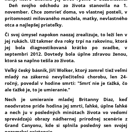
Deň svojho odchodu zo života stanovila na 1.
november. Chce zomrieť doma, vo vlastnej posteli, v
prítomnosti milovaného manžela, matky, nevlastného
otca a najlepšej priateľky.
Či svoj úmysel napokon naozaj zrealizuje, to leží len v
jej rukách. Už takmer dva roky trpí na rakovinu, ktorá
jej bola diagnostikovaná krátko po svadbe, v
septembri 2012. Dovtedy bola úplne zdravou ženou,
ktorá sa naplno tešila zo života.
Veľký český básnik, Jiří Wolker, ktorý zomrel tiež veľmi
mladý na zákernú nevyliečiteľnú chorobu, len 24-
ročný, povedal v hodine smrti: "Smrť nie je ťažká, čo
ale ťažké je, to je umieranie."
Nech je umieranie mladej Britanny Diaz, keď
neodvratne príde hodina jej smrti, ľahké, úplne ľahké
a nech ju v posledných minútach života vo vedomí
sprevádzajú obrazy nádhernej prírodnej scenérie z
Grand Canyonu, kde si splnila posledný sen svojej
pozemskej existencie.