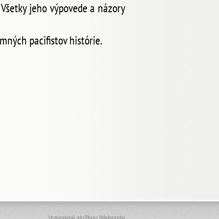
 Všetky jeho výpovede a názory
mných pacifistov histórie.
Vytvorené službou
Webnode