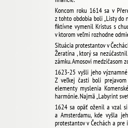
Koncom roku 1614 sa v Přerov
z tohto obdobia boli „Listy do 
fiktívne vymenil Kristus s chu
v ktorom veľmi rozhodne odmiet
Situácia protestantov v Čechác
Žeratína , ktorý sa nezúčastn
zámku. Amosovi medzičasom zo
1623-25 vyšli jeho významné di
Z veľkej časti boli prejavom
elementy myslenia Komenskéh
harmónie. Najmä „Labyrint sveta
1624 sa opäť oženil a vzal si 
a Amsterdamu, kde vyšla jeh
protestantov v Čechách a pre 