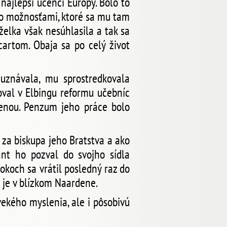
najlepší učenci Európy. Bolo to
alo možnosťami, ktoré sa mu tam
elka však nesúhlasila a tak sa
cartom. Obaja sa po celý život
uznávala, mu sprostredkovala
oval v Elbingu reformu učebníc
ženou. Penzum jeho práce bolo
 za biskupa jeho Bratstva a ako
ant ho pozval do svojho sídla
okoch sa vrátil posledný raz do
 je v blízkom Naardene.
ekého myslenia, ale i pôsobivú