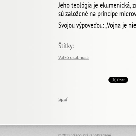
Jeho teológia je ekumenická, 
sú založené na princípe miero
Svojou výpoveďou: „Vojna je ni
Štítky
:
Veľké osobnosti
Späť
© 2013 Všetky práva vyhradené.