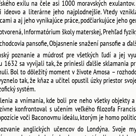
ľského exilu na čele asi 1000 moravských exulantov
li ideovo a literárne jeho najplodnejšie. Vtedy vznik
mi a aj jeho vynikajúce práce, podčiarkujúce jeho gen
 otvorená, Informatórium školy materskej, Prehľad fyzi
chodcovia pansofie, Objasnenie snažení pansofie a ďalšie
ký poznanie a múdrosť pre všetkých ľudí a jej vyu
u 1632 sa vyvíjali tak, že priniesli ďalšie sklamania p
uli. Bol to dôležitý moment v živote Amosa – rozhodo
vyznelo tak, že kňaz a učitel opustil úzky priestor svoj
zofický systém.
lenia a vnímania, kde boli pre neho všetky objekty a 
nzívne konfrontoval s učením veľkého filozofa Francisa
opozície voči Baconovmu ideálu, ktorým je homo politic
zvanie anglických učencov do Londýna. Svoje myš