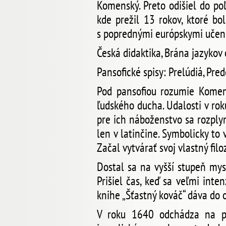
Komenský. Preto odišiel do po
kde prežil 13 rokov, ktoré bo
s poprednými európskymi učenca
Česká didaktika, Brána jazykov
Pansofické spisy: Prelúdiá, Pred
Pod pansofiou rozumie Komens
ľudského ducha. Udalosti v rok
pre ich náboženstvo sa rozplyn
len v latinčine. Symbolicky to 
Začal vytvárať svoj vlastný filo
Dostal sa na vyšší stupeň mys
Prišiel čas, keď sa veľmi inte
knihe „Šťastný kováč“ dáva do 
V roku 1640 odchádza na po