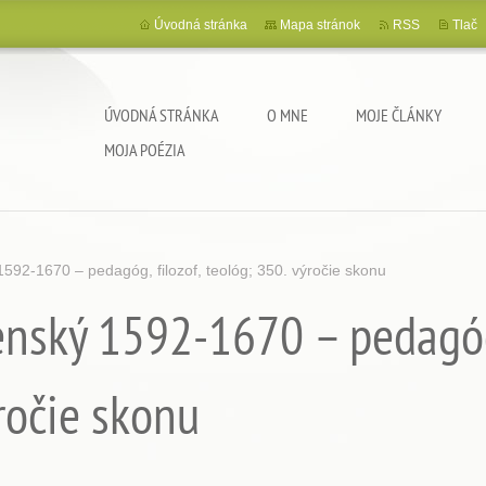
Úvodná stránka
Mapa stránok
RSS
Tlač
ÚVODNÁ STRÁNKA
O MNE
MOJE ČLÁNKY
MOJA POÉZIA
92-1670 – pedagóg, filozof, teológ; 350. výročie skonu
ský 1592-1670 – pedagóg, 
ročie skonu