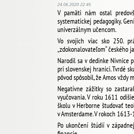
24.06.2020 22:45
V pamäti nám ostal predovš
systematickej pedagogiky. Gen
univerzálnym učencom.
Vo svojich viac sko 250. prá
„zdokonalovateľom“ českého ja
Narodil sa v dedinke Nivnice p
pri slovenskej hranici. Tvrdé s
pôvod spôsobil, že Amos vždy m
Negatívne zážitky so zastar
vyučovania. V roku 1611 odiši
školu v Herborne študovať teol
v Amsterdame. V rokoch 1613-1
Po ukončení štúdií v západnej
financie.