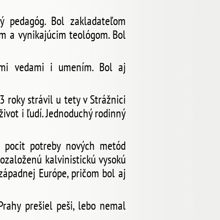
ý pedagóg. Bol zakladateľom
om a vynikajúcim teológom. Bol
nými vedami i umením. Bol aj
roky strávil u tety v Strážnici
život i ľudí. Jednoduchý rodinný
m pocit potreby nových metód
ozaloženú kalvinistickú vysokú
 západnej Európe, pričom bol aj
Prahy prešiel peši, lebo nemal