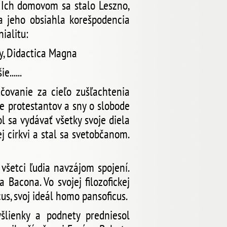
. Ich domovom sa stalo Leszno,
la jeho obsiahla korešpodencia
ialitu:
ky, Didactica Magna
......
čovanie za cieľo zušľachtenia
re protestantov a sny o slobode
l sa vydávať všetky svoje diela
ej cirkvi a stal sa svetobčanom.
všetci ľudia navzájom spojení.
 Bacona. Vo svojej filozofickej
us, svoj ideál homo pansoficus.
lienky a podnety predniesol