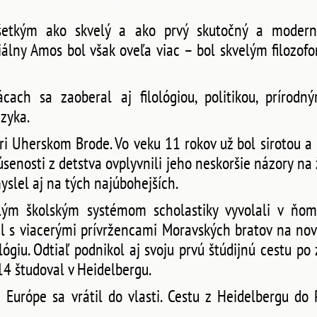
etkým ako skvelý a ako prvý skutočný a modern
iálny Amos bol však oveľa viac – bol skvelým filozof
cach sa zaoberal aj filológiou, politikou, prírod
zyka.
ri Uherskom Brode. Vo veku 11 rokov už bol sirotou a 3 
kúsenosti z detstva ovplyvnili jeho neskoršie názory na 
yslel aj na tých najúbohejších.
alým školským systémom scholastiky vyvolali v ňo
el s viacerými prívržencami Moravských bratov na nov
ógiu. Odtiaľ podnikol aj svoju prvú štúdijnú cestu po
4 študoval v Heidelbergu.
 Európe sa vrátil do vlasti. Cestu z Heidelbergu do 