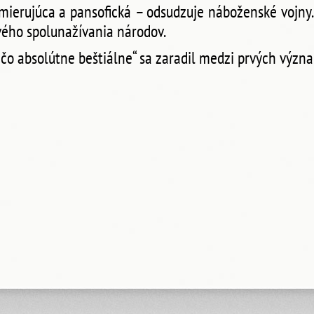
zmierujúca a pansofická – odsudzuje náboženské vojny.
vého spolunažívania národov.
ečo absolútne beštiálne“ sa zaradil medzi prvých význa