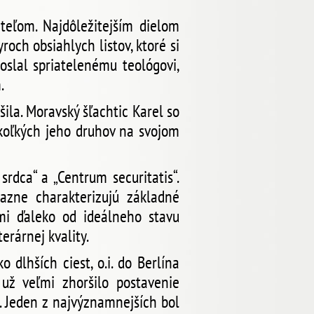
eľom. Najdôležitejším dielom
roch obsiahlych listov, ktoré si
poslal spriatelenému teológovi,
.
ila. Moravský šľachtic Karel so
ekoľkých jeho druhov na svojom
srdca“ a „Centrum securitatis“.
razne charakterizujú základné
mi ďaleko od ideálneho stavu
erárnej kvality.
 dlhších ciest, o.i. do Berlína
už veľmi zhoršilo postavenie
. Jeden z najvýznamnejších bol