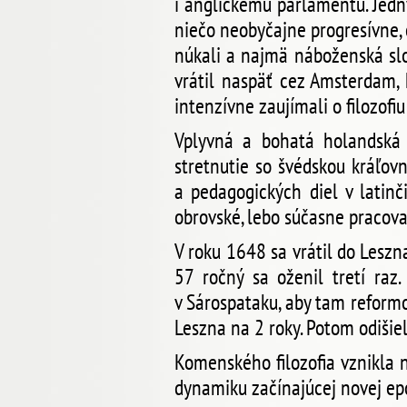
i anglickému parlamentu. Jedný
niečo neobyčajne progresívne, 
núkali a najmä náboženská slo
vrátil naspäť cez Amsterdam, 
intenzívne zaujímali o filozofi
Vplyvná a bohatá holandská 
stretnutie so švédskou kráľov
a pedagogických diel v latin
obrovské, lebo súčasne pracoval
V roku 1648 sa vrátil do Leszn
57 ročný sa oženil tretí raz
v Sárospataku, aby tam reformo
Leszna na 2 roky. Potom odišie
Komenského filozofia vznikla 
dynamiku začínajúcej novej ep