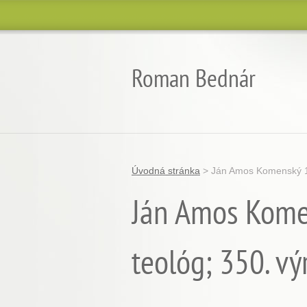
Roman Bednár
Úvodná stránka
>
Ján Amos Komenský 15
Ján Amos Komen
teológ; 350. vý