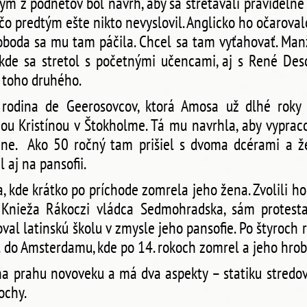
m z podnetov bol návrh, aby sa stretávali pravidelne 
čo predtým ešte nikto nevyslovil. Anglicko ho očarov
boda sa mu tam páčila. Chcel sa tam vyťahovať. Manž
kde sa stretol s početnými učencami, aj s René Des
u toho druhého.
rodina de Geerosovcov, ktorá Amosa už dlhé roky 
nou Kristínou v Štokholme. Tá mu navrhla, aby vyprac
čine. Ako 50 ročný tam prišiel s dvoma dcérami a 
 aj na pansofii.
a, kde krátko po príchode zomrela jeho žena. Zvolili ho
. Knieža Rákoczi vládca Sedmohradska, sám protest
val latinskú školu v zmysle jeho pansofie. Po štyroch r
l do Amsterdamu, kde po 14. rokoch zomrel a jeho hrob
na prahu novoveku a má dva aspekty – statiku stredov
ochy.