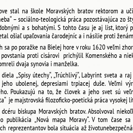
e stal na škole Moravských bratov rektorom a učit
neba“ – sociálno-teologická práca pozostávajúca zo šty
dobnými a s bohatými. S tohto času je aj list, ktorý 
al ošiaľ upaľovania čarodejníc a i násilie proti ženám
h sa po poražke na Bielej hore v roku 1620 veľmi zhorš
il povstania proti cisárovi prichýlil Komenského a ni
mreli dvaja synovia i manželka.
ela „Spisy útechy“, „Trúchlivý“, Labyrint sveta a raj 
 jeho ubolenej, depresiami trpiacej duše. Veľmi vý
o. Poukazujú na to, že človek a jeho svet sú veľ
“ je majstrovská filozoficko-poetická práca vysokej lit
dcéru biskupa Moravských bratov. Absolvoval niekoľko
o publikácia „Nová mapa Moravy“. V tom čase sa 
ich reprezentantov bola situácia až životunebezpečná