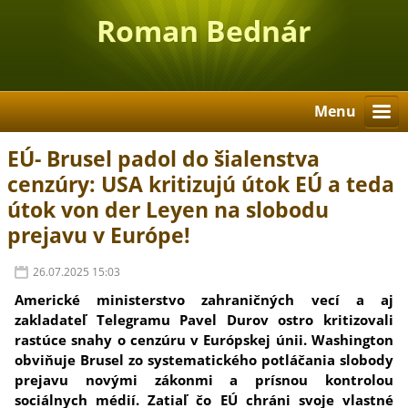
Roman Bednár
Menu
EÚ- Brusel padol do šialenstva
cenzúry: USA kritizujú útok EÚ a teda
útok von der Leyen na slobodu
prejavu v Európe!
26.07.2025 15:03
Americké ministerstvo zahraničných vecí a aj
zakladateľ Telegramu Pavel Durov ostro kritizovali
rastúce snahy o cenzúru v Európskej únii. Washington
obviňuje Brusel zo systematického potláčania slobody
prejavu novými zákonmi a prísnou kontrolou
sociálnych médií. Zatiaľ čo EÚ chráni svoje vlastné