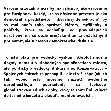
Varovania zo zahraničia by mali slúžiť aj ako varovanie
pre Európanov. Každý, kto sa dôsledne prezentuje ako
demokrat a predstaviteľ „liberálnej demokracie“, by
sa mal podľa toho správať. Názory, myšlienky a
pohľady, ktoré sa odchyľujú od prevládajúcich
naratívov, nie sú dezinformáciami ani „nenávistnými
prejavmi“, ale súčasťou demokratickej diskusie.
To isté platí pre vedecký výskum. Absolutizmus a
dogmy nemajú v slobodných spoločnostiach miesto,
ale politický a vedecký diskurz áno. Konzervatívci v
Spojených štátoch to pochopili – ale tí v Európe (ak ich
tak vôbec ešte môžeme nazvať) evidentne
uprednostňujú podriadenie sa ľavicovo-
globalistickému duchu doby, ktorý sa snaží ľudí vtlačiť
do tesného korzetu a oládať a manipulovať ich.