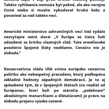
Takéto vyhlásenia nemusia byť pekné, ale ako verejne
činná osoba si musíte vybudovať hrubú kožu a
povzniesť sa nad takéto veci.
Americké ministerstvo zahraničných vecí tiež vydalo
nezvyčajne ostré slová: „V Európe sú tisíce ľudí
odsúdené za kritiku vlastných vlád. Toto orwellovské
posolstvo Spojené štáty neoklame. Cenzúra nie je
sloboda.“
Konzervatívna vláda USA vníma európsku cenzúrnu
politiku ako nebezpečný precedens, ktorý podkopáva
základné hodnoty západných demokracií. Je to aj
spôsobené tým, že v Spojených štátoch (na rozdiel od
Európanov, ktorí boli po stáročia „požehnaní“
absolútnymi monarchiami a diktatúrami) je právo na
slobodu prejavu vysoko cenené.