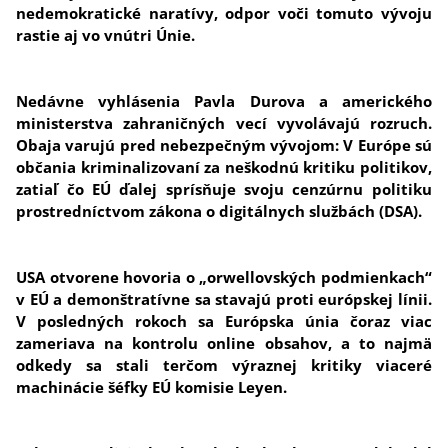
nedemokratické naratívy, odpor voči tomuto vývoju
rastie aj vo vnútri Únie.
Nedávne vyhlásenia Pavla Durova a amerického
ministerstva zahraničných vecí vyvolávajú rozruch.
Obaja varujú pred nebezpečným vývojom: V Európe sú
občania kriminalizovaní za neškodnú kritiku politikov,
zatiaľ čo EÚ ďalej sprísňuje svoju cenzúrnu politiku
prostredníctvom zákona o digitálnych službách (DSA).
USA otvorene hovoria o „orwellovských podmienkach“
v EÚ a demonštratívne sa stavajú proti európskej línii.
V posledných rokoch sa Európska únia čoraz viac
zameriava na kontrolu online obsahov, a to najmä
odkedy sa stali terčom výraznej kritiky viaceré
machinácie šéfky EÚ komisie Leyen.