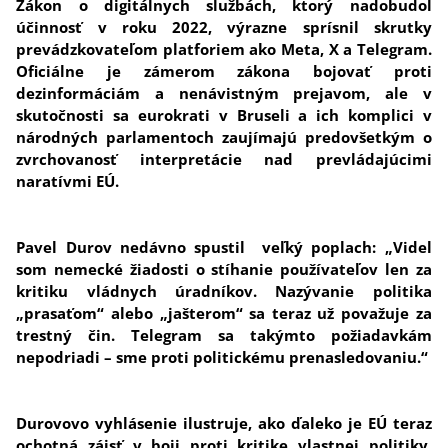
Zákon o digitálnych službách, ktorý nadobudol
účinnosť v roku 2022, výrazne sprísnil skrutky
prevádzkovateľom platforiem ako Meta, X a Telegram.
Oficiálne je zámerom zákona bojovať proti
dezinformáciám a nenávistným prejavom, ale v
skutočnosti sa eurokrati v Bruseli a ich komplici v
národných parlamentoch zaujímajú predovšetkým o
zvrchovanosť interpretácie nad prevládajúcimi
naratívmi EÚ.
Pavel Durov nedávno spustil veľký poplach: „Videl
som nemecké žiadosti o stíhanie používateľov len za
kritiku vládnych úradníkov. Nazývanie politika
„prasaťom“ alebo „jašterom“ sa teraz už považuje za
trestný čin. Telegram sa takýmto požiadavkám
nepodriadi – sme proti politickému prenasledovaniu.“
Durovovo vyhlásenie ilustruje, ako ďaleko je EÚ teraz
ochotná zájsť v boji proti kritike vlastnej politiky.