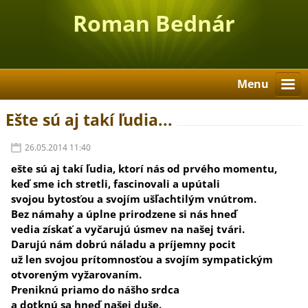
Roman Bednár
Menu
Ešte sú aj takí ľudia...
26.05.2014 11:40
ešte sú aj takí ľudia, ktorí nás od prvého momentu,
keď sme ich stretli, fascinovali a upútali
svojou bytosťou a svojím ušľachtilým vnútrom.
Bez námahy a úplne prirodzene si nás hneď
vedia získať a vyčarujú úsmev na našej tvári.
Darujú nám dobrú náladu a príjemny pocit
už len svojou prítomnosťou a svojím sympatickým
otvoreným vyžarovaním.
Preniknú priamo do nášho srdca
a dotknú sa hneď našej duše.