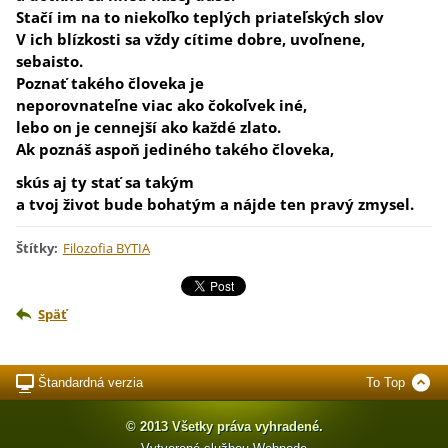
Stačí im na to niekoľko teplých priateľských slov
V ich blízkosti sa vždy cítime dobre, uvoľnene,
sebaisto.
Poznať takého človeka je
neporovnateľne viac ako čokoľvek iné,
lebo on je cennejší ako každé zlato.
Ak poznáš aspoň jediného takého človeka,
skús aj ty stať sa takým
a tvoj život bude bohatým a nájde ten pravý zmysel.
Štítky
:
Filozofia BYTIA
Späť
Štandardná verzia
To Top
© 2013 Všetky práva vyhradené.