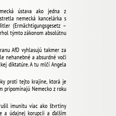
nemecká ústava ako jedna z
 stretla nemecká kancelárka s
itler (Ermächtigungsgesetz –
 strhol týmto zákonom absolútnu
 stranu AfD vyhlasujú takmer za
 ale nehanebné a absurdné voči
kej diktatúre. A tu mlčí Angela
 proti tejto krajine, ktorá je
m pripomínajú Nemecko z roku
šil imunitu viac ako štvrtiny
e a údajnej korupcii a ďalším