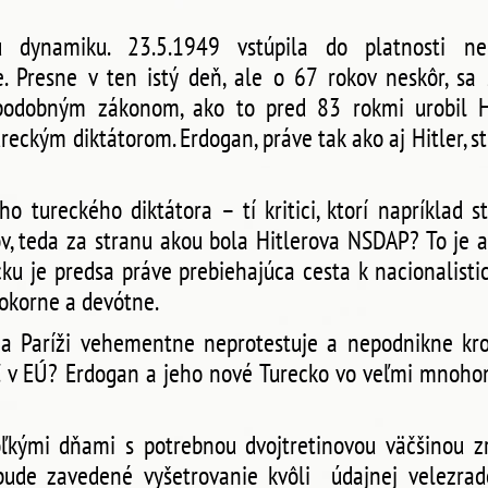
u dynamiku. 23.5.1949 vstúpila do platnosti 
e. Presne v ten istý deň, ale o 67 rokov neskôr, sa
 podobným zákonom, ako to pred 83 rokmi urobil H
ureckým diktátorom. Erdogan, práve tak ako aj Hitler,
ho tureckého diktátora – tí kritici, ktorí napríklad
ov, teda za stranu akou bola Hitlerova NSDAP? To je
cku je predsa práve prebiehajúca cesta k nacionalistic
pokorne a devótne.
e a Paríži vehementne neprotestuje a nepodnikne kroky
 v EÚ? Erdogan a jeho nové Turecko vo veľmi mnoho
ľkými dňami s potrebnou dvojtretinovou väčšinou zru
 bude zavedené vyšetrovanie kvôli údajnej velezrad