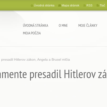
Úvodná stránka
Mapa stránok
RSS
Tlač
ÚVODNÁ STRÁNKA
O MNE
MOJE ČLÁNKY
MOJA POÉZIA
presadil Hitlerov zákon, Angela a Brusel mlčia
amente presadil Hitlerov z