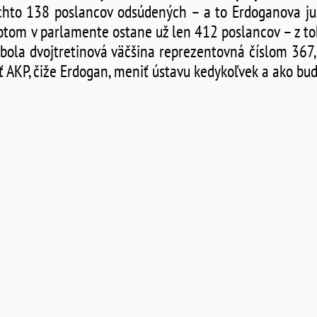
hto 138 poslancov odsúdených – a to Erdoganova justí
otom v parlamente ostane už len 412 poslancov – z t
 bola dvojtretinová väčšina reprezentovná číslom 367
 AKP, čiže Erdogan, meniť ústavu kedykoľvek a ako bu