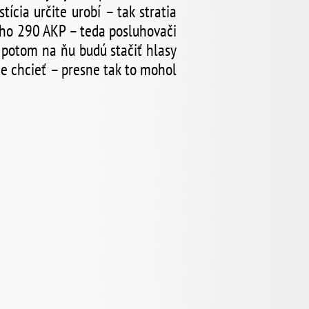
cia určite urobí – tak stratia
oho 290 AKP – teda posluhovači
, potom na ňu budú stačiť hlasy
de chcieť – presne tak to mohol