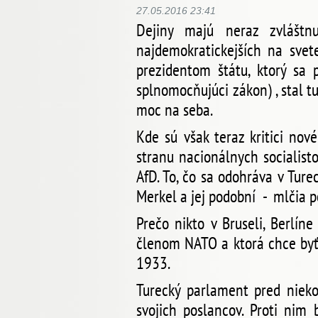
27.05.2016 23:41
Dejiny majú neraz zvláštn
najdemokratickejších na svet
prezidentom štátu, ktorý sa
splnomocňujúci zákon) , stal t
moc na seba.
Kde sú však teraz kritici nové
stranu nacionálnych socialist
AfD. To, čo sa odohráva v Ture
Merkel a jej podobní - mlčia 
Prečo nikto v Bruseli, Berlín
členom NATO a ktorá chce byť
1933.
Turecký parlament pred nieko
svojich poslancov. Proti nim