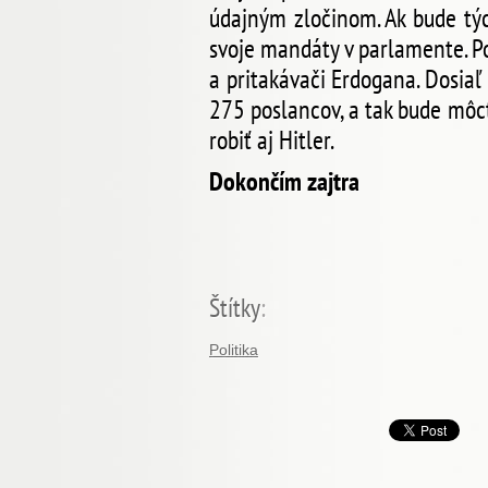
údajným zločinom. Ak bude týc
svoje mandáty v parlamente. P
a pritakávači Erdogana. Dosiaľ
275 poslancov, a tak bude môcť
robiť aj Hitler.
Dokončím zajtra
Štítky
:
Politika