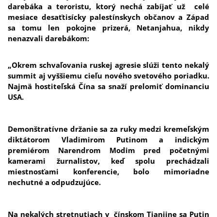
darebáka a teroristu, ktorý nechá zabíjať už celé
mesiace desaťtisícky palestínskych občanov a Západ
sa tomu len pokojne prizerá, Netanjahua, nikdy
nenazvali darebákom:
„Okrem schvaľovania ruskej agresie slúži tento nekalý
summit aj vyššiemu cieľu nového svetového poriadku.
Najmä hostiteľská Čína sa snaží prelomiť dominanciu
USA.
Demonštratívne držanie sa za ruky medzi kremeľským
diktátorom Vladimirom Putinom a indickým
premiérom Narendrom Modim pred početnými
kamerami žurnalistov, keď spolu prechádzali
miestnosťami konferencie, bolo mimoriadne
nechutné a odpudzujúce.
Na nekalých stretnutiach v čínskom Tianjine sa Putin