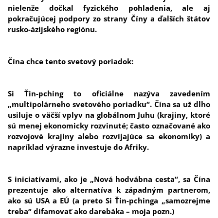
nielenže dočkal fyzického pohladenia, ale aj
pokračujúcej podpory zo strany Číny a ďalších štátov
rusko-ázijského regiónu.
Čína chce tento svetový poriadok:
Si Ťin-pching to oficiálne nazýva zavedením
„multipolárneho svetového poriadku“. Čína sa už dlho
usiluje o väčší vplyv na globálnom Juhu (krajiny, ktoré
sú menej ekonomicky rozvinuté; často označované ako
rozvojové krajiny alebo rozvíjajúce sa ekonomiky) a
napríklad výrazne investuje do Afriky.
S iniciatívami, ako je „Nová hodvábna cesta“, sa Čína
prezentuje ako alternatíva k západným partnerom,
ako sú USA a EÚ (a preto Si Ťin-pchinga „samozrejme
treba“ difamovať ako darebáka – moja pozn.)