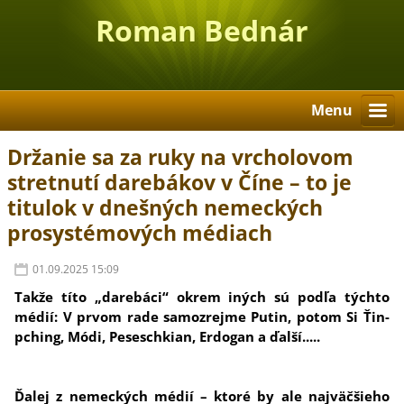
Roman Bednár
Menu
Držanie sa za ruky na vrcholovom
stretnutí darebákov v Číne – to je
titulok v dnešných nemeckých
prosystémových médiach
01.09.2025 15:09
Takže títo „darebáci“ okrem iných sú podľa týchto
médií: V prvom rade samozrejme Putin, potom Si Ťin-
pching, Módi, Peseschkian, Erdogan a ďalší.....
Ďalej z nemeckých médií – ktoré by ale najväčšieho