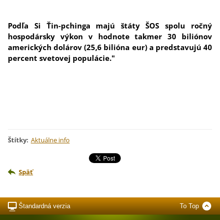
Podľa Si Ťin-pchinga majú štáty ŠOS spolu ročný
hospodársky výkon v hodnote takmer 30 biliónov
amerických dolárov (25,6 bilióna eur) a predstavujú 40
percent svetovej populácie."
Štítky
:
Aktuálne info
Späť
Štandardná verzia
To Top