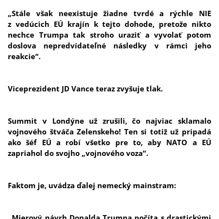
„Stále však neexistuje žiadne tvrdé a rýchle NIE
z vedúcich EÚ krajín k tejto dohode, pretože nikto
nechce Trumpa tak stroho uraziť a vyvolať potom
doslova nepredvídateľné následky v rámci jeho
reakcie“.
Viceprezident JD Vance teraz zvyšuje tlak.
Summit v Londýne už zrušili, čo najviac sklamalo
vojnového štváča Zelenskeho! Ten si totiž už pripadá
ako šéf EÚ a robí všetko pre to, aby NATO a EÚ
zapriahol do svojho „vojnového voza“.
Faktom je, uvádza ďalej nemecký mainstram:
„Mierový návrh Donalda Trumpa počíta s drastickými