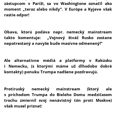
zástupcom v Paríži, sa vo Washingtone označil ako
moment „teraz alebo nikdy“. V Európe a Kyjeve však
rastie odpor!
Obava, ktorú podáva napr. nemecký mainstream
takto komentuje: „Vojnový štváč Rusko zostane
nepotrestaný a navyše bude masívne odmenený!“
Ale alternatívne médiá a platformy v Rakúsku
i Nemecku, (s ktorými máme už dlhodobo dobré
kontakty) ponuku Trumpa nadšene pozdravujú.
Protiruský nemecký mainstream (ktorý ale
s príchodom Trumpa do Bieleho Domu medzičasom
trochu zmiernil svoj nenávistný tón proti Moskve)
však musel priznať: