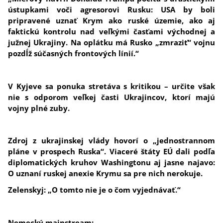
ústupkami voči agresorovi Rusku: USA by boli
pripravené uznať Krym ako ruské územie, ako aj
faktickú kontrolu nad veľkými časťami východnej a
južnej Ukrajiny. Na oplátku má Rusko „zmraziť“ vojnu
pozdĺž súčasných frontových línií.“
V Kyjeve sa ponuka stretáva s kritikou – určite však
nie s odporom veľkej časti Ukrajincov, ktorí majú
vojny plné zuby.
Zdroj z ukrajinskej vlády hovorí o „jednostrannom
pláne v prospech Ruska“. Viaceré štáty EÚ dali podľa
diplomatických kruhov Washingtonu aj jasne najavo:
O uznaní ruskej anexie Krymu sa pre nich nerokuje.
Zelenskyj: „O tomto nie je o čom vyjednávať.“
Nemecký mainstream: