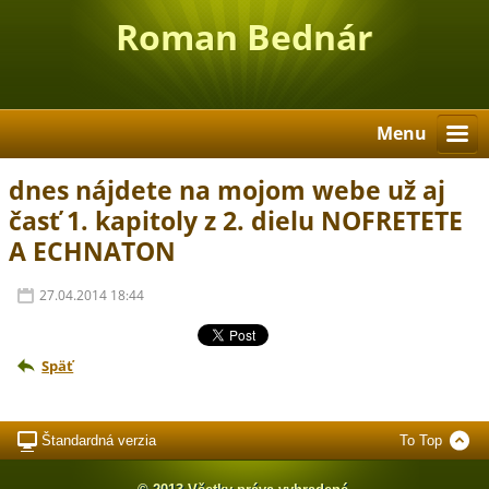
Roman Bednár
Menu
dnes nájdete na mojom webe už aj
časť 1. kapitoly z 2. dielu NOFRETETE
A ECHNATON
27.04.2014 18:44
Späť
Štandardná verzia
To Top