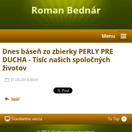
Roman Bednár
Menu
Dnes báseň zo zbierky PERLY PRE
DUCHA - Tisíc našich spoločných
životov
21.04.2014 00:01
Späť
Štandardná verzia
To Top