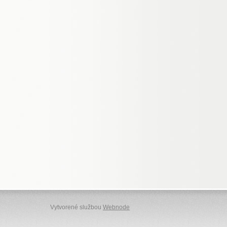
Vytvorené službou
Webnode