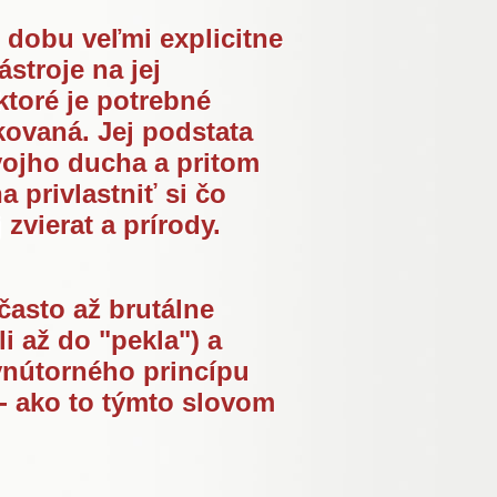
 dobu veľmi explicitne
stroje na jej
ktoré je potrebné
kovaná. Jej podstata
vojho ducha a pritom
 privlastniť si čo
 zvierat a prírody.
často až brutálne
i až do "pekla") a
vnútorného princípu
 ako to týmto slovom