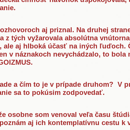
anie.
rozhovoroch aj priznal. Na druhej stran
a z tých vyžarovala absolútna vnútorn
 ale aj hlboká účasť na iných ľuďoch. 
len v náznakoch nevychádzalo, to bola n
 EGOIZMUS.
pade a čím to je v prípade druhom? V p
anie sa to pokúsim zodpovedať.
 že osobne som venoval veľa času štúd
poznám aj ich kontemplatívnu cestu k 