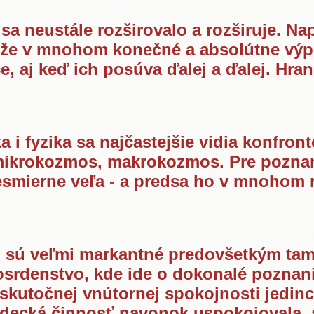
a neustále rozširovalo a rozširuje. Na
ôže v mnohom konečné a absolútne výp
e, aj keď ich posúva ďalej a ďalej. Hra
a i fyzika sa najčastejšie vidia konfro
 mikrokozmos, makrokozmos. Pre poznani
esmierne veľa - a predsa ho v mnohom 
, sú veľmi markantné predovšetkým tam,
losrdenstvo, kde ide o dokonalé poznan
 skutočnej vnútornej spokojnosti jedi
edecká činnosť navonok uspokojovala, a