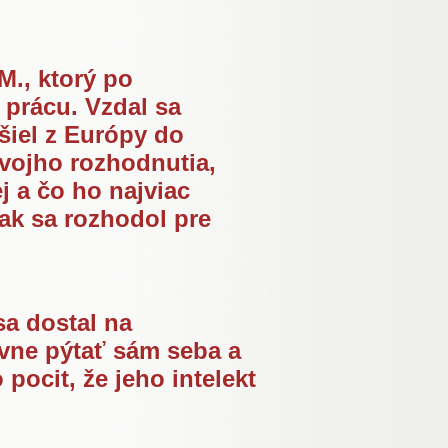
., ktorý po
prácu. Vzdal sa
šiel z Európy do
svojho rozhodnutia,
ej a čo ho najviac
tak sa rozhodol pre
sa dostal na
zívne pýtať sám seba a
 pocit, že jeho intelekt