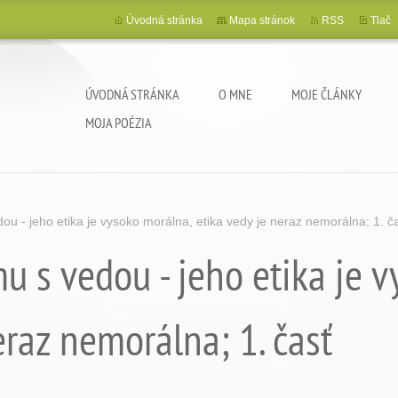
Úvodná stránka
Mapa stránok
RSS
Tlač
ÚVODNÁ STRÁNKA
O MNE
MOJE ČLÁNKY
MOJA POÉZIA
ou - jeho etika je vysoko morálna, etika vedy je neraz nemorálna; 1. č
u s vedou - jeho etika je 
eraz nemorálna; 1. časť