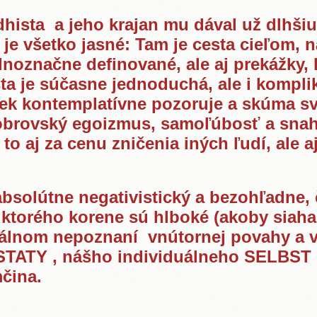
dhista a jeho krajan mu dával už dlhšiu
je všetko jasné: Tam je cesta cieľom, ná
dnoznačne definované, ale aj prekážky, 
sta je súčasne jednoduchá, ale i kompli
vek kontemplatívne pozoruje a skúma s
 obrovský egoizmus, samoľúbosť a snaha
 to aj za cenu zničenia iných ľudí, ale aj
absolútne negativistický a bezohľadne, 
ktorého korene sú hlboké (akoby siahal
tálnom nepoznaní vnútornej povahy a 
TATY , nášho individuálneho SELBST -
čina.