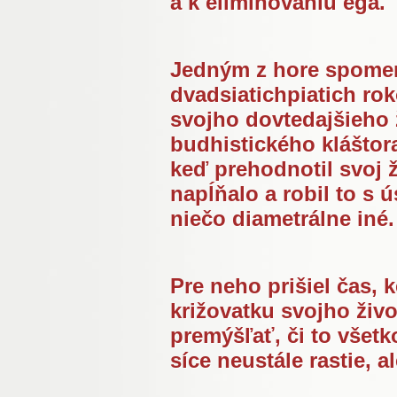
a k eliminovaniu ega.
Jedným z hore spomen
dvadsiatichpiatich ro
svojho dovtedajšieho ž
budhistického kláštora
keď prehodnotil svoj ži
napĺňalo a robil to s 
niečo diametrálne iné.
Pre neho prišiel čas, 
križovatku svojho živo
premýšľať, či to všetko
síce neustále rastie, 