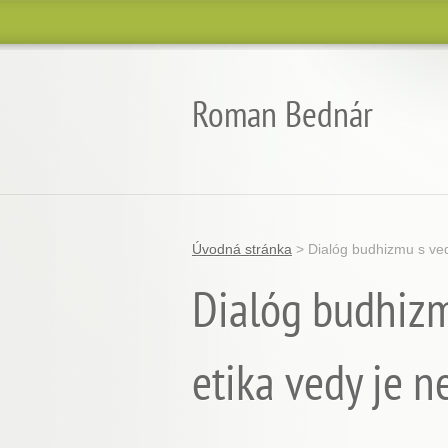
Roman Bednár
Úvodná stránka
>
Dialóg budhizmu s ved
Dialóg budhizm
etika vedy je n