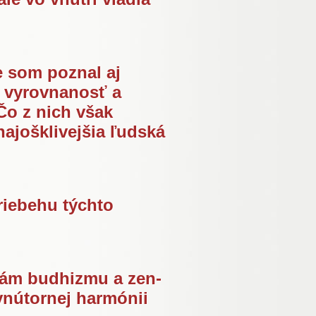
e som poznal aj
a vyrovnanosť a
Čo z nich však
ajošklivejšia ľudská
riebehu týchto
iám budhizmu a zen-
vnútornej harmónii