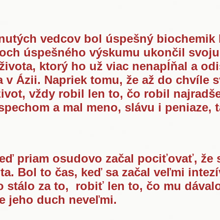
utých vedcov bol úspešný biochemik M
koch úspešného výskumu ukončil svoju 
ivota, ktorý ho už viac nenapĺňal a odi
 v Ázii. Napriek tomu, že až do chvíle 
vot, vždy robil len to, čo robil najradš
úspechom a mal meno, slávu i peniaze, 
keď priam osudovo začal pociťovať, že 
ta. Bol to čas, keď sa začal veľmi inte
 stálo za to, robiť len to, čo mu dávalo
ale jeho duch neveľmi.