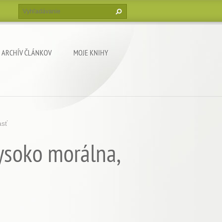
ARCHÍV ČLÁNKOV
MOJE KNIHY
asť
vysoko morálna,