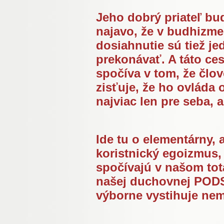
Jeho dobrý priateľ bu
najavo, že v budhizme 
dosiahnutie sú tiež je
prekonávať. A táto ce
spočíva v tom, že člo
zisťuje, že ho ovláda
najviac len pre seba, a
Ide tu o elementárny, 
koristnický egoizmus, 
spočívajú v našom to
našej duchovnej PODS
výborne vystihuje nem