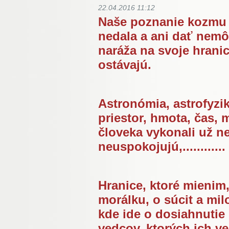
22.04.2016 11:12
Naše poznanie kozmu s
nedala a ani dať nem
naráža na svoje hranic
ostávajú.
Astronómia, astrofyzik
priestor, hmota, čas,
človeka vykonali už n
neuspokojujú,............
Hranice, ktoré mienim
morálku, o súcit a mi
kde ide o dosiahnutie
vedcov, ktorých ich v