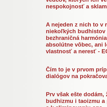
nespokojnosť a sklam
A nejeden z nich to v 
niekoľkých budhistov 
bezhraničná harmónia,
absolútne vôbec, ani 
vlastnosť a neresť -
Čím to je v prvom prí
dialógov na pokračov
Prv však ešte dodám,
budhizmu i taoizmu a 