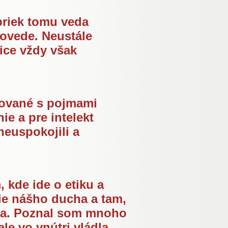
priek tomu veda
ovede. Neustále
nice vždy však
ntované s pojmami
e a pre intelekt
neuspokojili a
 kde ide o etiku a
ie nášho ducha a tam,
nca. Poznal som mnoho
le vo vnútri vládla