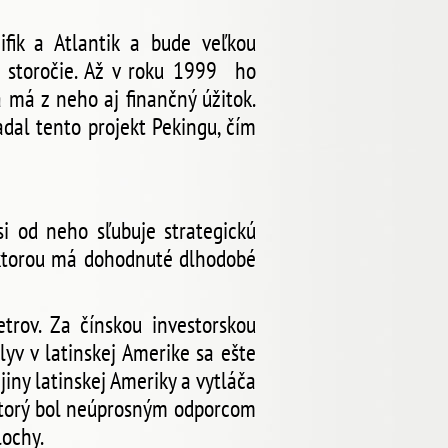
fik a Atlantik a bude veľkou
 storočie. Až v roku 1999 ho
 má z neho aj finančný úžitok.
adal tento projekt Pekingu, čím
si od neho sľubuje strategickú
s ktorou má dohodnuté dlhodobé
rov. Za čínskou investorskou
lyv v latinskej Amerike sa ešte
jiny latinskej Ameriky a vytláča
 ktorý bol neúprosným odporcom
lochy.