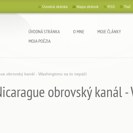
Úvodná stránka
Mapa stránok
RSS
Tlač
ÚVODNÁ STRÁNKA
O MNE
MOJE ČLÁNKY
MOJA POÉZIA
ue obrovský kanál - Washingtonu sa to nepáči
Nicarague obrovský kanál 