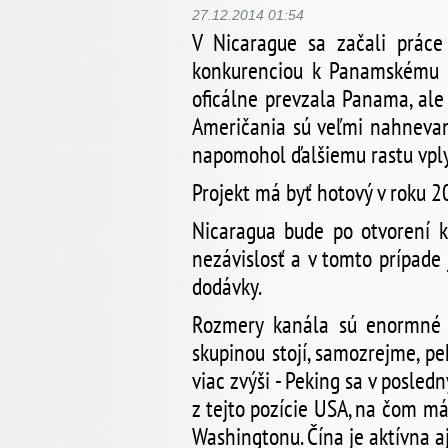
27.12.2014 01:54
V Nicarague sa začali práce 
konkurenciou k Panamskému p
oficálne prevzala Panama, ale
Američania sú veľmi nahnevaní,
napomohol ďalšiemu rastu vplyv
Projekt má byť hotový v roku 2
Nicaragua bude po otvorení ka
nezávislosť a v tomto prípade
dodávky.
Rozmery kanála sú enormné -
skupinou stojí, samozrejme, pe
viac zvýši - Peking sa v posled
z tejto pozície USA, na čom m
Washingtonu. Čína je aktívna aj