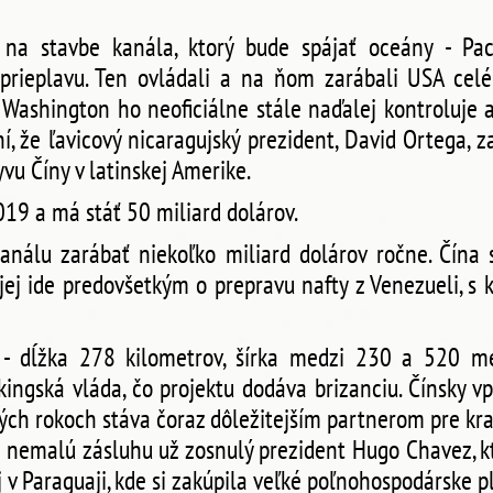
na stavbe kanála, ktorý bude spájať oceány - Paci
rieplavu. Ten ovládali a na ňom zarábali USA celé
 Washington ho neoficiálne stále naďalej kontroluje a
 že ľavicový nicaragujský prezident, David Ortega, z
u Číny v latinskej Amerike.
019 a má stáť 50 miliard dolárov.
nálu zarábať niekoľko miliard dolárov ročne. Čína 
 jej ide predovšetkým o prepravu nafty z Venezueli, 
 dĺžka 278 kilometrov, šírka medzi 230 a 520 met
kingská vláda, čo projektu dodáva brizanciu. Čínsky vp
ných rokoch stáva čoraz dôležitejším partnerom pre kra
á nemalú zásluhu už zosnulý prezident Hugo Chavez,
 v Paraguaji, kde si zakúpila veľké poľnohospodárske p