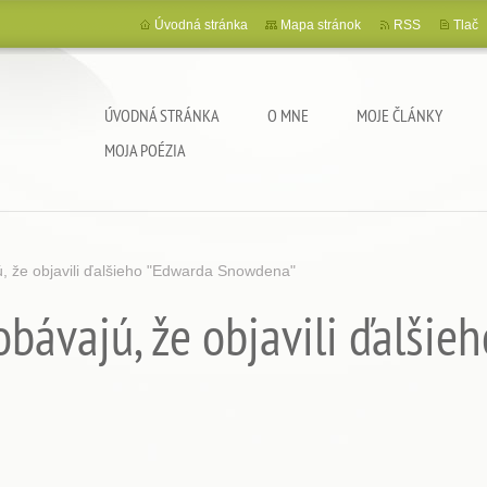
Úvodná stránka
Mapa stránok
RSS
Tlač
ÚVODNÁ STRÁNKA
O MNE
MOJE ČLÁNKY
MOJA POÉZIA
, že objavili ďalšieho "Edwarda Snowdena"
bávajú, že objavili ďalšie