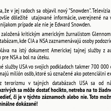
a, že v jej radoch sa objavil nový "Snowden". Televíz
ovšie dôležité utajované informácie, uverejnené na 
v nijakom prípade ale nie je Edward Snowden.
 založená kritickým americkým žurnalistom Glennom
databázam, kde CIA a NSA zaznamenávajú osoby podozri
láva na istý dokument Americkej tajnej služby z a
pre NSA a bol na úteku.
né služby USA vo svojich podkladoch takmer 700 000 o
 majú milión osôb, ktoré sú označené ako potenciálni ex
 z terorizmu v tajných databázach USA sa od n
ozrivých sa môže dostať hocikto, netreba na to žiadn
ieť, či je v týchto záznamoch alebo nie. Toto možn
minálne dokázané!