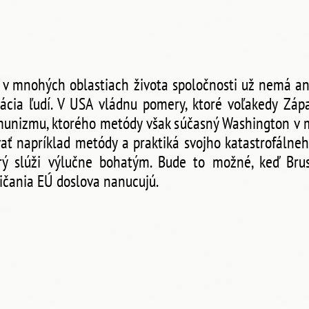
 v mnohých oblastiach života spoločnosti už nemá an
ácia ľudí. V USA vládnu pomery, ktoré voľakedy Zápa
munizmu, ktorého metódy však súčasný Washington v 
ť napríklad metódy a praktiká svojho katastrofálne
orý slúži výlučne bohatým. Bude to možné, keď Br
ičania EÚ doslova nanucujú.