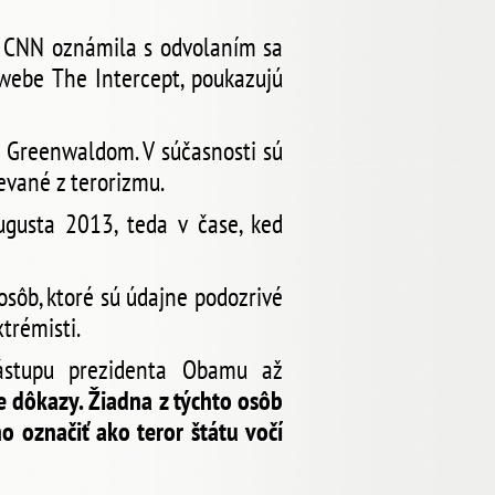
ia CNN oznámila s odvolaním sa
webe The Intercept, poukazujú
 Greenwaldom. V súčasnosti sú
evané z terorizmu.
ugusta 2013, teda v čase, keď
sôb, ktoré sú údajne podozrivé
trémisti.
ástupu prezidenta Obamu až
e dôkazy. Žiadna z týchto osôb
o označiť ako teror štátu vočí