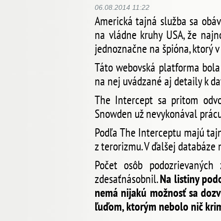
06.08.2014 11:22
Americká tajná služba sa obáv
na vládne kruhy USA, že najn
jednoznačne na špióna, ktorý 
Táto webovská platforma bola
na nej uvádzané aj detaily k 
The Intercept sa pritom odvo
Snowden už nevykonával prácu 
Podľa The Interceptu majú taj
z terorizmu. V ďalšej databáze
Počet osôb podozrievaných
zdesaťnásobnil.
Na listiny pod
nemá nijakú možnosť sa dozved
ľuďom, ktorým nebolo nič kri