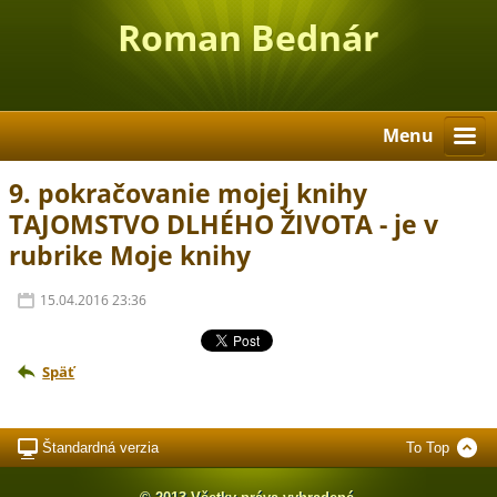
Roman Bednár
Menu
9. pokračovanie mojej knihy
TAJOMSTVO DLHÉHO ŽIVOTA - je v
rubrike Moje knihy
15.04.2016 23:36
Späť
Štandardná verzia
To Top