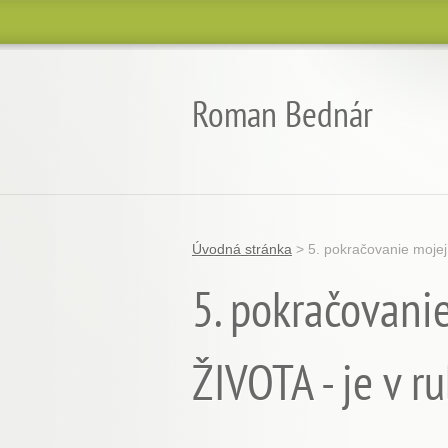
Roman Bednár
Úvodná stránka
>
5. pokračovanie moje
5. pokračovan
ŽIVOTA - je v r