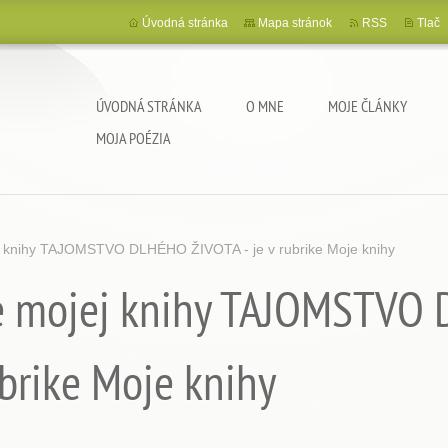
Úvodná stránka
Mapa stránok
RSS
Tlač
ÚVODNÁ STRÁNKA
O MNE
MOJE ČLÁNKY
MOJA POÉZIA
j knihy TAJOMSTVO DLHÉHO ŽIVOTA - je v rubrike Moje knihy
ie mojej knihy TAJOMSTVO
ubrike Moje knihy