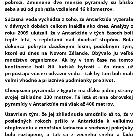
pobreží. Zmienené dve menšie pyramídy sú blízko
seba a sú od pobrežia vzdialené 16 kilometrov.
Súčasná veda vychádza z toho, že Antarktída vyzerala
v dávnych dobách celkom inakšie ako dnes. Analýzy z
roku 2009 ukázali, že v Antarktíde v tých časoch boli
teplé letá, s teplotami nad dvadsať stupňov. Bola
dokonca pokrytá dážďovými lesmi, podobným tým,
ktoré sú dnes na Novom Zélande. Obývalo ju veľké
množstvo organizmov. Ak by v tom čase na tomto
kontinente boli žili ľudské bytosti - čo dnes už
pripúšťajú viacerí odvážni vedci - tak by tam boli mali
veľmi vhodné a priaznivé podmienky pre život.
Cheopsova pyramída v Egypte má dĺžku jednej strany
svojej základne 230 metrov. Tá istá strana obrovskej
pyramídy v Antarktíde má však až 400 metrov.
Uzavriem tým, že jej zhliadnutie umožnilo až to, že v
posledných rokoch prišlo v Antarktíde k veľkému
oteplovaniu a množstvo ľadovcov a snehovej pokrývky
bolo roztopené, a tak sa z večného snehu a ľadu