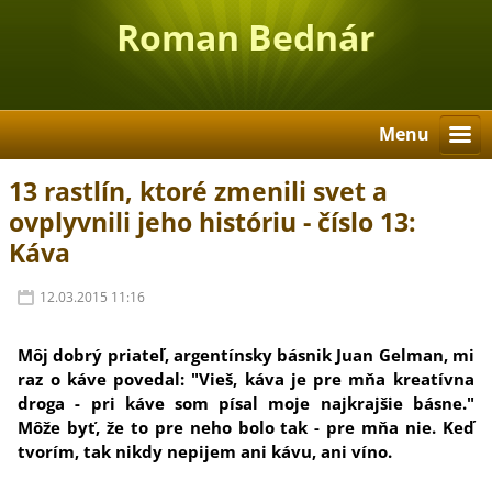
Roman Bednár
Menu
13 rastlín, ktoré zmenili svet a
ovplyvnili jeho históriu - číslo 13:
Káva
12.03.2015 11:16
Môj dobrý priateľ, argentínsky básnik Juan Gelman, mi
raz o káve povedal: "Vieš, káva je pre mňa kreatívna
droga - pri káve som písal moje najkrajšie básne."
Môže byť, že to pre neho bolo tak - pre mňa nie. Keď
tvorím, tak nikdy nepijem ani kávu, ani víno.