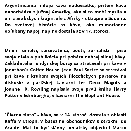
Argentínčania milujú kavu nadovšetko, pritom káva
nepochádza z južnej Ameriky, ako si to mohí myslia a
ani z arabských krajín, ale z Afriky - z Etiópie a Sudanu.
Do svetovej histórie sa káva, ako mimoriadne
obľúbený nápoj, naplno dostala až v 17. storočí.
Mnohí umelci, spisovatelia, poéti, žurnalisti - píšu
svoje diela a publikácie pri poháre dobrej silnej kávy.
Zakladatelia londýnskej burzy sa stretávali pri káve v
Jonathan´s Coffee-House. Jean Paul Sartre sa stretával
pri káve s kruhom svojich filozofických parterov na
diskusie v parížskej kaviarni Les Deux Magots a
Joanne K. Rowling napísala svoje prvú knihu Harry
Potter v Edinburghu, v kaviarni The Elephant House.
"Čierne zlato" - káva, sa v 14. storočí dostala z oblasti
Kaffa v Etiópii, v batožine obchodníkov s otrokmi do
Arábie. Mal to byť slávny benátsky objaviteľ Marco